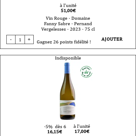
à l'unité
51,00
€
Vin Rouge - Domaine
Fanny Sabre - Pernand
Vergelesses - 2023 - 75 cl
quantité
AJOUTER
-
+
de
Gagnez 26 points fidélité !
Vin
Rouge
-
Indisponible
Domaine
Fanny
Sabre
-
Pernand
Vergelesses
-
2023
-
75
cl
à l'unité
-5%
dès 6
17,00
€
16,15€