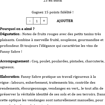
23 en stock
Gagnez 15 points fidélité !
AJOUTER
-
+
quantité
de
Vin
Pourquoi on a aimé ?
Rouge
-
Dégustation
: Notes de fruits rouges avec des petits tanins très
Domaine
Fanny
plaisants. Combine à merveille fruité, souplesse, gourmandise et
Sabre
-
profondeur. Et toujours l’élégance qui caractérise les vins de
Bourgogne
Rouge
Fanny Sabre !
-
Cuvée
XXIV
-
Accompagnement
: Coq, poulet, poulardes, pintades, charcuterie,
2024-
75
agneaux.
cl
Elaboration
: Fanny Sabre pratique un travail rigoureux à la
vigne : labours, enherbement, traitements bio, contrôle des
rendements, ébourgeonnage, vendanges en vert,.. le tout afin de
préserver la véritable identité de ses sols et de ses terroirs. Dans
cette optique les vendanges sont naturellement manuelles, pour