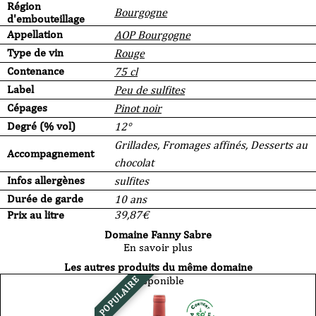
Région
Bourgogne
d'embouteillage
Appellation
AOP Bourgogne
Type de vin
Rouge
Contenance
75 cl
Label
Peu de sulfites
Cépages
Pinot noir
Degré (% vol)
12°
Grillades, Fromages affinés, Desserts au
Accompagnement
chocolat
Infos allergènes
sulfites
Durée de garde
10 ans
Prix au litre
39,87
€
Domaine Fanny Sabre
En savoir plus
Les autres produits du même domaine
Disponible
POPULAIRE