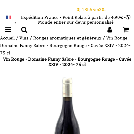
⌛Ce Week-end : 10€ de remise dès 150€ d'achat
avec le code CANICULE
0j 18h55m30s
Expédition France - Point Relais à partir de 4.90€ -🌎
Monde entier sur devis personnalisé
FRANÇAIS
▼
Accueil
/
Vins
/
Rouges aromatiques et généreux
/ Vin Rouge -
Domaine Fanny Sabre - Bourgogne Rouge - Cuvée XXIV - 2024-
75 cl
Vin Rouge - Domaine Fanny Sabre - Bourgogne Rouge - Cuvée
XXIV - 2024- 75 cl