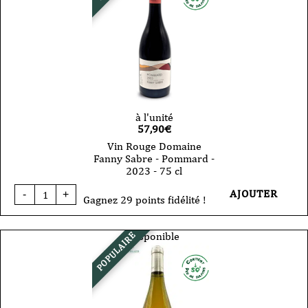
à l'unité
57,90
€
Vin Rouge Domaine
Fanny Sabre - Pommard -
2023 - 75 cl
quantité
AJOUTER
-
+
de
Gagnez 29 points fidélité !
Vin
Rouge
Domaine
Disponible
POPULAIRE
Fanny
Sabre
-
Pommard
-
2023