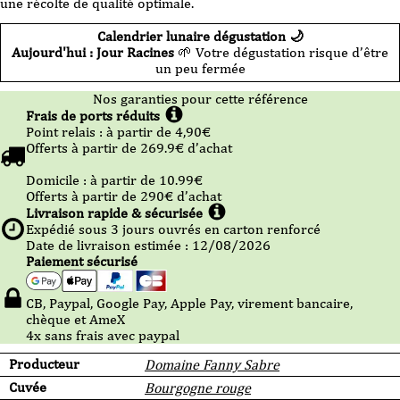
une récolte de qualité optimale.
Calendrier lunaire dégustation 🌙
Aujourd'hui : Jour Racines
🌱 Votre dégustation risque d’être
un peu fermée
Nos garanties pour cette référence
Frais de ports réduits
Point relais :
à partir de 4,90
€
Offerts à partir de
269.9
€ d’achat
Domicile :
à partir de 10.99
€
Offerts à partir de
290
€ d’achat
Livraison rapide & sécurisée
Expédié sous
3
jours ouvrés en carton renforcé
Date de livraison estimée : 12/08/2026
Paiement sécurisé
CB, Paypal, Google Pay, Apple Pay, virement bancaire,
chèque et AmeX
4x sans frais avec paypal
Producteur
Domaine Fanny Sabre
Cuvée
Bourgogne rouge