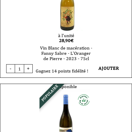
-
75
cl
à l'unité
28,90
€
Vin Blanc de macération -
Fanny Sabre - L'Oranger
de Pierre - 2023 - 75cl
quantité
AJOUTER
-
+
de
Gagnez 14 points fidélité !
Vin
Blanc
de
Disponible
POPULAIRE
macération
-
Fanny
Sabre
-
L'Oranger
de
Pierre
-