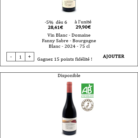
2023
-
75cl
à l'unité
-5%
dès 6
29,90
€
28,41€
Vin Blanc - Domaine
Fanny Sabre - Bourgogne
Blanc - 2024 - 75 cl
quantité
AJOUTER
-
+
de
Gagnez 15 points fidélité !
Vin
Blanc
-
Disponible
Domaine
Fanny
Sabre
-
Bourgogne
Blanc
-
2024
-
75
cl