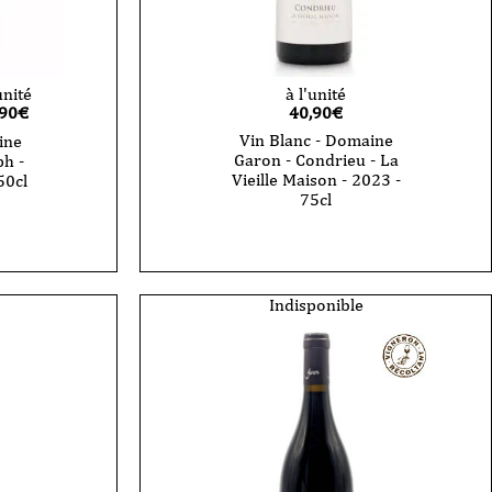
unité
à l'unité
,90
€
40,90
€
Vin Blanc - Domaine
ine
Garon - Condrieu - La
ph -
Vieille Maison - 2023 -
50cl
75cl
Indisponible