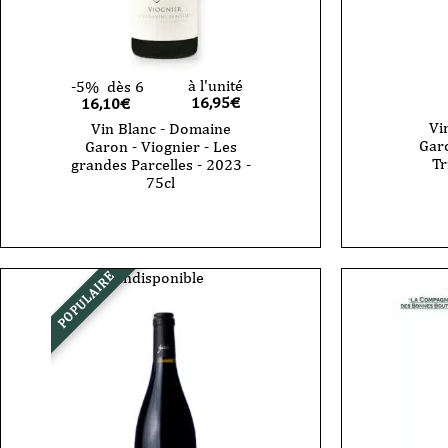
à l'unité
-5%
dès 6
16,95
€
16,10€
Vi
Vin Blanc - Domaine
Garo
Garon - Viognier - Les
Tr
grandes Parcelles - 2023 -
75cl
Indisponible
POPULAIRE