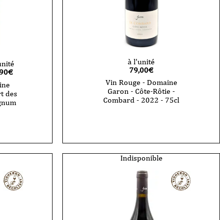
à l'unité
unité
79,00
€
,90
€
Vin Rouge - Domaine
ine
Garon - Côte-Rôtie -
t des
Combard - 2022 - 75cl
agnum
Indisponible