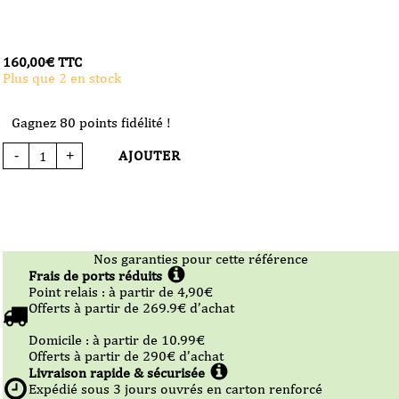
160,00
€
TTC
Plus que 2 en stock
Gagnez 80 points fidélité !
AJOUTER
-
+
quantité
de
Vin
Rouge
-
Domaine
Garon
-
Côte-
Rôtie
Nos garanties pour cette référence
-
Lancement
Frais de ports réduits
-
Point relais :
à partir de 4,90
€
2022
-
Offerts à partir de
269.9
€ d’achat
75cl
Domicile :
à partir de 10.99
€
Offerts à partir de
290
€ d’achat
Livraison rapide & sécurisée
Expédié sous
3
jours ouvrés en carton renforcé