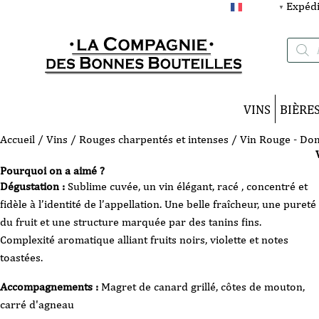
Expédi
FRANÇAIS
▼
Recherc
de
produits
VINS
BIÈRE
Accueil
/
Vins
/
Rouges charpentés et intenses
/ Vin Rouge - Dom
Pourquoi on a aimé ?
Dégustation :
Sublime cuvée, un vin élégant, racé , concentré et
fidèle à l’identité de l’appellation. Une belle fraîcheur, une pureté
du fruit et une structure marquée par des tanins fins.
Complexité aromatique alliant fruits noirs, violette et notes
toastées.
Accompagnements :
Magret de canard grillé, côtes de mouton,
carré d'agneau