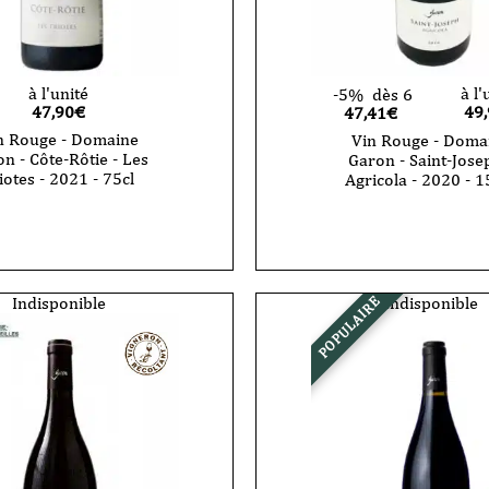
à l'unité
à l'
-5%
dès 6
47,90
€
49
47,41€
n Rouge - Domaine
Vin Rouge - Doma
n - Côte-Rôtie - Les
Garon - Saint-Jose
iotes - 2021 - 75cl
Agricola - 2020 - 1
Indisponible
Indisponible
POPULAIRE