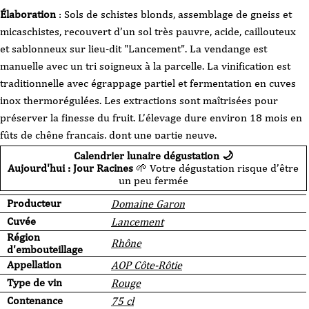
Élaboration
: Sols de schistes blonds, assemblage de gneiss et
micaschistes, recouvert d’un sol très pauvre, acide, caillouteux
et sablonneux sur lieu-dit "Lancement". La vendange est
manuelle avec un tri soigneux à la parcelle. La vinification est
traditionnelle avec égrappage partiel et fermentation en cuves
inox thermorégulées. Les extractions sont maîtrisées pour
préserver la finesse du fruit. L’élevage dure environ 18 mois en
fûts de chêne français, dont une partie neuve.
Calendrier lunaire dégustation 🌙
Aujourd'hui : Jour Racines
🌱 Votre dégustation risque d’être
un peu fermée
Producteur
Domaine Garon
Cuvée
Lancement
Région
Rhône
d'embouteillage
Appellation
AOP Côte-Rôtie
Type de vin
Rouge
Contenance
75 cl