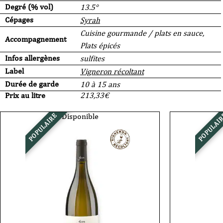
Degré (% vol)
13.5°
Cépages
Syrah
Cuisine gourmande / plats en sauce,
Accompagnement
Plats épicés
Infos allergènes
sulfites
Label
Vigneron récoltant
Durée de garde
10 à 15 ans
Prix au litre
213,33
€
Disponible
POPULAIRE
POPULAI