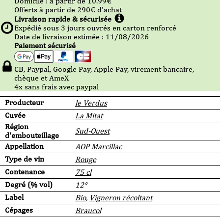
Domicile :
à partir de 10.99
€
Offerts à partir de
290
€ d’achat
Livraison rapide & sécurisée
Expédié sous
3
jours ouvrés en carton renforcé
Date de livraison estimée : 11/08/2026
Paiement sécurisé
CB, Paypal, Google Pay, Apple Pay, virement bancaire,
chèque et AmeX
4x sans frais avec paypal
Producteur
le Verdus
Cuvée
La Mitat
Région
Sud-Ouest
d'embouteillage
Appellation
AOP Marcillac
Type de vin
Rouge
Contenance
75 cl
Degré (% vol)
12°
Label
Bio
,
Vigneron récoltant
Cépages
Braucol