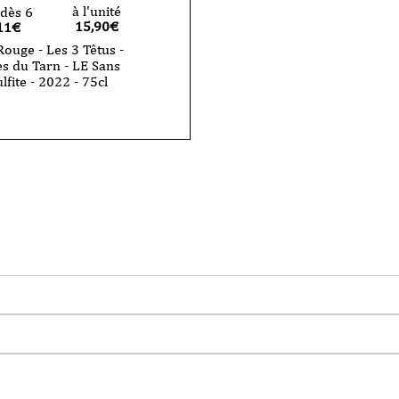
à l'unité
dès 6
15,90
€
11€
Rouge - Les 3 Têtus -
es du Tarn - LE Sans
lfite - 2022 - 75cl