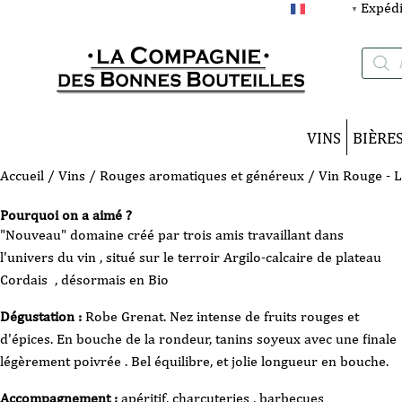
Expédi
FRANÇAIS
▼
Recherc
de
produits
VINS
BIÈRE
Accueil
/
Vins
/
Rouges aromatiques et généreux
/ Vin Rouge - L
Pourquoi on a aimé ?
"Nouveau" domaine créé par trois amis travaillant dans
l'univers du vin , situé sur le terroir Argilo-calcaire de plateau
Cordais , désormais en Bio
Dégustation :
Robe Grenat. Nez intense de fruits rouges et
d'épices. En bouche de la rondeur, tanins soyeux avec une finale
légèrement poivrée . Bel équilibre, et jolie longueur en bouche.
Accompagnement :
apéritif, charcuteries , barbecues