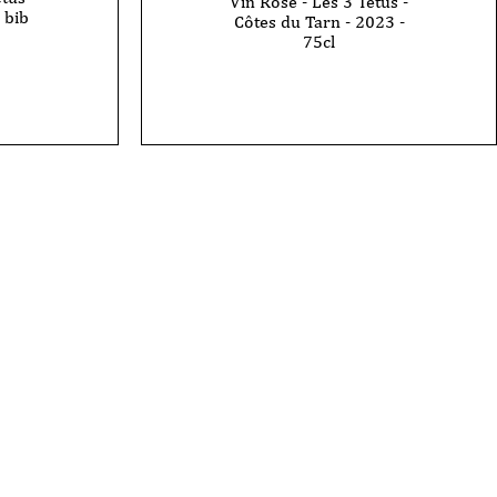
Vin Rosé - Les 3 Têtus -
 bib
Côtes du Tarn - 2023 -
75cl