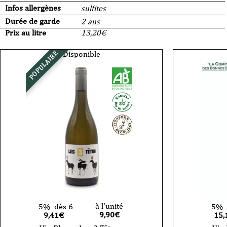
Infos allergènes
sulfites
Durée de garde
2 ans
Prix au litre
13,20
€
Disponible
POPULAIRE
à l'unité
-5%
dès 6
-5%
9,90
€
9,41€
15,