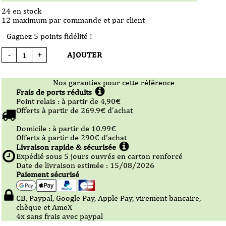
24 en stock
12 maximum par commande et par client
Gagnez 5 points fidélité !
AJOUTER
-
+
quantité
de
Vin
Rouge
-
Nos garanties pour cette référence
Les
Frais de ports réduits
3
Têtus
Point relais :
à partir de 4,90
€
-
Offerts à partir de
269.9
€ d’achat
Côtes
du
Tarn
Domicile :
à partir de 10.99
€
-
2023
Offerts à partir de
290
€ d’achat
-
75cl
Livraison rapide & sécurisée
Expédié sous
5
jours ouvrés en carton renforcé
Date de livraison estimée : 15/08/2026
Paiement sécurisé
CB, Paypal, Google Pay, Apple Pay, virement bancaire,
chèque et AmeX
4x sans frais avec paypal