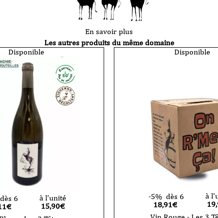
En savoir plus
Les autres produits du même domaine
Disponible
Disponible
à l'
-5%
dès 6
à l'unité
dès 6
19
18,91€
15,90
€
11€
Vin Rouge - Les 3 Tê