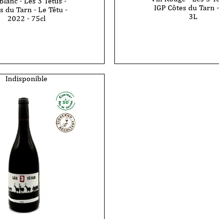
Blanc - Les 3 Têtus -
IGP Côtes du Tarn -
s du Tarn - Le Têtu -
3L
2022 - 75cl
quantité
de
Vin
Rouge
-
Les
3
Indisponible
Têtus
-
IGP
Côtes
du
Tarn
-
bib
3L