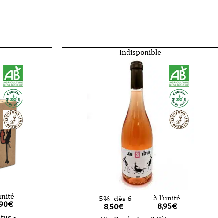
Indisponible
unité
à l'unité
-5%
dès 6
,90
€
8,95
€
8,50€
tus -