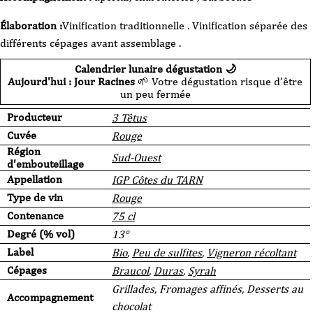
Élaboration :
Vinification traditionnelle . Vinification séparée des
différents cépages avant assemblage .
Calendrier lunaire dégustation 🌙
Aujourd'hui : Jour Racines
🌱 Votre dégustation risque d’être
un peu fermée
Producteur
3 Têtus
Cuvée
Rouge
Région
Sud-Ouest
d'embouteillage
Appellation
IGP Côtes du TARN
Type de vin
Rouge
Contenance
75 cl
Degré (% vol)
13°
Label
Bio
,
Peu de sulfites
,
Vigneron récoltant
Cépages
Braucol
,
Duras
,
Syrah
Grillades, Fromages affinés, Desserts au
Accompagnement
chocolat