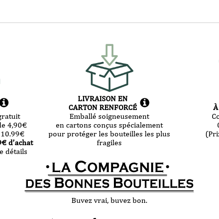
LIVRAISON EN
CARTON RENFORCÉ
À
ratuit
Emballé soigneusement
C
de 4,90
€
en cartons conçus spécialement
 10.99
€
pour protéger les bouteilles les plus
(Pri
9
€ d’achat
fragiles
e détails
Buvez vrai, buvez bon.