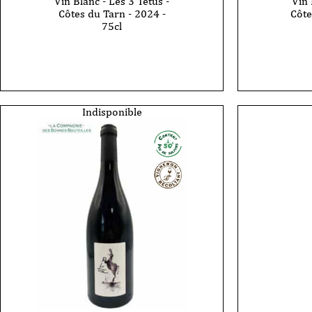
Vin Blanc - Les 3 Têtus -
Vin 
Côtes du Tarn - 2024 -
Côte
75cl
quantité
quantité
de
de
Vin
Vin
Blanc
Blanc
-
-
Les
Les
3
3
Indisponible
Têtus
Têtus
-
-
Côtes
Côtes
du
du
Tarn
Tarn
-
-
2024
Le
-
Têtu
75cl
-
2022
-
75cl