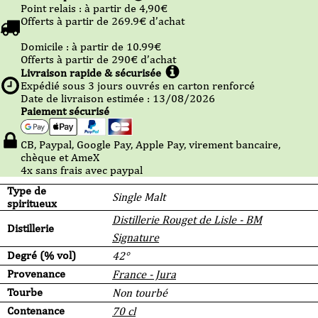
Point relais :
à partir de 4,90
€
Offerts à partir de
269.9
€ d’achat
Domicile :
à partir de 10.99
€
Offerts à partir de
290
€ d’achat
Livraison rapide & sécurisée
Expédié sous
3
jours ouvrés en carton renforcé
Date de livraison estimée : 13/08/2026
Paiement sécurisé
CB, Paypal, Google Pay, Apple Pay, virement bancaire,
chèque et AmeX
4x sans frais avec paypal
Type de
Single Malt
spiritueux
Distillerie Rouget de Lisle - BM
Distillerie
Signature
Degré (% vol)
42°
Provenance
France - Jura
Tourbe
Non tourbé
Contenance
70 cl