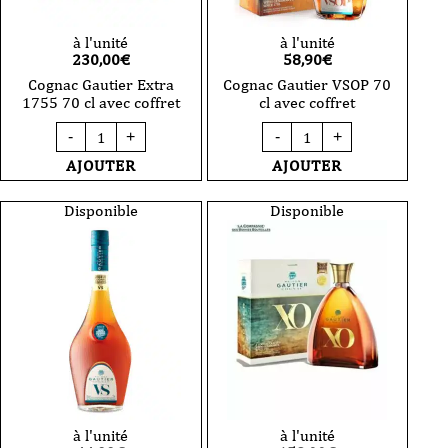
à l'unité
à l'unité
230,00
€
58,90
€
Cognac Gautier Extra
Cognac Gautier VSOP 70
1755 70 cl avec coffret
cl avec coffret
quantité
quantité
-
+
-
+
de
de
Cognac
Cognac
AJOUTER
AJOUTER
Gautier
Gautier
Extra
VSOP
1755
70
Disponible
Disponible
70
cl
cl
avec
avec
coffret
coffret
à l'unité
à l'unité