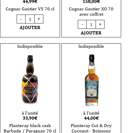
44,99
€
158,00
€
Cognac Gautier VS 70 cl
Cognac Gautier XO 70
avec coffret
quantité
-
+
de
quantité
-
+
Cognac
de
AJOUTER
Gautier
Cognac
AJOUTER
VS
Gautier
70
XO
cl
70
Indisponible
Indisponible
avec
coffret
à l'unité
à l'unité
33,90
€
44,00
€
Planteray black cask
Planteray Cut & Dry
Barbade / Paraguay 70 cl
Coconut - Boissons