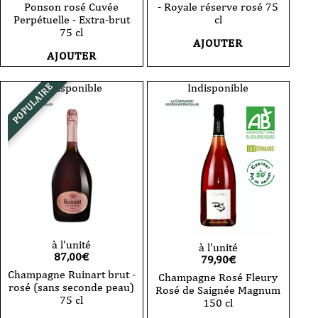
Ponson rosé Cuvée
- Royale réserve rosé 75
Perpétuelle - Extra-brut
cl
75 cl
AJOUTER
AJOUTER
Indisponible
Indisponible
POPULAIRE
à l'unité
à l'unité
87,00
€
79,90
€
Champagne Ruinart brut -
Champagne Rosé Fleury
rosé (sans seconde peau)
Rosé de Saignée Magnum
75 cl
150 cl