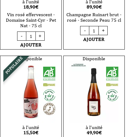
à l'unité
à l'unité
18,90
€
89,90
€
Vin rosé effervescent -
Champagne Ruinart brut -
Domaine Saint-Cyr - Pet
rosé - Seconde Peau 75 cl
Nat - 75 cl
quantité
-
+
de
quantité
-
+
Champagne
de
AJOUTER
Ruinart
Vin
AJOUTER
brut
rosé
-
effervescent
rosé
-
Disponible
Disponible
POPULAIRE
-
Domaine
Seconde
Saint-
Peau
Cyr
75
-
cl
Pet
Nat
-
75
cl
à l'unité
à l'unité
15,50
€
49,90
€