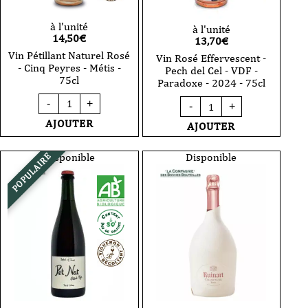
à l'unité
à l'unité
14,50
€
13,70
€
Vin Pétillant Naturel Rosé
Vin Rosé Effervescent -
- Cinq Peyres - Métis -
Pech del Cel - VDF -
75cl
Paradoxe - 2024 - 75cl
quantité
quantité
-
+
-
+
de
de
Vin
Vin
AJOUTER
AJOUTER
Pétillant
Rosé
Naturel
Effervescent
Rosé
-
Disponible
Disponible
POPULAIRE
-
Pech
Cinq
del
Peyres
Cel
-
-
Métis
VDF
-
-
75cl
Paradoxe
-
2024
-
75cl