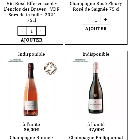
Vin Rosé Effervescent -
Champagne Rosé Fleury
L'enclos des Braves - VDF
Rosé de Saignée 75 cl
- Sors de ta bulle -2024-
quantité
-
+
75cl
de
Champagne
quantité
AJOUTER
-
+
Rosé
de
Fleury
Vin
AJOUTER
Rosé
Rosé
de
Effervescent
Saignée
-
Indisponible
Indisponible
75
L'enclos
cl
des
Braves
-
VDF
-
Sors
de
ta
bulle
-2024-
75cl
à l'unité
à l'unité
36,00
€
47,00
€
Champagne Bonnet-
Champagne Philipponnat