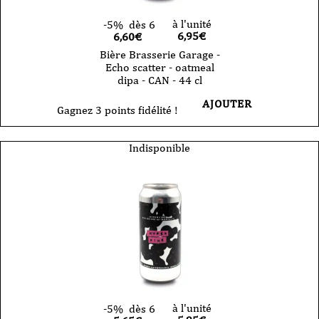
à l'unité
-5%
dès 6
6,95
€
6,60€
Bière Brasserie Garage -
Echo scatter - oatmeal
dipa - CAN - 44 cl
AJOUTER
Gagnez 3 points fidélité !
Indisponible
à l'unité
-5%
dès 6