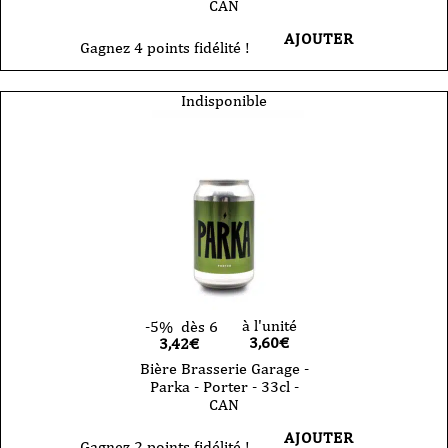
CAN
AJOUTER
Gagnez 4 points fidélité !
Indisponible
à l'unité
-5%
dès 6
3,60
€
3,42€
Bière Brasserie Garage -
Parka - Porter - 33cl -
CAN
AJOUTER
Gagnez 2 points fidélité !