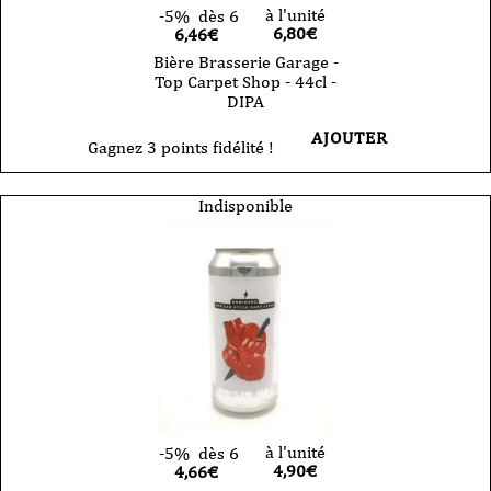
à l'unité
-5%
dès 6
6,80
€
6,46€
Bière Brasserie Garage -
Top Carpet Shop - 44cl -
DIPA
AJOUTER
Gagnez 3 points fidélité !
Indisponible
à l'unité
-5%
dès 6
4,90
€
4,66€