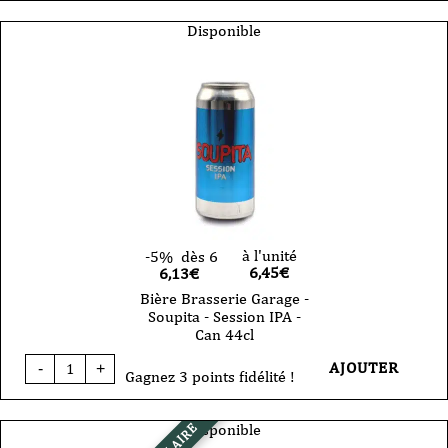
Brasserie
Garage
Disponible
-
Soup
NEIPA
-
Can
44cl
à l'unité
-5%
dès 6
6,45
€
6,13€
Bière Brasserie Garage -
Soupita - Session IPA -
Can 44cl
quantité
AJOUTER
-
+
de
Gagnez 3 points fidélité !
Bière
Brasserie
Garage
Disponible
-