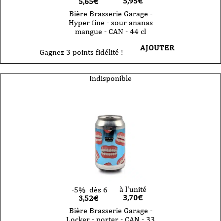
5,95
€
5,65€
Bière Brasserie Garage -
Hyper fine - sour ananas
mangue - CAN - 44 cl
AJOUTER
Gagnez 3 points fidélité !
Indisponible
à l'unité
-5%
dès 6
3,70
€
3,52€
Bière Brasserie Garage -
Locker - porter - CAN - 33