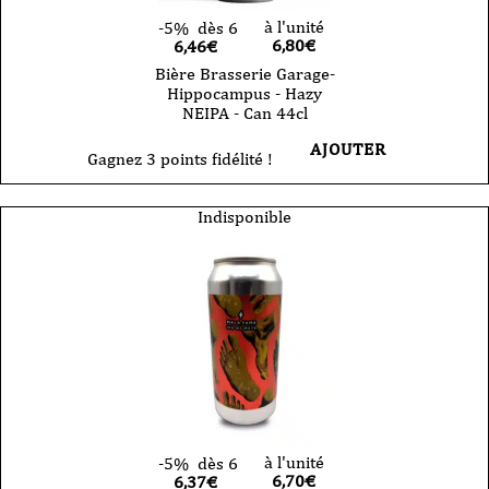
à l'unité
-5%
dès 6
6,80
€
6,46€
Bière Brasserie Garage-
Hippocampus - Hazy
NEIPA - Can 44cl
AJOUTER
Gagnez 3 points fidélité !
Indisponible
à l'unité
-5%
dès 6
6,70
€
6,37€