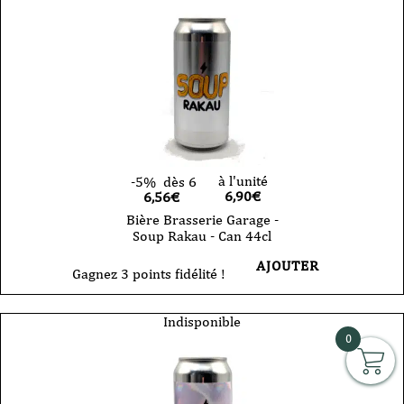
à l'unité
-5%
dès 6
6,90
€
6,56€
Bière Brasserie Garage -
Soup Rakau - Can 44cl
AJOUTER
Gagnez 3 points fidélité !
Indisponible
0