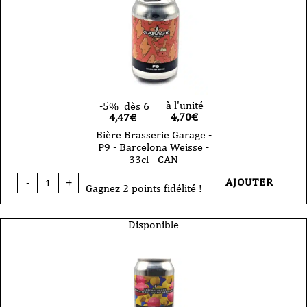
IPA-
sans
gluten
-
Can
33cl
à l'unité
-5%
dès 6
4,70
€
4,47€
Bière Brasserie Garage -
P9 - Barcelona Weisse -
33cl - CAN
quantité
AJOUTER
-
+
de
Gagnez 2 points fidélité !
Bière
Brasserie
Garage
Disponible
-
P9
-
Barcelona
Weisse
-
33cl