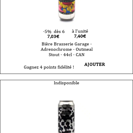
-
CAN
à l'unité
-5%
dès 6
7,40
€
7,03€
Bière Brasserie Garage -
Adrenochrome - Outmeal
Stout - 44cl - CAN
AJOUTER
Gagnez 4 points fidélité !
Indisponible