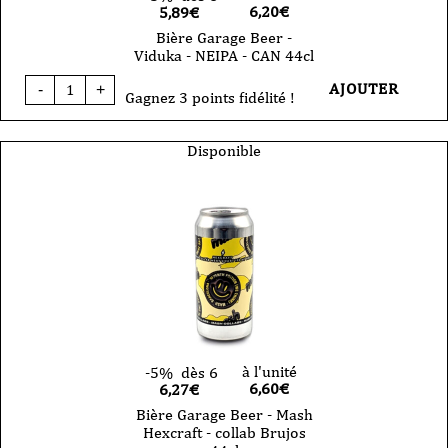
6,20
€
5,89€
Bière Garage Beer -
Viduka - NEIPA - CAN 44cl
quantité
AJOUTER
-
+
de
Gagnez 3 points fidélité !
Bière
Garage
Beer
Disponible
-
Viduka
-
NEIPA
-
CAN
44cl
à l'unité
-5%
dès 6
6,60
€
6,27€
Bière Garage Beer - Mash
Hexcraft - collab Brujos