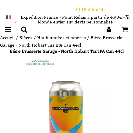
⌛Ce Week-end : 10€ de remise dès 150€ d'achat
avec le code CANICULE
0j 19h25m43s
Expédition France - Point Relais à partir de 4.90€ -🌎
Monde entier sur devis personnalisé
FRANÇAIS
▼
Accueil
/
Bières
/
Houblonnées et amères
/ Bière Brasserie
Garage - North Hobart Tas IPA Can 44cl
Bière Brasserie Garage - North Hobart Tas IPA Can 44cl