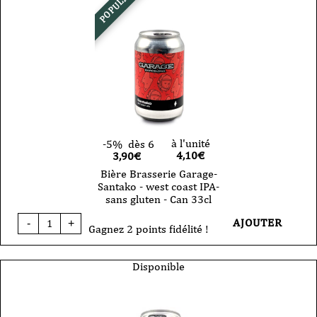
POPULAIRE
Soupita
-
Session
IPA
-
Can
44cl
à l'unité
-5%
dès 6
4,10
€
3,90€
Bière Brasserie Garage-
Santako - west coast IPA-
sans gluten - Can 33cl
quantité
AJOUTER
-
+
de
Gagnez 2 points fidélité !
Bière
Brasserie
Garage-
Disponible
Santako
-
west
coast