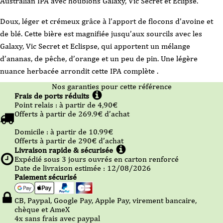
Australian IPA avec houblons Galaxy, Vic Secret et Eclipse.
Doux, léger et crémeux grâce à l’apport de flocons d’avoine et
de blé. Cette bière est magnifiée jusqu’aux sourcils avec les
Galaxy, Vic Secret et Eclispse, qui apportent un mélange
d’ananas, de pêche, d’orange et un peu de pin. Une légère
nuance herbacée arrondit cette IPA complète .
Nos garanties pour cette référence
Frais de ports réduits
Point relais :
à partir de 4,90
€
Offerts à partir de
269.9
€ d’achat
Domicile :
à partir de 10.99
€
Offerts à partir de
290
€ d’achat
Livraison rapide & sécurisée
Expédié sous
3
jours ouvrés en carton renforcé
Date de livraison estimée : 12/08/2026
Paiement sécurisé
CB, Paypal, Google Pay, Apple Pay, virement bancaire,
chèque et AmeX
4x sans frais avec paypal