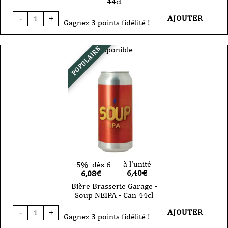
44cl
quantité
AJOUTER
-
+
de
Gagnez 3 points fidélité !
Bière
Garage
Beer
Disponible
POPULAIRE
-
Mash
Hexcraft
-
collab
Brujos
44cl
à l'unité
-5%
dès 6
6,40
€
6,08€
Bière Brasserie Garage -
Soup NEIPA - Can 44cl
quantité
AJOUTER
-
+
de
Gagnez 3 points fidélité !
Bière