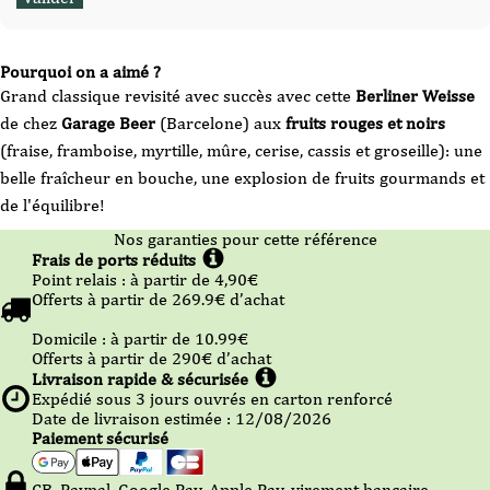
Pourquoi on a aimé ?
Grand classique revisité avec succès avec cette
Berliner Weisse
de chez
Garage Beer
(Barcelone) aux
fruits rouges et noirs
(fraise, framboise, myrtille, mûre, cerise, cassis et groseille): une
belle fraîcheur en bouche, une explosion de fruits gourmands et
de l'équilibre!
Nos garanties pour cette référence
Frais de ports réduits
Point relais :
à partir de 4,90
€
Offerts à partir de
269.9
€ d’achat
Domicile :
à partir de 10.99
€
Offerts à partir de
290
€ d’achat
Livraison rapide & sécurisée
Expédié sous
3
jours ouvrés en carton renforcé
Date de livraison estimée : 12/08/2026
Paiement sécurisé
CB, Paypal, Google Pay, Apple Pay, virement bancaire,