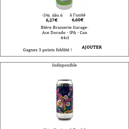
à l'unité
-5%
dès 6
6,60
€
6,27€
Bière Brasserie Garage-
Ace Dorado - IPA - Can
44cl
AJOUTER
Gagnez 3 points fidélité !
Indisponible