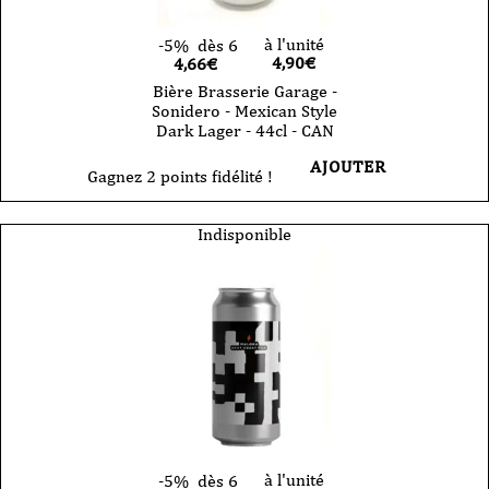
à l'unité
-5%
dès 6
4,90
€
4,66€
Bière Brasserie Garage -
Sonidero - Mexican Style
Dark Lager - 44cl - CAN
AJOUTER
Gagnez 2 points fidélité !
Indisponible
à l'unité
-5%
dès 6