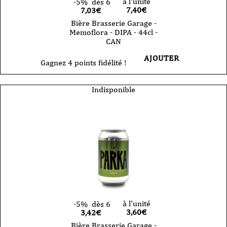
à l'unité
-5%
dès 6
7,40
€
7,03€
Bière Brasserie Garage -
Memoflora - DIPA - 44cl -
CAN
AJOUTER
Gagnez 4 points fidélité !
Indisponible
à l'unité
-5%
dès 6
3,60
€
3,42€
Bière Brasserie Garage -