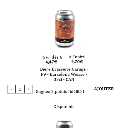
-
west
coast
IPA-
sans
gluten
-
Can
33cl
à l'unité
-5%
dès 6
4,70
€
4,47€
Bière Brasserie Garage -
P9 - Barcelona Weisse -
33cl - CAN
quantité
AJOUTER
-
+
de
Gagnez 2 points fidélité !
Bière
Brasserie
Garage
Disponible
-
P9
-
Barcelona
Weisse