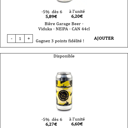
à l'unité
-5%
dès 6
6,20
€
5,89€
Bière Garage Beer -
Viduka - NEIPA - CAN 44cl
quantité
AJOUTER
-
+
de
Gagnez 3 points fidélité !
Bière
Garage
Beer
Disponible
-
Viduka
-
NEIPA
-
CAN
44cl
à l'unité
-5%
dès 6
6,60
€
6,27€