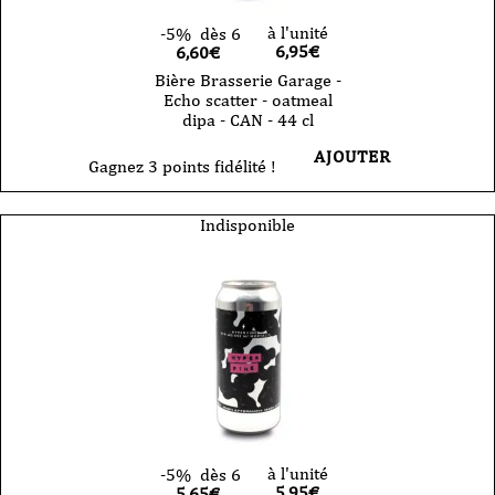
à l'unité
-5%
dès 6
6,95
€
6,60€
Bière Brasserie Garage -
Echo scatter - oatmeal
dipa - CAN - 44 cl
AJOUTER
Gagnez 3 points fidélité !
Indisponible
à l'unité
-5%
dès 6
5,95
€
5,65€