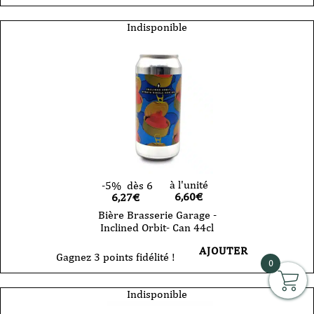
Indisponible
à l'unité
-5%
dès 6
6,60
€
6,27€
Bière Brasserie Garage -
Inclined Orbit- Can 44cl
AJOUTER
Gagnez 3 points fidélité !
0
Indisponible