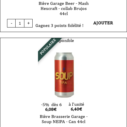
Bière Garage Beer - Mash
Hexcraft - collab Brujos
44cl
quantité
AJOUTER
-
+
de
Gagnez 3 points fidélité !
Bière
Garage
Beer
Disponible
POPULAIRE
-
Mash
Hexcraft
-
collab
Brujos
44cl
à l'unité
-5%
dès 6
6,40
€
6,08€
Bière Brasserie Garage -
Soup NEIPA - Can 44cl