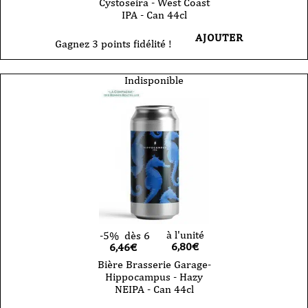
Cystoseira - West Coast
IPA - Can 44cl
AJOUTER
Gagnez 3 points fidélité !
Indisponible
à l'unité
-5%
dès 6
6,80
€
6,46€
Bière Brasserie Garage-
Hippocampus - Hazy
NEIPA - Can 44cl