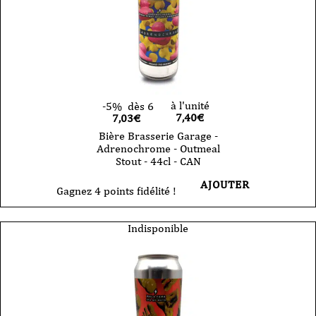
-
33cl
-
CAN
à l'unité
-5%
dès 6
7,40
€
7,03€
Bière Brasserie Garage -
Adrenochrome - Outmeal
Stout - 44cl - CAN
AJOUTER
Gagnez 4 points fidélité !
Indisponible