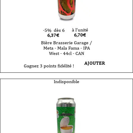
à l'unité
-5%
dès 6
6,70
€
6,37€
Bière Brasserie Garage /
Meta - Mala Fama - IPA
West - 44cl - CAN
AJOUTER
Gagnez 3 points fidélité !
Indisponible