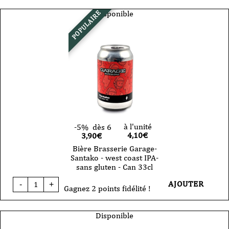
Brasserie
Garage
Disponible
POPULAIRE
-
Soupita
-
Session
IPA
-
Can
44cl
à l'unité
-5%
dès 6
4,10
€
3,90€
Bière Brasserie Garage-
Santako - west coast IPA-
sans gluten - Can 33cl
quantité
AJOUTER
-
+
de
Gagnez 2 points fidélité !
Bière
Brasserie
Garage-
Disponible
Santako