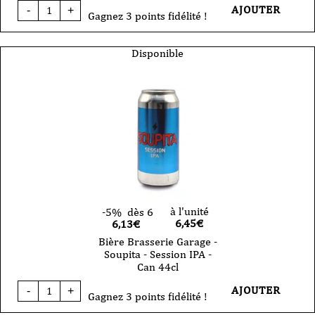
quantité
AJOUTER
-
+
de
Gagnez 3 points fidélité !
Bière
Brasserie
Garage
Disponible
-
Soup
NEIPA
-
Can
44cl
à l'unité
-5%
dès 6
6,45
€
6,13€
Bière Brasserie Garage -
Soupita - Session IPA -
Can 44cl
quantité
AJOUTER
-
+
de
Gagnez 3 points fidélité !
Bière