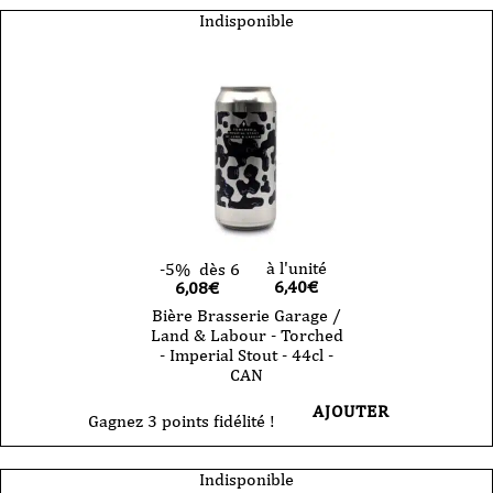
Indisponible
à l'unité
-5%
dès 6
6,40
€
6,08€
Bière Brasserie Garage /
Land & Labour - Torched
- Imperial Stout - 44cl -
CAN
AJOUTER
Gagnez 3 points fidélité !
Indisponible