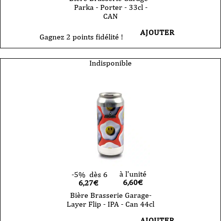
Parka - Porter - 33cl -
CAN
AJOUTER
Gagnez 2 points fidélité !
Indisponible
à l'unité
-5%
dès 6
6,60
€
6,27€
Bière Brasserie Garage-
Layer Flip - IPA - Can 44cl
AJOUTER