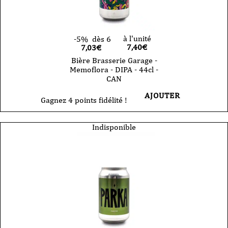
à l'unité
-5%
dès 6
7,40
€
7,03€
Bière Brasserie Garage -
Memoflora - DIPA - 44cl -
CAN
AJOUTER
Gagnez 4 points fidélité !
Indisponible