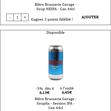
Bière Brasserie Garage -
Soup NEIPA - Can 44cl
quantité
AJOUTER
-
+
de
Gagnez 3 points fidélité !
Bière
Brasserie
Garage
Disponible
-
Soup
NEIPA
-
Can
44cl
à l'unité
-5%
dès 6
6,45
€
6,13€
Bière Brasserie Garage -
Soupita - Session IPA -
Can 44cl