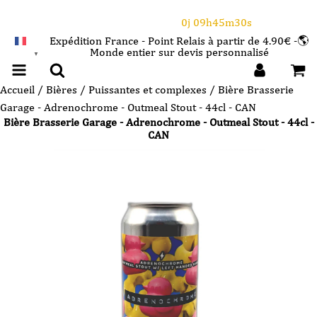
⌛Ce Week-end : 10€ de remise dès 150€ d'achat
avec le code CANICULE
0j 09h45m29s
Expédition France - Point Relais à partir de 4.90€ -🌎
Monde entier sur devis personnalisé
FRANÇAIS
▼
Accueil
/
Bières
/
Puissantes et complexes
/ Bière Brasserie
Garage - Adrenochrome - Outmeal Stout - 44cl - CAN
Bière Brasserie Garage - Adrenochrome - Outmeal Stout - 44cl -
CAN