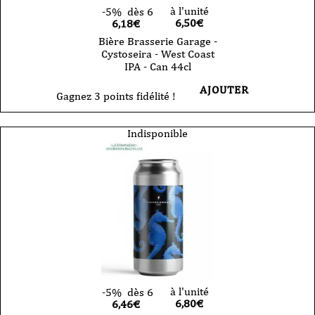
à l'unité
-5%
dès 6
6,50
€
6,18€
Bière Brasserie Garage -
Cystoseira - West Coast
IPA - Can 44cl
AJOUTER
Gagnez 3 points fidélité !
Indisponible
à l'unité
-5%
dès 6
6,80
€
6,46€