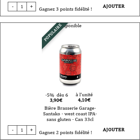
quantité
AJOUTER
-
+
de
Gagnez 3 points fidélité !
Bière
Brasserie
Garage
Disponible
POPULAIRE
-
Soupita
-
Session
IPA
-
Can
44cl
à l'unité
-5%
dès 6
4,10
€
3,90€
Bière Brasserie Garage-
Santako - west coast IPA-
sans gluten - Can 33cl
quantité
AJOUTER
-
+
de
Gagnez 2 points fidélité !
Bière