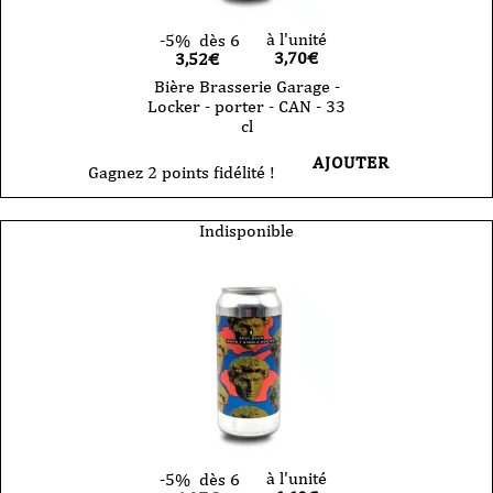
à l'unité
-5%
dès 6
3,70
€
3,52€
Bière Brasserie Garage -
Locker - porter - CAN - 33
cl
AJOUTER
Gagnez 2 points fidélité !
Indisponible
à l'unité
-5%
dès 6