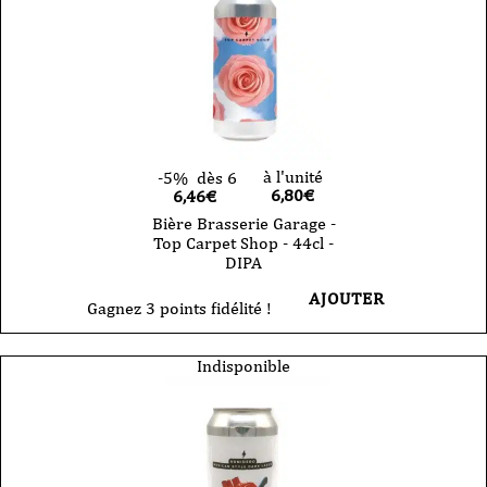
à l'unité
-5%
dès 6
6,80
€
6,46€
Bière Brasserie Garage -
Top Carpet Shop - 44cl -
DIPA
AJOUTER
Gagnez 3 points fidélité !
Indisponible