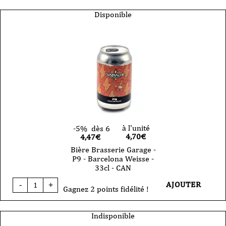
Brasserie
Garage-
Disponible
Santako
-
west
coast
IPA-
sans
gluten
-
Can
33cl
à l'unité
-5%
dès 6
4,70
€
4,47€
Bière Brasserie Garage -
P9 - Barcelona Weisse -
33cl - CAN
quantité
AJOUTER
-
+
de
Gagnez 2 points fidélité !
Bière
Brasserie
Garage
Indisponible
-