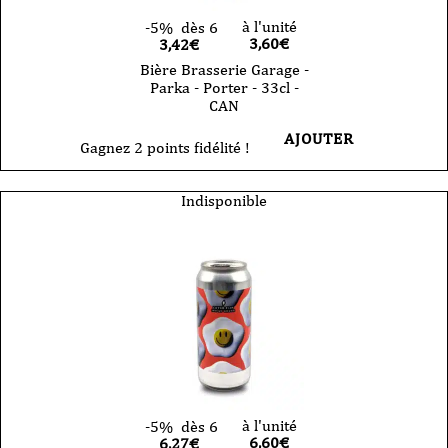
à l'unité
-5%
dès 6
3,60
€
3,42€
Bière Brasserie Garage -
Parka - Porter - 33cl -
CAN
AJOUTER
Gagnez 2 points fidélité !
Indisponible
à l'unité
-5%
dès 6
6,60
€
6,27€