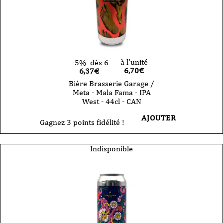
à l'unité
-5%
dès 6
6,70
€
6,37€
Bière Brasserie Garage /
Meta - Mala Fama - IPA
West - 44cl - CAN
AJOUTER
Gagnez 3 points fidélité !
Indisponible