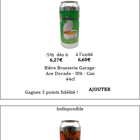
à l'unité
-5%
dès 6
6,60
€
6,27€
Bière Brasserie Garage-
Ace Dorado - IPA - Can
44cl
AJOUTER
Gagnez 3 points fidélité !
Indisponible