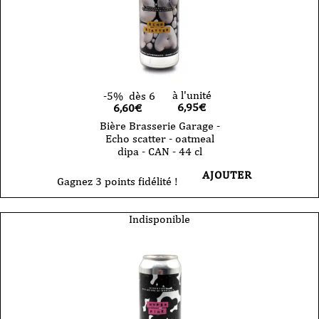
à l'unité
-5%
dès 6
6,95
€
6,60€
Bière Brasserie Garage -
Echo scatter - oatmeal
dipa - CAN - 44 cl
AJOUTER
Gagnez 3 points fidélité !
Indisponible