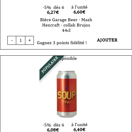
à l'unité
-5%
dès 6
6,60
€
6,27€
Bière Garage Beer - Mash
Hexcraft - collab Brujos
44cl
quantité
AJOUTER
-
+
de
Gagnez 3 points fidélité !
Bière
Garage
Beer
Disponible
POPULAIRE
-
Mash
Hexcraft
-
collab
Brujos
44cl
à l'unité
-5%
dès 6
6,40
€
6,08€