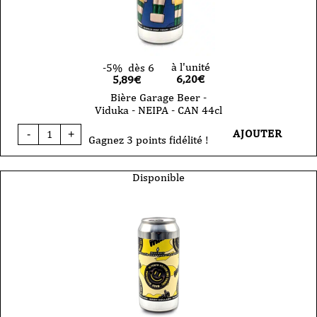
à l'unité
-5%
dès 6
6,20
€
5,89€
Bière Garage Beer -
Viduka - NEIPA - CAN 44cl
quantité
AJOUTER
-
+
de
Gagnez 3 points fidélité !
Bière
Garage
Beer
Disponible
-
Viduka
-
NEIPA
-
CAN
44cl