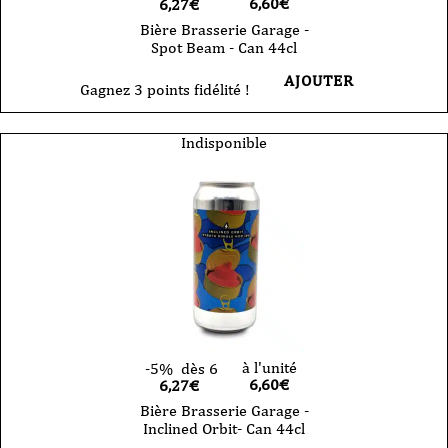
6,60
€
6,27€
Bière Brasserie Garage -
Spot Beam - Can 44cl
AJOUTER
Gagnez 3 points fidélité !
Indisponible
à l'unité
-5%
dès 6
6,60
€
6,27€
Bière Brasserie Garage -
Inclined Orbit- Can 44cl