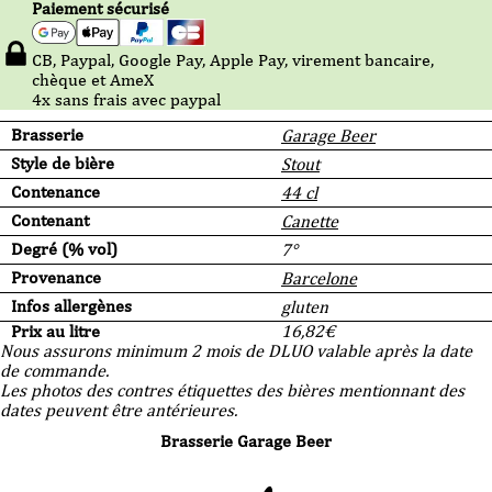
Paiement sécurisé
CB, Paypal, Google Pay, Apple Pay, virement bancaire,
chèque et AmeX
4x sans frais avec paypal
Brasserie
Garage Beer
Style de bière
Stout
Contenance
44 cl
Contenant
Canette
Degré (% vol)
7°
Provenance
Barcelone
Infos allergènes
gluten
Prix au litre
16,82
€
Nous assurons minimum 2 mois de DLUO valable après la date
de commande.
Les photos des contres étiquettes des bières mentionnant des
dates peuvent être antérieures.
Brasserie Garage Beer