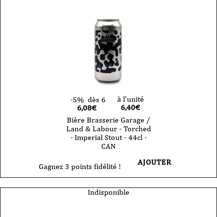
P9
-
Barcelona
Weisse
-
33cl
-
CAN
à l'unité
-5%
dès 6
6,40
€
6,08€
Bière Brasserie Garage /
Land & Labour - Torched
- Imperial Stout - 44cl -
CAN
AJOUTER
Gagnez 3 points fidélité !
Indisponible