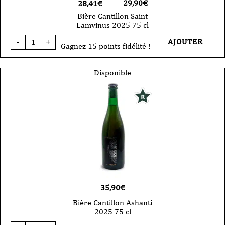
29,90
€
28,41€
Bière Cantillon Saint
Lamvinus 2025 75 cl
quantité
AJOUTER
-
+
de
Gagnez 15 points fidélité !
Bière
Cantillon
Saint
Disponible
Lamvinus
2025
75
cl
35,90
€
Bière Cantillon Ashanti
2025 75 cl
quantité