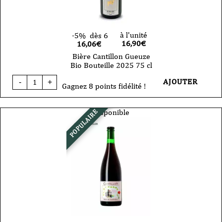
à l'unité
-5%
dès 6
16,90
€
16,06€
Bière Cantillon Gueuze
Bio Bouteille 2025 75 cl
quantité
AJOUTER
-
+
de
Gagnez 8 points fidélité !
Bière
Cantillon
Gueuze
Disponible
POPULAIRE
Bio
Bouteille
2025
75
cl