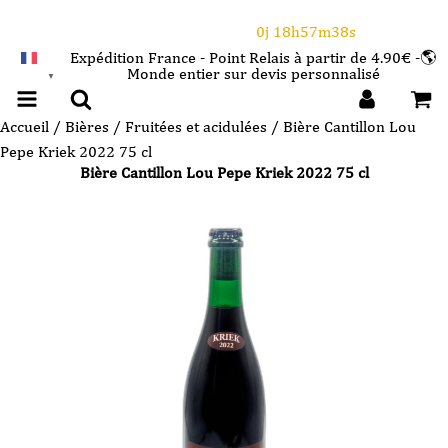
⌛Ce Week-end : 10€ de remise dès 150€ d'achat
avec le code CANICULE
0j 18h57m37s
Expédition France - Point Relais à partir de 4.90€ -🌎
Monde entier sur devis personnalisé
FRANÇAIS
▼
Accueil
/
Bières
/
Fruitées et acidulées
/ Bière Cantillon Lou
Pepe Kriek 2022 75 cl
Bière Cantillon Lou Pepe Kriek 2022 75 cl