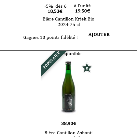
à l'unité
-5%
dès 6
19,50
€
18,53€
Bière Cantillon Kriek Bio
2024 75 cl
AJOUTER
Gagnez 10 points fidélité !
Indisponible
POPULAIRE
38,90
€
Bière Cantillon Ashanti