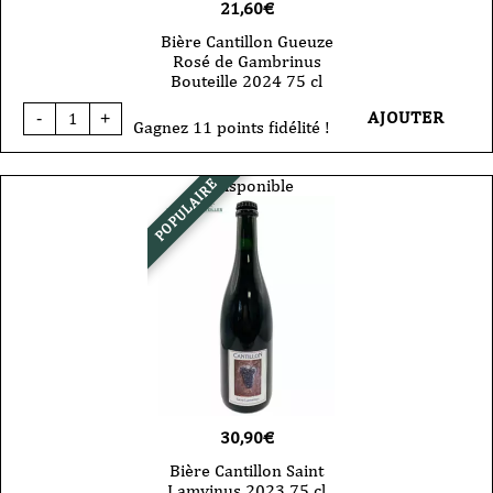
21,60
€
Bière Cantillon Gueuze
Rosé de Gambrinus
Bouteille 2024 75 cl
quantité
AJOUTER
-
+
de
Gagnez 11 points fidélité !
Bière
Cantillon
Gueuze
Indisponible
POPULAIRE
Rosé
de
Gambrinus
Bouteille
2024
75
cl
30,90
€
Bière Cantillon Saint
Lamvinus 2023 75 cl