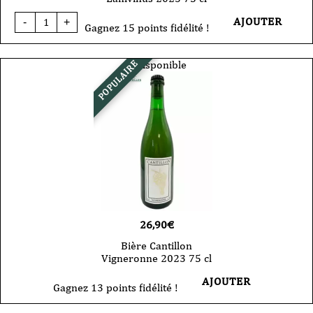
quantité
AJOUTER
-
+
de
Gagnez 15 points fidélité !
Bière
Cantillon
Saint
Indisponible
POPULAIRE
Lamvinus
2023
75
cl
26,90
€
Bière Cantillon
Vigneronne 2023 75 cl
AJOUTER
Gagnez 13 points fidélité !