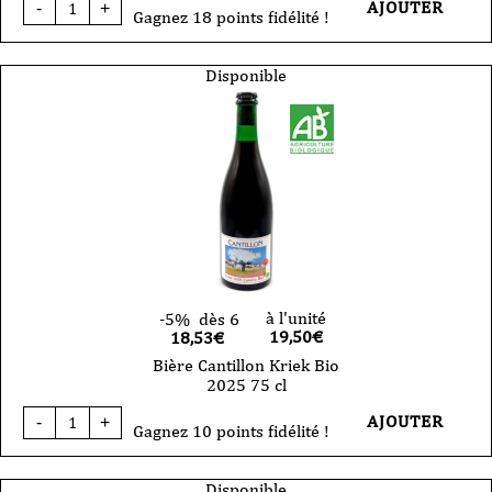
AJOUTER
-
+
de
Gagnez 18 points fidélité !
Bière
Cantillon
Ashanti
Disponible
2025
75
cl
à l'unité
-5%
dès 6
19,50
€
18,53€
Bière Cantillon Kriek Bio
2025 75 cl
quantité
AJOUTER
-
+
de
Gagnez 10 points fidélité !
Bière
Cantillon
Kriek
Disponible