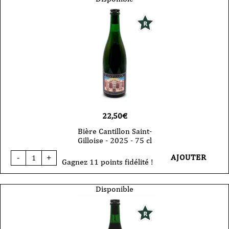
Bio
2025
75
cl
22,50
€
Bière Cantillon Saint-
Gilloise - 2025 - 75 cl
quantité
AJOUTER
-
+
de
Gagnez 11 points fidélité !
Bière
Cantillon
Saint-
Disponible
Gilloise
-
2025
-
75