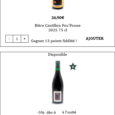
26,90
€
Bière Cantillon Fou'Foune
2025 75 cl
quantité
AJOUTER
-
+
de
Gagnez 13 points fidélité !
Bière
Cantillon
Fou'Foune
Disponible
2025
75
cl
à l'unité
-5%
dès 6