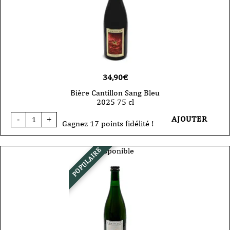
cl
34,90
€
Bière Cantillon Sang Bleu
2025 75 cl
quantité
AJOUTER
-
+
de
Gagnez 17 points fidélité !
Bière
Cantillon
Sang
Disponible
POPULAIRE
Bleu
2025
75
cl