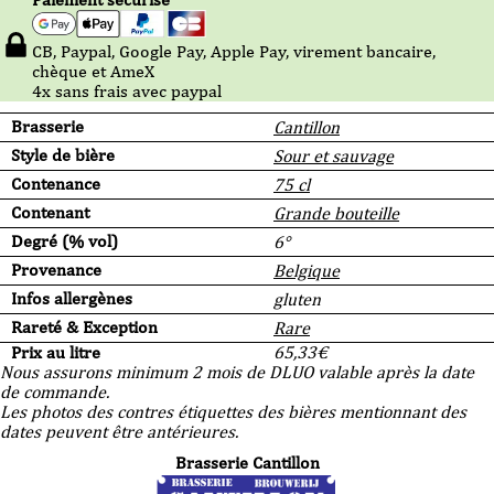
CB, Paypal, Google Pay, Apple Pay, virement bancaire,
chèque et AmeX
4x sans frais avec paypal
Brasserie
Cantillon
Style de bière
Sour et sauvage
Contenance
75 cl
Contenant
Grande bouteille
Degré (% vol)
6°
Provenance
Belgique
Infos allergènes
gluten
Rareté & Exception
Rare
Prix au litre
65,33
€
Nous assurons minimum 2 mois de DLUO valable après la date
de commande.
Les photos des contres étiquettes des bières mentionnant des
dates peuvent être antérieures.
Brasserie Cantillon