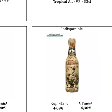
l - VP
Tropical Ale- VP - 33cl
Indisponible
unité
à l'unité
-5%
dès 6
90
€
4,30
€
4,09€