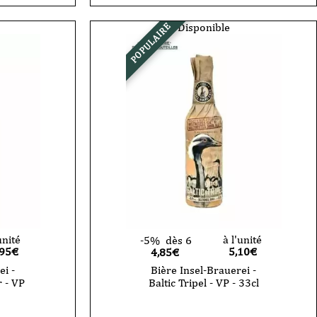
-
Baltic
Dubbel
Disponible
POPULAIRE
-
33cl
-
VP
unité
à l'unité
-5%
dès 6
,95
€
5,10
€
4,85€
ei -
Bière Insel-Brauerei -
 - VP
Baltic Tripel - VP - 33cl
quantité
de