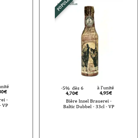
POPULAIRE
unité
à l'unité
-5%
dès 6
80
€
4,95
€
4,70€
ei -
Bière Insel Brauerei -
- VP
Baltic Dubbel - 33cl - VP
quantité
de
Bière
Insel
Brauerei