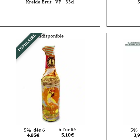
Kreide Brut - VP - 33cl
S
Indisponible
POPULAIRE
à l'unité
-5%
dès 6
-5%
5,10
€
4,85€
3,