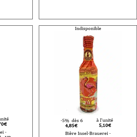
Bière
Insel-
Brauerei
-
Baltic
Tripel
Indisponible
-
VP
-
33cl
unité
à l'unité
-5%
dès 6
70
€
5,10
€
4,85€
ei -
Bière Insel-Brauerei -