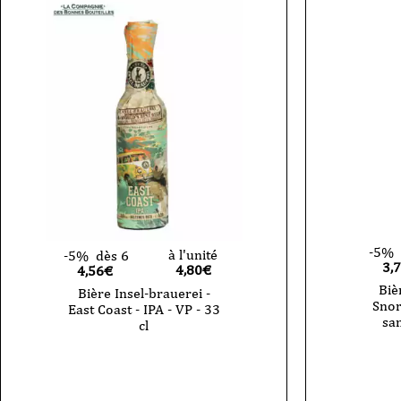
-5%
à l'unité
-5%
dès 6
3,
4,80
€
4,56€
Biè
Bière Insel-brauerei -
Snor
East Coast - IPA - VP - 33
san
cl
quantité
quantité
de
de
Bière
Bière
-
Insel-