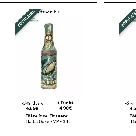
Insel
brauerei
Brauere
-
-
East
Disponible
POPULAIRE
POPULAI
Snorkel
Coast
Seal
-
Salt
IPA
-
-
IPA
VP
sans
-
alcool
33
-
cl
33cl
-
VP
à l'unité
-5%
dès 6
-5%
4,90
€
4,66€
4,
Bière Insel-Brauerei -
Biè
Baltic Gose - VP - 33cl
Ba
quantité
quantité
de
de