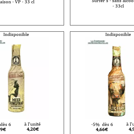
Surfer's - sans alcoo
aison - VP - 33 cl
- 33cl
Indisponible
Indisponible
à l'unité
à l'
dès 6
-5%
dès 6
4,20
€
4,
99€
4,66€