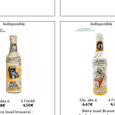
de
Bière
i
Insel-
Brauerei
-
Quadriga
Indisponible
Indisponible
-
Brut
Beer
-
VP
-
75cl
à l'
-5%
dès 6
à l'unité
dès 6
4,
4,47€
4,50
€
28€
Bière Insel-Brauer
re Insel-brauerei -