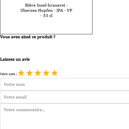
Bière Insel-brauerei -
Ubersee Hopfen - IPA - VP
- 33 cl
Vous avez aimé ce produit ?
Laissez un avis
★
★
★
★
★
Votre note :