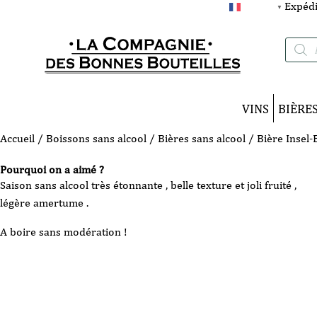
Expédi
FRANÇAIS
▼
Recherc
de
produits
VINS
BIÈRE
Accueil
/
Boissons sans alcool
/
Bières sans alcool
/ Bière Insel-
Pourquoi on a aimé ?
Saison sans alcool très étonnante , belle texture et joli fruité ,
légère amertume .
A boire sans modération !