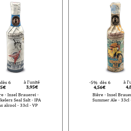
à l'unité
à l'
dès 6
-5%
dès 6
3,95
€
4,
75€
4,56€
re - Insel Brauerei -
Bière - Insel Brauer
kelers Seal Salt - IPA
Summer Ale - 33cl 
s alcool - 33cl - VP
quantité
de
Bière
-
Insel
Brauerei