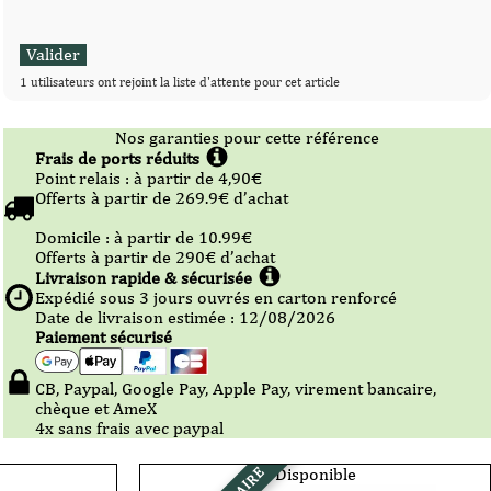
1 utilisateurs ont rejoint la liste d'attente pour cet article
Nos garanties pour cette référence
Frais de ports réduits
Point relais :
à partir de 4,90
€
Offerts à partir de
269.9
€ d’achat
Domicile :
à partir de 10.99
€
Offerts à partir de
290
€ d’achat
Livraison rapide & sécurisée
Expédié sous
3
jours ouvrés en carton renforcé
Date de livraison estimée : 12/08/2026
Paiement sécurisé
CB, Paypal, Google Pay, Apple Pay, virement bancaire,
chèque et AmeX
4x sans frais avec paypal
Disponible