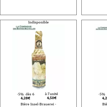
Bière
Bière
Insel-
Insel-
Brauerei
brauere
-
-
Baltic
Baltic
Gose
Ale
Indisponible
-
-
VP
VP
-
-
33cl
33
cl
à l'unité
-5%
dès 6
-5%
4,50
€
4,28€
4,
Bière Insel-Brauerei -
Biè