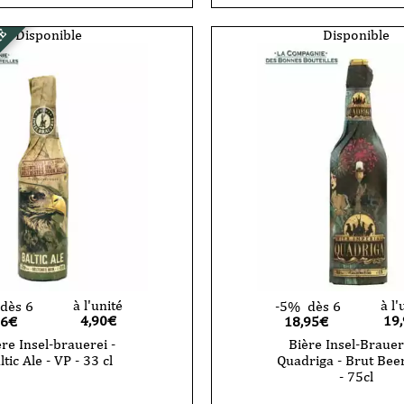
-
i
Summer
Disponible
Disponible
RE
Ale
ers
-
33cl
-
VP
à l'unité
à l'
dès 6
-5%
dès 6
4,90
€
19
66€
18,95€
re Insel-brauerei -
Bière Insel-Brauer
ltic Ale - VP - 33 cl
Quadriga - Brut Beer
- 75cl
quantité