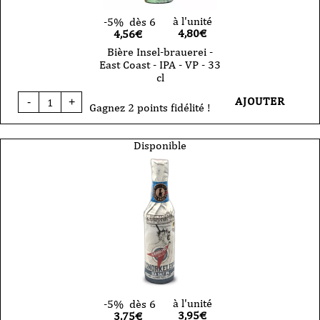
à l'unité
-5%
dès 6
4,80
€
4,56€
Bière Insel-brauerei -
East Coast - IPA - VP - 33
cl
quantité
AJOUTER
-
+
de
Gagnez 2 points fidélité !
Bière
Insel-
brauerei
Disponible
-
East
Coast
-
IPA
-
VP
-
33
cl
à l'unité
-5%
dès 6
3,95
€
3,75€