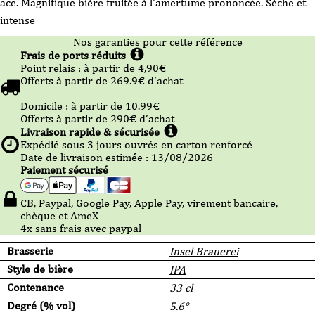
ace. Magnifique bière fruitée à l'amertume prononcée. Sèche et
intense
Nos garanties pour cette référence
Frais de ports réduits
Point relais :
à partir de 4,90
€
Offerts à partir de
269.9
€ d’achat
Domicile :
à partir de 10.99
€
Offerts à partir de
290
€ d’achat
Livraison rapide & sécurisée
Expédié sous
3
jours ouvrés en carton renforcé
Date de livraison estimée : 13/08/2026
Paiement sécurisé
CB, Paypal, Google Pay, Apple Pay, virement bancaire,
chèque et AmeX
4x sans frais avec paypal
Brasserie
Insel Brauerei
Style de bière
IPA
Contenance
33 cl
Degré (% vol)
5.6°