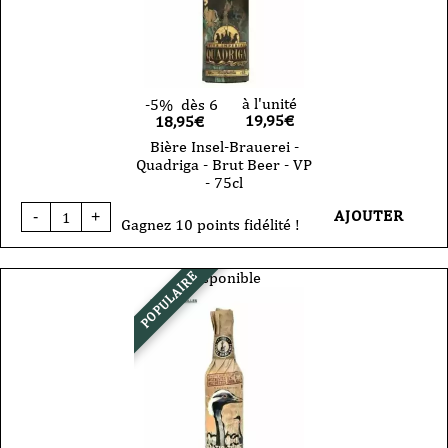
cl
à l'unité
-5%
dès 6
19,95
€
18,95€
Bière Insel-Brauerei -
Quadriga - Brut Beer - VP
- 75cl
quantité
AJOUTER
-
+
de
Gagnez 10 points fidélité !
Bière
Insel-
Brauerei
Disponible
POPULAIRE
-
Quadriga
-
Brut
Beer
-
VP
-
75cl