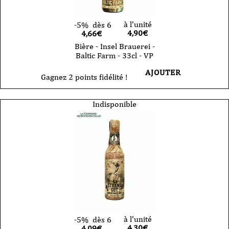
à l'unité
-5%
dès 6
4,90
€
4,66€
Bière - Insel Brauerei -
Baltic Farm - 33cl - VP
AJOUTER
Gagnez 2 points fidélité !
Indisponible
à l'unité
-5%
dès 6
4,30
€
4,09€