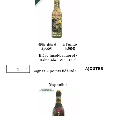
-
VP
-
33cl
à l'unité
-5%
dès 6
4,90
€
4,66€
Bière Insel-brauerei -
Baltic Ale - VP - 33 cl
quantité
AJOUTER
-
+
de
Gagnez 2 points fidélité !
Bière
Insel-
brauerei
Disponible
-
Baltic
Ale
-
VP
-
33