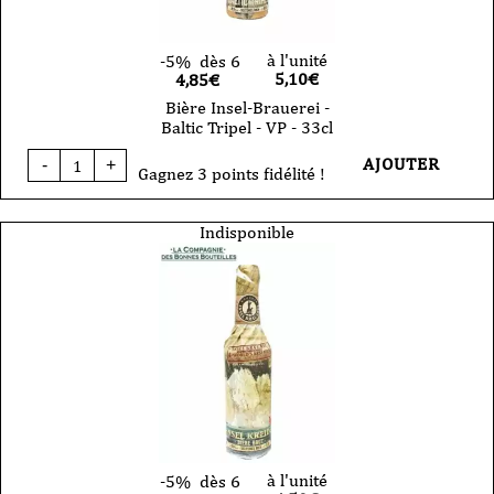
à l'unité
-5%
dès 6
5,10
€
4,85€
Bière Insel-Brauerei -
Baltic Tripel - VP - 33cl
quantité
AJOUTER
-
+
de
Gagnez 3 points fidélité !
Bière
Insel-
Brauerei
Indisponible
-
Baltic
Tripel
-
VP
-
33cl
à l'unité
-5%
dès 6