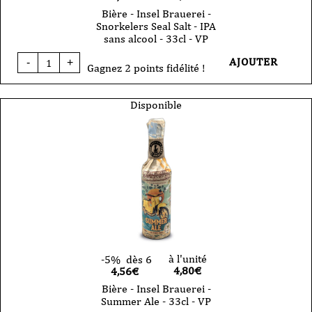
Bière - Insel Brauerei -
Snorkelers Seal Salt - IPA
sans alcool - 33cl - VP
quantité
AJOUTER
-
+
de
Gagnez 2 points fidélité !
Bière
-
Insel
Disponible
Brauerei
-
Snorkelers
Seal
Salt
-
IPA
sans
alcool
-
33cl
-
VP
à l'unité
-5%
dès 6
4,80
€
4,56€
Bière - Insel Brauerei -
Summer Ale - 33cl - VP