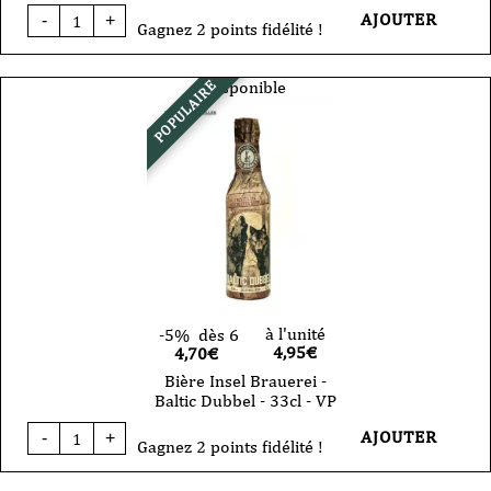
quantité
AJOUTER
-
+
de
Gagnez 2 points fidélité !
Bière
-
Insel
Disponible
POPULAIRE
Brauerei
-
Summer
Ale
-
33cl
-
VP
à l'unité
-5%
dès 6
4,95
€
4,70€
Bière Insel Brauerei -
Baltic Dubbel - 33cl - VP
quantité
AJOUTER
-
+
de
Gagnez 2 points fidélité !
Bière
Insel