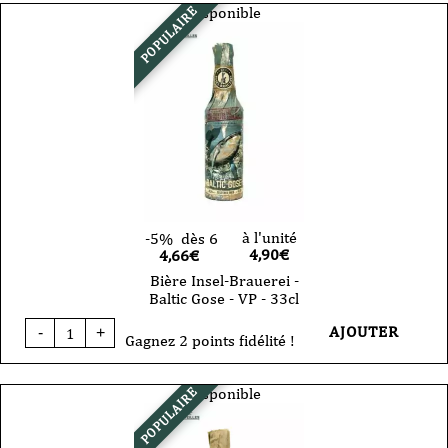
Brauerei
Disponible
POPULAIRE
-
Baltic
Dubbel
-
33cl
-
VP
à l'unité
-5%
dès 6
4,90
€
4,66€
Bière Insel-Brauerei -
Baltic Gose - VP - 33cl
quantité
AJOUTER
-
+
de
Gagnez 2 points fidélité !
Bière
Insel-
Brauerei
Disponible
POPULAIRE
-
Baltic
Gose