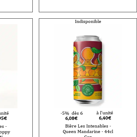
Bière
Les
Intenables
-
loop
Indisponible
Lovers-
Italian
Pilsner
44cl
-
CAN
à l'unité
unité
-5%
dès 6
6,40
€
95
€
6,08€
Bière Les Intenables -
es -
Queen Mandarine - 44cl
Hoppy
Can