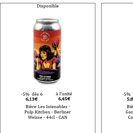
Disponible
à l'unité
-5%
dès 6
-5%
6,45
€
6,13€
5,
Bière Les Intenables -
Biè
Pulp Kitchen - Berliner
Gan
Weisse - 44cl - CAN
Co
quantité
de