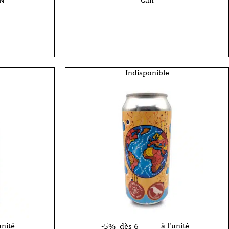
AN
Indisponible
unité
à l'unité
-5%
dès 6