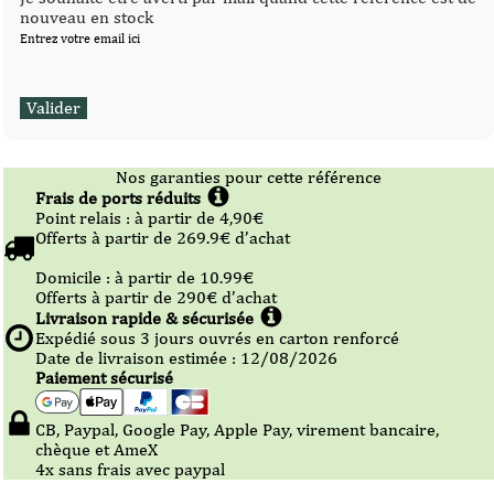
nouveau en stock
Entrez votre email ici
Nos garanties pour cette référence
Frais de ports réduits
Point relais :
à partir de 4,90
€
Offerts à partir de
269.9
€ d’achat
Domicile :
à partir de 10.99
€
Offerts à partir de
290
€ d’achat
Livraison rapide & sécurisée
Expédié sous
3
jours ouvrés en carton renforcé
Date de livraison estimée : 12/08/2026
Paiement sécurisé
CB, Paypal, Google Pay, Apple Pay, virement bancaire,
chèque et AmeX
4x sans frais avec paypal