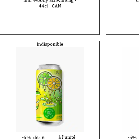
and Woody Schwarzlag -
C
44cl - CAN
quantité
de
quantité
Bière
de
Les
Bière
Intenab
Les
-
Intenables
Kanish
-
Royal
Play
Indisponible
-
With
Sour
Fire
Cassis
-
-
Smoked
44cl
and
-
Woody
CAN
Schwarzlag
-
44cl
-
CAN
à l'unité
-5%
dès 6
-5%