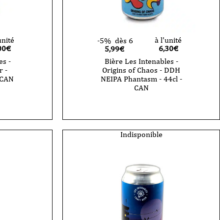
unité
à l'unité
-5%
dès 6
00
€
6,30
€
5,99€
es -
Bière Les Intenables -
 -
Origins of Chaos - DDH
 CAN
NEIPA Phantasm - 44cl -
CAN
Indisponible