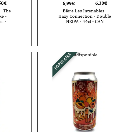
50
€
6,30
€
5,99€
 - The
Bière Les Intenables -
ke -
Hazy Connection - Double
cl -
NEIPA - 44cl - CAN
Indisponible
POPULAIRE