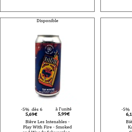
Bière
Les
Intenables
-
Pulp
Disponible
Kitchen
-
Berliner
Weisse
-
44cl
-
CAN
à l'unité
-5%
dès 6
-5%
5,99
€
5,69€
6,
Bière Les Intenables -
Biè
Play With Fire - Smoked
Ka