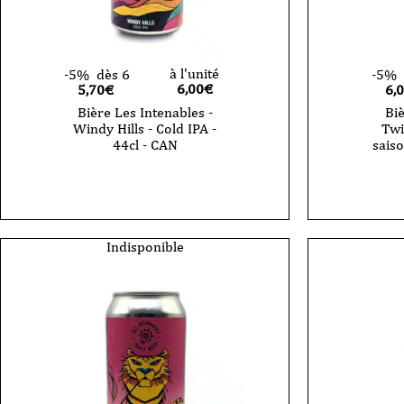
à l'unité
-5%
dès 6
-5%
6,00
€
5,70€
6,
Bière Les Intenables -
Biè
Windy Hills - Cold IPA -
Twi
44cl - CAN
saiso
Indisponible