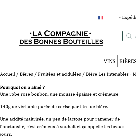
Expédi
FRANÇAIS
▼
Recherc
de
produits
VINS
BIÈRE
Accueil
/
Bières
/
Fruitées et acidulées
/ Bière Les Intenables - M
Pourquoi on a aimé ?
Une robe rose bonbon, une mousse épaisse et crémeuse
140g de véritable purée de cerise par litre de bière.
Une acidité maitrisée, un peu de lactose pour ramener de
l'onctuosité, c'est crémeux à souhait et ça appelle les beaux
jours.