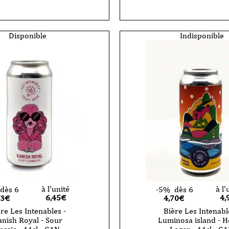
Les
Intenables
-
Darker
Flower
Disponible
Indisponible
44cl
-
CAN
à l'unité
à l'
dès 6
-5%
dès 6
6,45
€
4,
13€
4,70€
re Les Intenables -
Bière Les Intenabl
nish Royal - Sour
Luminosa island - 