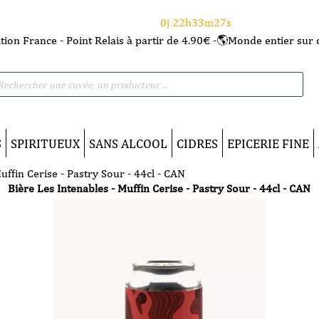
⌛Ce Week-end : 10€ de remise dès 150€ d'achat
avec le code CANICULE
0j 22h33m26s
tion France - Point Relais à partir de 4.90€ -🌎Monde entier sur 
he
S
SPIRITUEUX
SANS ALCOOL
CIDRES
EPICERIE FINE
uffin Cerise - Pastry Sour - 44cl - CAN
Bière Les Intenables - Muffin Cerise - Pastry Sour - 44cl - CAN