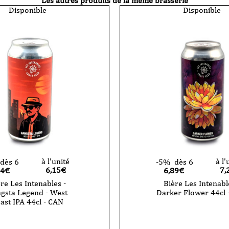
Les autres produits de la même brasserie
Disponible
Disponible
à l'unité
à l'
dès 6
-5%
dès 6
6,15
€
7,
84€
6,89€
re Les Intenables -
Bière Les Intenabl
gsta Legend - West
Darker Flower 44cl 
ast IPA 44cl - CAN
quantité
de
Bière