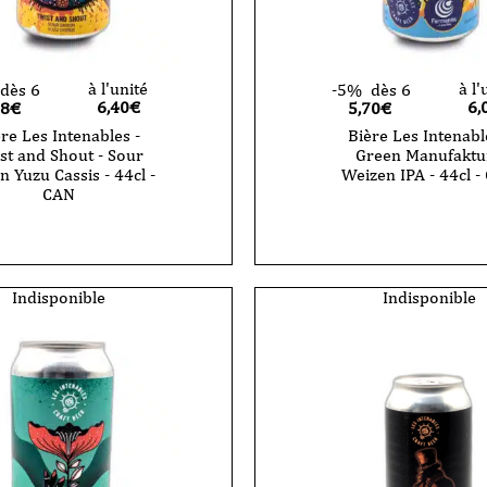
à l'unité
à l'
dès 6
-5%
dès 6
6,40
€
6,
08€
5,70€
re Les Intenables -
Bière Les Intenabl
st and Shout - Sour
Green Manufaktur
n Yuzu Cassis - 44cl -
Weizen IPA - 44cl -
CAN
Indisponible
Indisponible