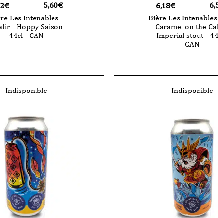
5,60
€
6,
32€
6,18€
re Les Intenables -
Bière Les Intenables
fir - Hoppy Saison -
Caramel on the Ca
44cl - CAN
Imperial stout - 44
CAN
Indisponible
Indisponible