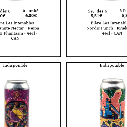
à l'unité
à l'
dès 6
-5%
dès 6
6,00
€
5,
70€
5,51€
re Les Intenables -
Bière Les Intenabl
mite Nectar - Neipa
Nordic Punch - Kviek
 Phantasm - 44cl -
44cl - CAN
CAN
Indisponible
Indisponible