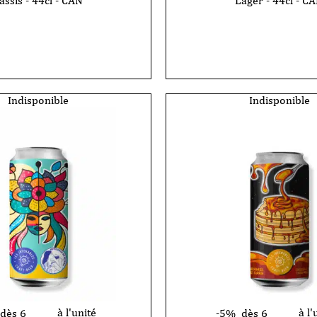
assis - 44cl - CAN
Lager - 44cl - C
les
Indisponible
Indisponible
à l'unité
à l'
dès 6
-5%
dès 6