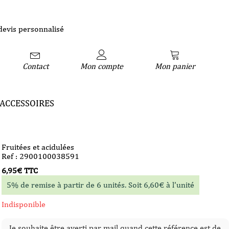
devis personnalisé
Contact
Mon compte
Mon panier
ACCESSOIRES
Fruitées et acidulées
Ref : 2900100038591
6,95
€
TTC
5% de remise à partir de 6 unités. Soit
6,60
€
à l'unité
Indisponible
Je souhaite être averti par mail quand cette référence est de