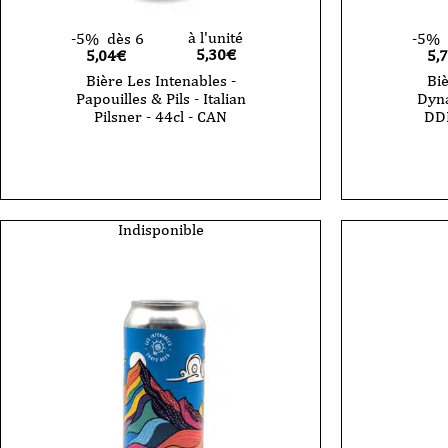
à l'unité
-5%
dès 6
-5%
5,30
€
5,04€
5,
Bière Les Intenables -
Biè
Papouilles & Pils - Italian
Dyna
Pilsner - 44cl - CAN
DDH
Indisponible