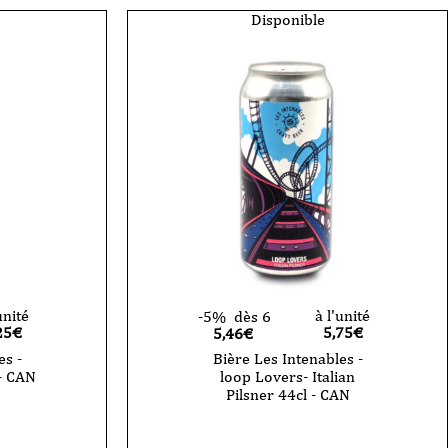
Disponible
unité
à l'unité
-5%
dès 6
25
€
5,75
€
5,46€
es -
Bière Les Intenables -
- CAN
loop Lovers- Italian
Pilsner 44cl - CAN
quantité
de