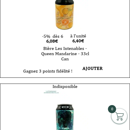
à l'unité
-5%
dès 6
6,40
€
6,08€
Bière Les Intenables -
Queen Mandarine - 33cl
Can
AJOUTER
Gagnez 3 points fidélité !
Indisponible
0