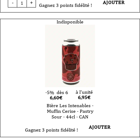
quantité
AJOUTER
-
+
de
Gagnez 3 points fidélité !
Bière
Les
Intenables
Indisponible
-
Kanish
Royal
-
Sour
Cassis
-
44cl
-
CAN
à l'unité
-5%
dès 6
6,95
€
6,60€
Bière Les Intenables -
Muffin Cerise - Pastry
Sour - 44cl - CAN
AJOUTER
Gagnez 3 points fidélité !