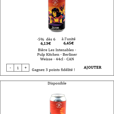
à l'unité
-5%
dès 6
6,45
€
6,13€
Bière Les Intenables -
Pulp Kitchen - Berliner
Weisse - 44cl - CAN
quantité
AJOUTER
-
+
de
Gagnez 3 points fidélité !
Bière
Les
Intenables
Disponible
-
Pulp
Kitchen
-
Berliner
Weisse
-