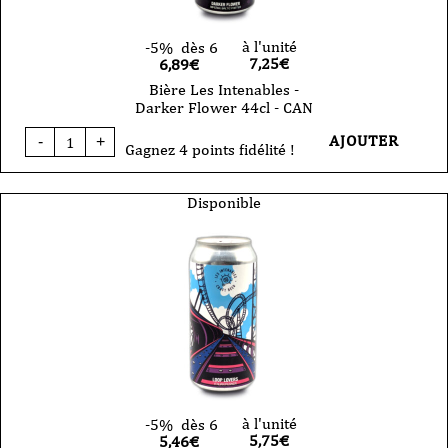
à l'unité
-5%
dès 6
7,25
€
6,89€
Bière Les Intenables -
Darker Flower 44cl - CAN
quantité
AJOUTER
-
+
de
Gagnez 4 points fidélité !
Bière
Les
Intenables
Disponible
-
Darker
Flower
44cl
-
CAN
à l'unité
-5%
dès 6
5,75
€
5,46€