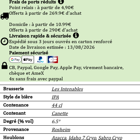
Frais de ports réduits
Point relais :
à partir de 4,90
€
Offerts à partir de
269.9
€ d’achat
Domicile :
à partir de 10.99
€
Offerts à partir de
290
€ d’achat
Livraison rapide & sécurisée
Expédié sous
3
jours ouvrés en carton renforcé
Date de livraison estimée : 13/08/2026
Paiement sécurisé
CB, Paypal, Google Pay, Apple Pay, virement bancaire,
chèque et AmeX
4x sans frais avec paypal
Brasserie
Les Intenables
Style de bière
IPA
Contenance
44 cl
Contenant
Canette
Degré (% vol)
6.5°
Provenance
Rosheim
Houblons
Azacca
,
Idaho 7 Cryo
,
Sabro Cryo