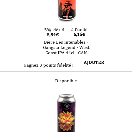
44cl
-
CAN
à l'unité
-5%
dès 6
6,15
€
5,84€
Bière Les Intenables -
Gangsta Legend - West
Coast IPA 44cl - CAN
AJOUTER
Gagnez 3 points fidélité !
Disponible