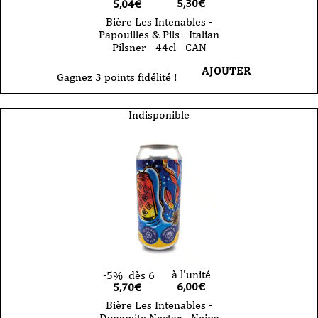
5,30
€
5,04€
Bière Les Intenables -
Papouilles & Pils - Italian
Pilsner - 44cl - CAN
AJOUTER
Gagnez 3 points fidélité !
Indisponible
à l'unité
-5%
dès 6
6,00
€
5,70€
Bière Les Intenables -
Dynamite Nectar - Neipa