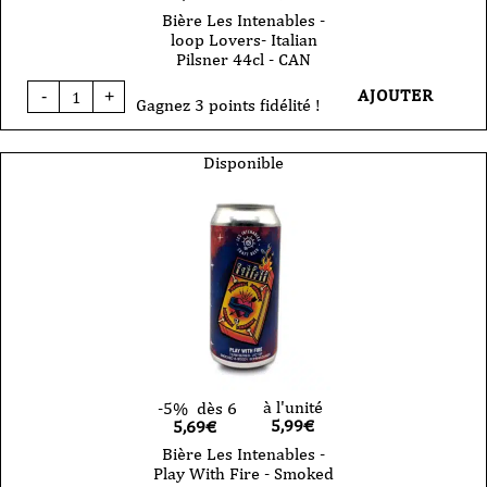
Bière Les Intenables -
loop Lovers- Italian
Pilsner 44cl - CAN
quantité
AJOUTER
-
+
de
Gagnez 3 points fidélité !
Bière
Les
Intenables
Disponible
-
loop
Lovers-
Italian
Pilsner
44cl
-
CAN
à l'unité
-5%
dès 6
5,99
€
5,69€
Bière Les Intenables -
Play With Fire - Smoked