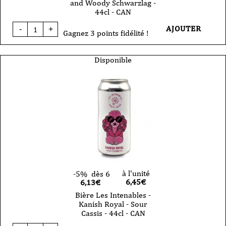
and Woody Schwarzlag -
44cl - CAN
quantité
AJOUTER
-
+
de
Gagnez 3 points fidélité !
Bière
Les
Intenables
Disponible
-
Play
With
Fire
-
Smoked
and
Woody
Schwarzlag
-
44cl
-
CAN
à l'unité
-5%
dès 6
6,45
€
6,13€
Bière Les Intenables -
Kanish Royal - Sour
Cassis - 44cl - CAN