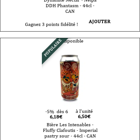
DDH Phantasm - 44cl -
CAN
AJOUTER
Gagnez 3 points fidélité !
Indisponible
POPULAIRE
à l'unité
-5%
dès 6
6,50
€
6,18€
Bière Les Intenables -
Fluffy Clafoutis - Imperial
pastry sour - 44cl - CAN