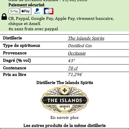
Paiement sécurisé
CB, Paypal, Google Pay, Apple Pay, virement bancaire,
chèque et AmeX
4x sans frais avec paypal
Distillerie
The Islands Spirits
Type de spiritueux
Distilled Gin
Provenance
Occitanie
Degré (% vol)
43°
Contenance
70 cl
Prix au litre
71,29
€
Distillerie The Islands Spirits
En savoir plus
Les autres produits de la même distillerie