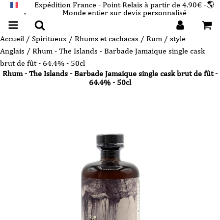
Expédition France - Point Relais à partir de 4.90€ -🌎
Monde entier sur devis personnalisé
FRANÇAIS
▼
Accueil
/
Spiritueux
/
Rhums et cachacas
/
Rum / style
Anglais
/ Rhum - The Islands - Barbade Jamaique single cask
brut de fût - 64.4% - 50cl
Rhum - The Islands - Barbade Jamaique single cask brut de fût -
64.4% - 50cl