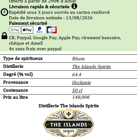
Offerts à partir de
290
€ d’achat
Livraison rapide & sécurisée
Expédié sous
3
jours ouvrés en carton renforcé
Date de livraison estimée : 13/08/2026
Paiement sécurisé
CB, Paypal, Google Pay, Apple Pay, virement bancaire,
chèque et AmeX
4x sans frais avec paypal
Type de spiritueux
Rhum
Distillerie
The Islands Spirits
Degré (% vol)
64.4
Provenance
Occitanie
Contenance
50 cl
Prix au litre
148,00
€
Distillerie The Islands Spirits