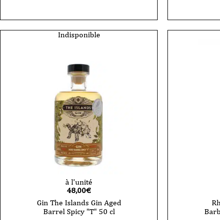
The
Islands
Jamaiqu
70
Indisponible
cl
à l'unité
48,00
€
Gin The Islands Gin Aged
Rh
Barrel Spicy "T" 50 cl
Barb