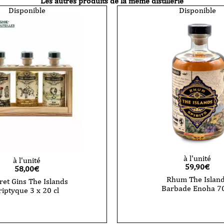
Les autres produits de la même distillerie
Disponible
Disponible
à l'unité
à l'unité
59,90
€
58,00
€
Rhum The Islan
ret Gins The Islands
Barbade Enoha 70
riptyque 3 x 20 cl