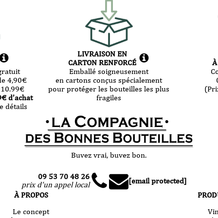
LIVRAISON EN
CARTON RENFORCÉ
À
ratuit
Emballé soigneusement
C
de 4,90
€
en cartons conçus spécialement
 10.99
€
pour protéger les bouteilles les plus
(Pri
9
€ d’achat
fragiles
e détails
Buvez vrai, buvez bon.
09 53 70 48 26
[email protected]
prix d'un appel local
À PROPOS
PROD
Le concept
Vi