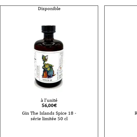
Disponible
à l'unité
56,00
€
Gin The Islands Spice 18 -
R
série limitée 50 cl
quantité
de
Rhum