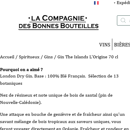
Expédi
FRANÇAIS
▼
Recherc
de
produits
VINS
BIÈRE
Accueil
/
Spiritueux
/
Gins
/ Gin The Islands L'Origine 70 cl
Pourquoi on a aimé ?
London Dry Gin. Base : 100% Blé Français. Sélection de 13
botaniques
Nez de résineux et note unique de bois de santal (pin de
Nouvelle-Calédonie).
Une attaque en bouche de genièvre et de fraîcheur ainsi qu’un
savant mélange de bois tropicaux aux saveurs uniques, vous
feront voyager directement en Océanie. Fraîcheur et rondeur en