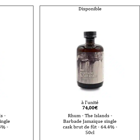
Disponible
à l'unité
74,00
€
s -
Rhum - The Islands -
ingle
Barbade Jamaique single
3% -
cask brut de fût - 64.4% -
50cl