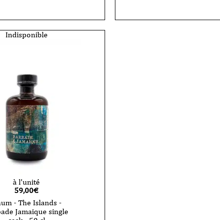
e
Indisponible
à l'unité
59,00
€
um - The Islands -
ade Jamaique single