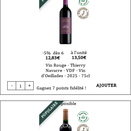
à l'unité
-5%
dès 6
13,50
€
12,83€
Vin Rouge - Thierry
Navarre - VDF - Vin
d'Oeillades - 2025 - 75cl
quantité
AJOUTER
-
+
de
Gagnez 7 points fidélité !
Vin
Rouge
-
Disponible
POPULAIRE
Thierry
Navarre
-
VDF
-
Vin