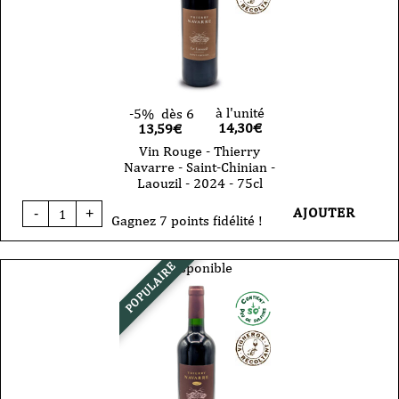
d'Oeillades
-
2025
-
75cl
à l'unité
-5%
dès 6
14,30
€
13,59€
Vin Rouge - Thierry
Navarre - Saint-Chinian -
Laouzil - 2024 - 75cl
quantité
AJOUTER
-
+
de
Gagnez 7 points fidélité !
Vin
Rouge
-
Disponible
POPULAIRE
Thierry
Navarre
-
Saint-
Chinian
-
Laouzil
-
2024