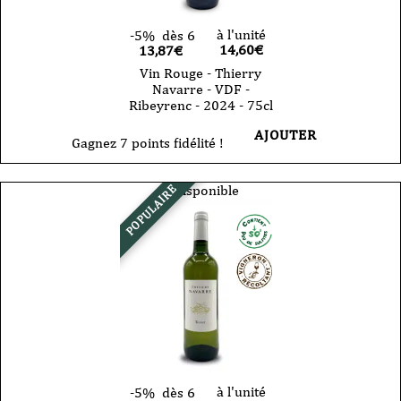
75cl
à l'unité
-5%
dès 6
14,60
€
13,87€
Vin Rouge - Thierry
Navarre - VDF -
Ribeyrenc - 2024 - 75cl
AJOUTER
Gagnez 7 points fidélité !
Indisponible
POPULAIRE
à l'unité
-5%
dès 6