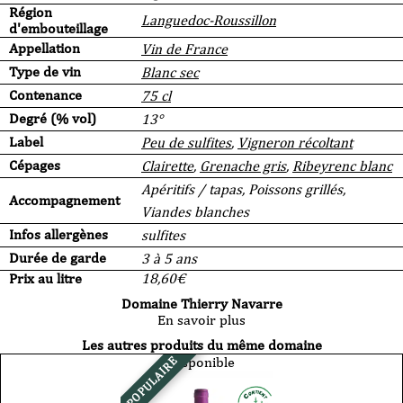
Région
Languedoc-Roussillon
d'embouteillage
Appellation
Vin de France
Type de vin
Blanc sec
Contenance
75 cl
Degré (% vol)
13°
Label
Peu de sulfites
,
Vigneron récoltant
Cépages
Clairette
,
Grenache gris
,
Ribeyrenc blanc
Apéritifs / tapas, Poissons grillés,
Accompagnement
Viandes blanches
Infos allergènes
sulfites
Durée de garde
3 à 5 ans
Prix au litre
18,60
€
Domaine Thierry Navarre
En savoir plus
Les autres produits du même domaine
Disponible
POPULAIRE