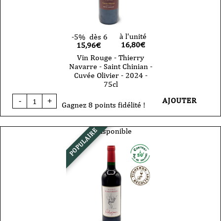
-
75cl
à l'unité
-5%
dès 6
16,80
€
15,96€
Vin Rouge - Thierry
Navarre - Saint Chinian -
Cuvée Olivier - 2024 -
75cl
quantité
AJOUTER
-
+
de
Gagnez 8 points fidélité !
Vin
Rouge
-
Indisponible
POPULAIRE
Thierry
Navarre
-
Saint
Chinian
-
Cuvée
Olivier
-
2024
-