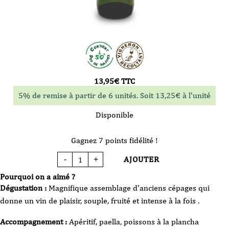
13,95
€
TTC
5% de remise à partir de 6 unités. Soit
13,25
€
à l'unité
Disponible
Gagnez 7 points fidélité !
AJOUTER
-
+
quantité
de
Vin
Pourquoi on a aimé ?
Blanc
-
Dégustation :
Magnifique assemblage d'anciens cépages qui
Thierry
Navarre
donne un vin de plaisir, souple, fruité et intense à la fois .
-
VDF
-
Accompagnement :
Apéritif, paella, poissons à la plancha
Lignières
-