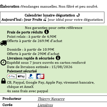
2025
-
Élaboration :
Vendanges manuelles. Non filtré et peu soufré.
75cl
Calendrier lunaire dégustation 🌙
Aujourd'hui : Jour Fruits
🍒 Jour idéal pour votre dégustation
Nos garanties pour cette référence
Frais de ports réduits
Point relais :
à partir de 4,90
€
Offerts à partir de
269.9
€ d’achat
Domicile :
à partir de 10.99
€
Offerts à partir de
290
€ d’achat
Livraison rapide & sécurisée
Expédié sous
7
jours ouvrés en carton renforcé
Date de livraison estimée : 15/08/2026
Paiement sécurisé
CB, Paypal, Google Pay, Apple Pay, virement bancaire,
chèque et AmeX
4x sans frais avec paypal
Producteur
Thierry Navarre
Cuvée
Lignières