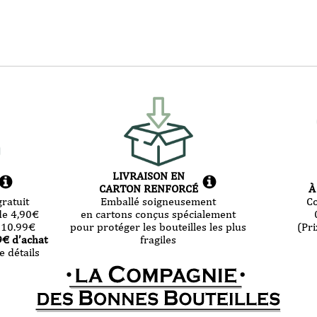
LIVRAISON EN
CARTON RENFORCÉ
À
ratuit
Emballé soigneusement
C
de 4,90
€
en cartons conçus spécialement
 10.99
€
pour protéger les bouteilles les plus
(Pri
9
€ d’achat
fragiles
e détails