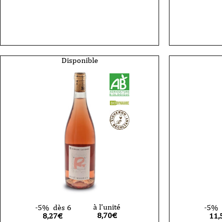
quantité
de
quantité
Vin
de
Blanc
Vin
-
Blanc
Gayrard
Efferves
-
-
Côtes
Domain
Disponible
du
Gayrard
Tarn
-
-
Gaillac
Mauzac
-
-
Les
2024
Bulles
-
-
75cl
2024
-
75cl
à l'unité
-5%
dès 6
-5%
8,70
€
8,27€
11,