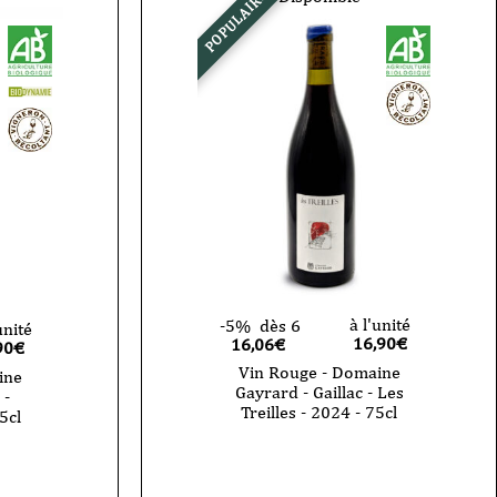
POPULAIRE
à l'unité
-5%
dès 6
unité
16,90
€
16,06€
90
€
Vin Rouge - Domaine
ine
Gayrard - Gaillac - Les
 -
Treilles - 2024 - 75cl
5cl
quantité
de
Vin
Rouge