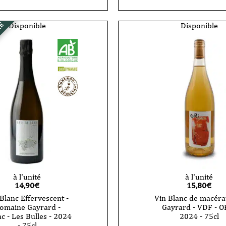
Rouge
-
e
Domaine
Gayrard
Disponible
Disponible
RE
-
Gaillac
-
Braucol
-
2023
-
75cl
à l'unité
à l'unité
14,90
€
15,80
€
Blanc Effervescent -
Vin Blanc de macérat
omaine Gayrard -
Gayrard - VDF - OR
ac - Les Bulles - 2024
2024 - 75cl
- 75cl