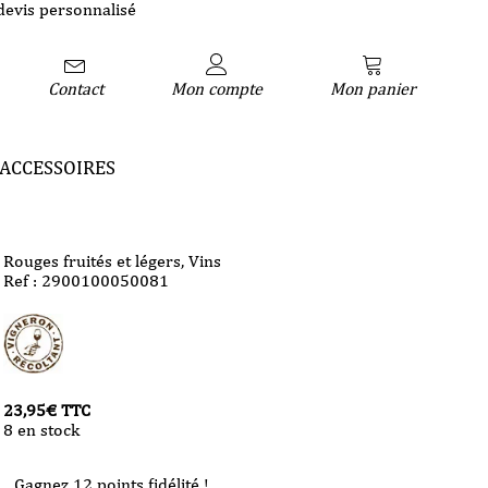
devis personnalisé
Contact
Mon compte
Mon panier
ACCESSOIRES
Rouges fruités et légers
,
Vins
Ref : 2900100050081
23,95
€
TTC
8 en stock
Gagnez 12 points fidélité !