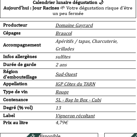
Calendrier lunaire dégustation 🌙
Aujourd'hui : Jour Racines
🌱 Votre dégustation risque d’être
un peu fermée
Producteur
Domaine Gayrard
Cépages
Braucol
Apéritifs / tapas, Charcuterie,
Accompagnement
Grillades
Infos allergènes
sulfites
Durée de garde
2 ans
Région
Sud-Ouest
d'embouteillage
Appellation
IGP Côtes du TARN
Type de vin
Rouge
Contenance
5L - Bag In Box - Cubi
Degré (% vol)
13
Label
Vigneron récoltant
Prix au litre
4,79
€
Disponible