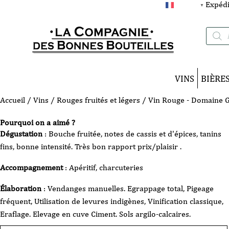
Expédi
FRANÇAIS
▼
Recherc
de
produits
VINS
BIÈRE
Accueil
/
Vins
/
Rouges fruités et légers
/ Vin Rouge - Domaine Ga
Pourquoi on a aimé ?
Dégustation
: Bouche fruitée, notes de cassis et d'épices, tanins
fins, bonne intensité. Très bon rapport prix/plaisir .
Accompagnement
: Apéritif, charcuteries
Élaboration
: Vendanges manuelles. Egrappage total, Pigeage
fréquent, Utilisation de levures indigènes, Vinification classique,
Eraflage. Elevage en cuve Ciment. Sols argilo-calcaires.