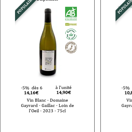
POPULAIRE
POPULAI
à l'unité
-5%
dès 6
-5%
14,90
€
14,16€
10,
Vin Blanc - Domaine
Vi
Gayrard - Gaillac - Loin de
Gayra
l'Oeil - 2023 - 75cl
quantité
quantité
de
de
Vin
Vin