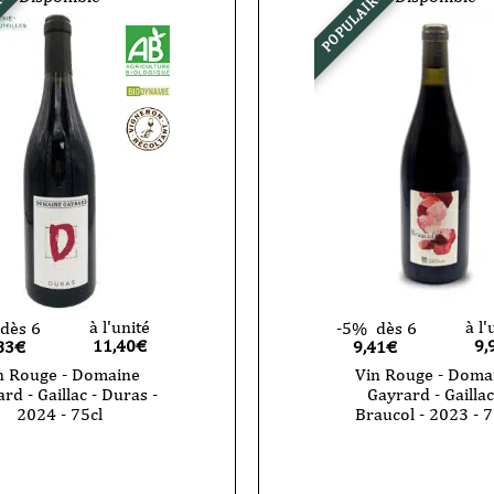
RE
POPULAIRE
à l'unité
à l'
dès 6
-5%
dès 6
11,40
€
9,
83€
9,41€
n Rouge - Domaine
Vin Rouge - Doma
rd - Gaillac - Duras -
Gayrard - Gaillac
2024 - 75cl
Braucol - 2023 - 7
quantité
de
Vin