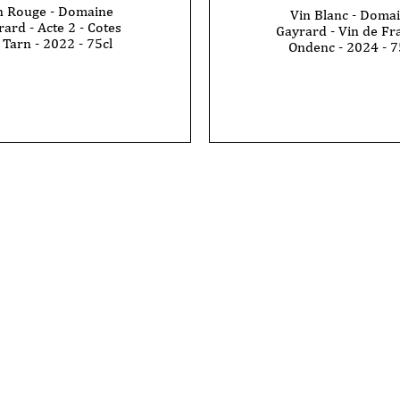
n Rouge - Domaine
Vin Blanc - Doma
ard - Acte 2 - Cotes
Gayrard - Vin de Fr
 Tarn - 2022 - 75cl
Ondenc - 2024 - 7
quantité
de
Vin
Blanc
-
e
Domaine
Gayrard
-
Vin
de
France-
Ondenc
-
2024
-
75cl