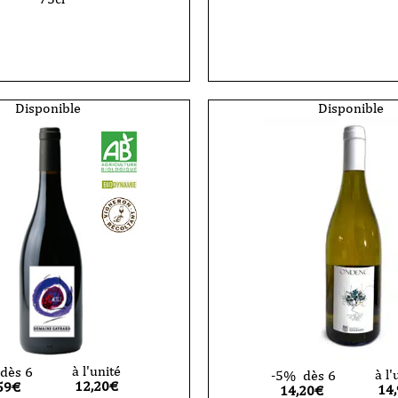
quantité
de
Vin
Blanc
de
macération
cent
-
Gayrard
e
Disponible
Disponible
-
VDF
-
ORI
-
2024
-
75cl
à l'unité
dès 6
à l'
-5%
dès 6
12,20
€
59€
14
14,20€