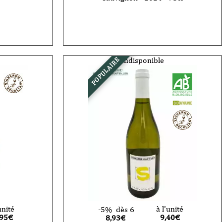
quantité
de
Vin
Blanc
-
Domaine
Gayrard
Indisponible
POPULAIRE
-
Au
commencement
-
sauvignon
-
2024
-
75cl
unité
à l'unité
-5%
dès 6
,95
€
9,40
€
8,93€