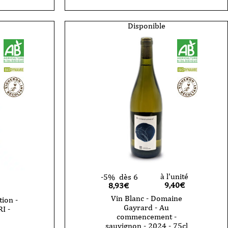
-
Domaine
Gayrard
Disponible
-
Gaillac
-
Les
Treilles
-
2024
-
75cl
à l'unité
-5%
dès 6
9,40
€
8,93€
Vin Blanc - Domaine
ion -
Gayrard - Au
I -
commencement -
sauvignon - 2024 - 75cl