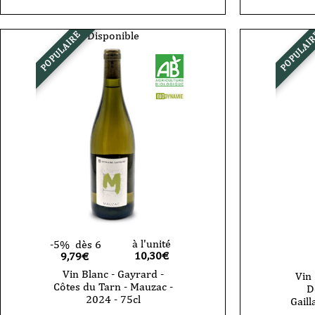
Blanc
Rouge
-
-
Domaine
Domain
Gayrard
Gayrard
Disponible
POPULAIRE
POPULAI
-
-
Gaillac
Gaillac
-
-
Loin
Duras
de
-
l'Oeil
2024
-
-
2023
75cl
-
75cl
à l'unité
-5%
dès 6
10,30
€
9,79€
Vin Blanc - Gayrard -
Vin 
Côtes du Tarn - Mauzac -
D
2024 - 75cl
Gaill