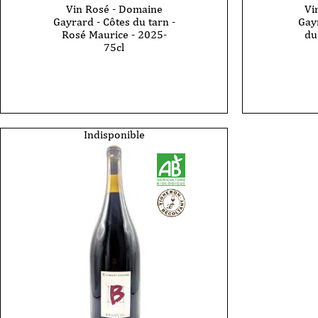
Vin Rosé - Domaine
Vi
Gayrard - Côtes du tarn -
Gayr
Rosé Maurice - 2025-
du
75cl
quantité
de
quantité
Vin
de
Rouge
Vin
-
Rosé
Domain
-
Gayrard
Domaine
-
Gayrard
Indisponible
Acte
-
2
Côtes
-
du
Cotes
tarn
du
-
Tarn
Rosé
-
Maurice
2022
-
-
2025-
75cl
75cl