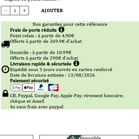
AJOUTER
-
+
quantité
de
Vin
Rouge
Nos garanties pour cette référence
-
Domaine
Frais de ports réduits
Gayrard
Point relais :
à partir de 4,90
€
-
IGP
Offerts à partir de
269.9
€ d’achat
Côtes
du
Tarn
Domicile :
à partir de 10.99
€
-
Offerts à partir de
290
€ d’achat
BiB
-
Livraison rapide & sécurisée
5L
Expédié sous
3
jours ouvrés en carton renforcé
Date de livraison estimée : 13/08/2026
Paiement sécurisé
CB, Paypal, Google Pay, Apple Pay, virement bancaire,
chèque et AmeX
4x sans frais avec paypal
Disponible