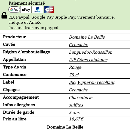
Paiement sécurisé
CB, Paypal, Google Pay, Apple Pay, virement bancaire,
chèque et AmeX
4x sans frais avec paypal
Producteur
Domaine La Beille
Cuvée
Grenache
Région d'embouteillage
Languedoc-Roussillon
Appellation
IGP Côtes catalanes
Type de vin
Rouge
Contenance
75 cl
Label
Bio
,
Vigneron récoltant
Cépages
Grenache
Accompagnement
Charcuterie
Infos allergènes
sulfites
Durée de garde
5 ans
Prix au litre
16,67
€
Domaine La Beille