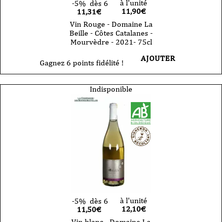
à l'unité
-5%
dès 6
11,90
€
11,31€
Vin Rouge - Domaine La
Beille - Côtes Catalanes -
Mourvèdre - 2021- 75cl
AJOUTER
Gagnez 6 points fidélité !
Indisponible
à l'unité
-5%
dès 6
12,10
€
11,50€
Vin blanc - Domaine La