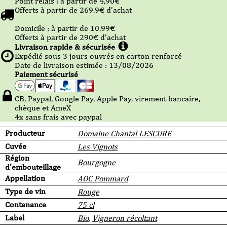
Point relais :
à partir de 4,90
€
Offerts à partir de
269.9
€ d’achat
Domicile :
à partir de 10.99
€
Offerts à partir de
290
€ d’achat
Livraison rapide & sécurisée
Expédié sous
3
jours ouvrés en carton renforcé
Date de livraison estimée : 13/08/2026
Paiement sécurisé
CB, Paypal, Google Pay, Apple Pay, virement bancaire,
chèque et AmeX
4x sans frais avec paypal
Producteur
Domaine Chantal LESCURE
Cuvée
Les Vignots
Région
Bourgogne
d'embouteillage
Appellation
AOC Pommard
Type de vin
Rouge
Contenance
75 cl
Label
Bio
,
Vigneron récoltant