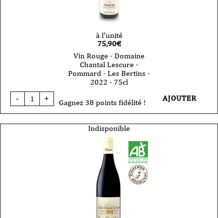
2020
-
75cl
à l'unité
75,90
€
Vin Rouge - Domaine
Chantal Lescure -
Pommard - Les Bertins -
2022 - 75cl
quantité
AJOUTER
-
+
de
Gagnez 38 points fidélité !
Vin
Rouge
-
Indisponible
Domaine
Chantal
Lescure
-
Pommard
-
Les
Bertins
-
2022
-