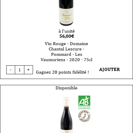
à l'unité
56,00
€
Vin Rouge - Domaine
Chantal Lescure -
Pommard - Les
Vaumuriens - 2020 - 75cl
quantité
AJOUTER
-
+
de
Gagnez 28 points fidélité !
Vin
Rouge
-
Disponible
Domaine
Chantal
Lescure
-
Pommard
-
Les
Vaumuriens
-