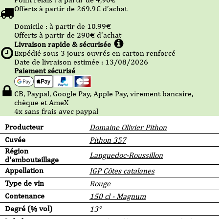
Offerts à partir de
269.9
€ d’achat
Domicile :
à partir de 10.99
€
Offerts à partir de
290
€ d’achat
Livraison rapide & sécurisée
Expédié sous
3
jours ouvrés en carton renforcé
Date de livraison estimée : 13/08/2026
Paiement sécurisé
CB, Paypal, Google Pay, Apple Pay, virement bancaire,
chèque et AmeX
4x sans frais avec paypal
Producteur
Domaine Olivier Pithon
Cuvée
Pithon 357
Région
Languedoc-Roussillon
d'embouteillage
Appellation
IGP Côtes catalanes
Type de vin
Rouge
Contenance
150 cl - Magnum
Degré (% vol)
13°