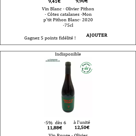
9,90
€
9,41€
Vin Blanc - Olivier Pithon
- Côtes catalanes -Mon
p'tit Pithon Blanc- 2020
-75cl
AJOUTER
Gagnez 5 points fidélité !
Indisponible
à l'unité
-5%
dès 6
12,50
€
11,88€
Vin Rouge - Olivier