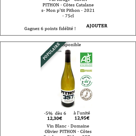
PITHON - Côtes Catalane
s- Mon p'tit Pithon - 2021
- 75cl
AJOUTER
Gagnez 6 points fidélité !
Indisponible
POPULAIRE
à l'unité
-5%
dès 6
12,95
€
12,30€
Vin Blanc - Domaine
Olivier PITHON - Côtes