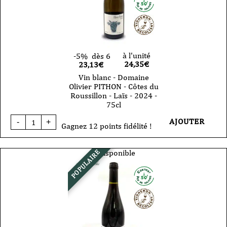
à l'unité
-5%
dès 6
24,35
€
23,13€
Vin blanc - Domaine
Olivier PITHON - Côtes du
Roussillon - Laïs - 2024 -
75cl
quantité
AJOUTER
-
+
de
Gagnez 12 points fidélité !
Vin
blanc
-
Indisponible
POPULAIRE
Domaine
Olivier
PITHON
-
Côtes
du
Roussillon
-
Laïs