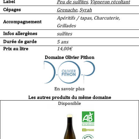
Label
Peu de sulfites
,
Vigneron récoltant
Cépages
Grenache
,
Syrah
Apéritifs / tapas, Charcuterie,
Accompagnement
Grillades
Infos allergènes
sulfites
Durée de garde
5 ans
Prix au litre
14,00
€
Domaine Olivier Pithon
En savoir plus
Les autres produits du même domaine
Disponible