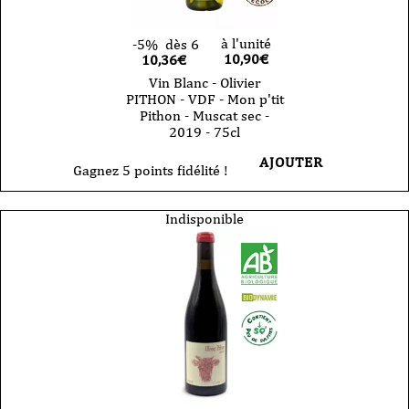
à l'unité
-5%
dès 6
10,90
€
10,36€
Vin Blanc - Olivier
PITHON - VDF - Mon p'tit
Pithon - Muscat sec -
2019 - 75cl
AJOUTER
Gagnez 5 points fidélité !
Indisponible