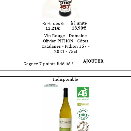
-
2024
-
75cl
à l'unité
-5%
dès 6
13,90
€
13,21€
Vin Rouge - Domaine
Olivier PITHON - Côtes
Catalanes - Pithon 357 -
2021 - 75cl
AJOUTER
Gagnez 7 points fidélité !
Indisponible