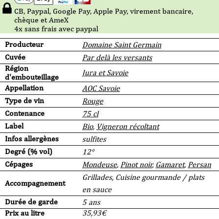
CB, Paypal, Google Pay, Apple Pay, virement bancaire,
chèque et AmeX
4x sans frais avec paypal
Producteur
Domaine Saint Germain
Cuvée
Par delà les versants
Région
Jura et Savoie
d'embouteillage
Appellation
AOC Savoie
Type de vin
Rouge
Contenance
75 cl
Label
Bio
,
Vigneron récoltant
Infos allergènes
sulfites
Degré (% vol)
12°
Cépages
Mondeuse
,
Pinot noir
,
Gamaret
,
Persan
Grillades, Cuisine gourmande / plats
Accompagnement
en sauce
Durée de garde
5 ans
Prix au litre
35,93
€