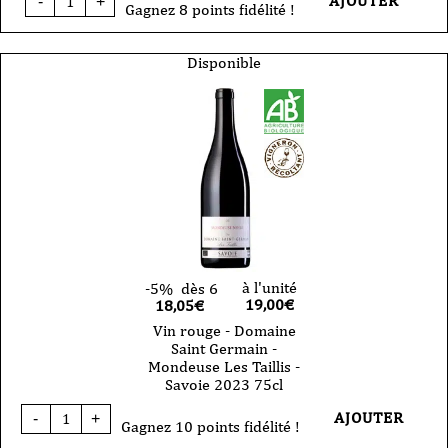
AJOUTER
-
+
de
Gagnez 8 points fidélité !
Vin
rouge
-
Disponible
Domaine
Saint
Germain
-
Crac
Boum
Bu
-
Savoie
2025
75cl
à l'unité
-5%
dès 6
19,00
€
18,05€
Vin rouge - Domaine
Saint Germain -
Mondeuse Les Taillis -
Savoie 2023 75cl
quantité
AJOUTER
-
+
de
Gagnez 10 points fidélité !
Vin