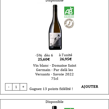
Disponible
Domaine
Saint
Germain
-
Le
Persan
Princens
-
Savoie
2024
75cl
à l'unité
-5%
dès 6
26,95
€
25,60€
Vin blanc - Domaine Saint
Germain - Par delà les
Versants - Savoie 2022
75cl
quantité
AJOUTER
-
+
de
Gagnez 13 points fidélité !
Vin
blanc
-
Disponible
Domaine
Saint