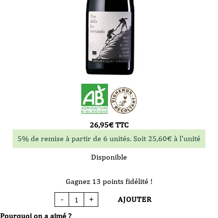
26,95
€
TTC
5% de remise à partir de 6 unités. Soit
25,60
€
à l'unité
Disponible
Gagnez 13 points fidélité !
AJOUTER
-
+
quantité
de
Vin
Pourquoi on a aimé ?
rouge