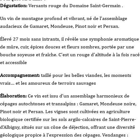
-
Dégustation:
Versants rouge du Domaine Saint-Germain .
Domaine
Saint
Germain
Un vin de montagne profond et vibrant, né de l’assemblage
-
Par
audacieux de Gamaret, Mondeuse, Pinot noir et Persan.
delà
les
Versants
-
Élevé 27 mois sans intrants, il révèle une symphonie aromatique
Savoie
2023
de mûre, cuir, épices douces et fleurs sombres, portée par une
75cl
bouche soyeuse et fraîche. C’est un rouge d’altitude à la fois racé
et accessible
Accompagnement:
taillé pour les belles viandes, les moments
vrais… et les amoureux de terroirs sauvages
Élaboration:
Ce vin est issu d'un assemblage harmonieux de
cépages autochtones et transalpins : Gamaret, Mondeuse noire,
Pinot noir et Persan. Les vignes sont cultivées en agriculture
biologique certifiée sur les sols argilo-calcaires de Saint-Pierre-
d’Albigny, situés sur un cône de déjection, offrant une diversité
géologique propice à l'expression des cépages. Vendanges :