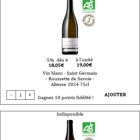
Germain
-
Par
delà
les
Versants
-
Savoie
2022
75cl
à l'unité
-5%
dès 6
19,00
€
18,05€
Vin blanc - Saint Germain
- Roussette de Savoie -
Altesse 2024 75cl
quantité
AJOUTER
-
+
de
Gagnez 10 points fidélité !
Vin
blanc
-
Indisponible
Saint
Germain
-
Roussette
de