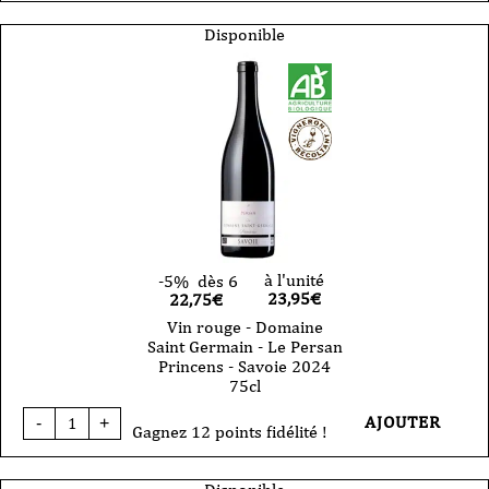
rouge
-
Disponible
Domaine
Saint
Germain
-
Mondeuse
Les
Taillis
-
Savoie
2023
75cl
à l'unité
-5%
dès 6
23,95
€
22,75€
Vin rouge - Domaine
Saint Germain - Le Persan
Princens - Savoie 2024
75cl
quantité
AJOUTER
-
+
de
Gagnez 12 points fidélité !
Vin
rouge
-