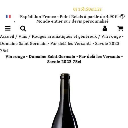
⌛Ce Week-end : 10€ de remise dès 150€ d'achat
avec le code CANICULE
0j 15h58m12s
Expédition France - Point Relais à partir de 4.90€ -🌎
Monde entier sur devis personnalisé
FRANÇAIS
▼
Accueil
/
Vins
/
Rouges aromatiques et généreux
/ Vin rouge -
Domaine Saint Germain - Par delà les Versants - Savoie 2023
75cl
Vin rouge - Domaine Saint Germain - Par delà les Versants -
Savoie 2023 75cl