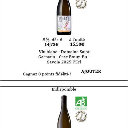
Savoie
-
Altesse
2024
75cl
à l'unité
-5%
dès 6
15,50
€
14,73€
Vin blanc - Domaine Saint
Germain - Crac Boum Bu -
Savoie 2025 75cl
AJOUTER
Gagnez 8 points fidélité !
Indisponible