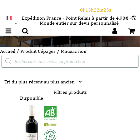
⌛Ce Week-end : 10€ de remise dès 150€ d'achat
avec le code CANICULE
0j 13h22m23s
Expédition France - Point Relais à partir de 4.90€ -🌎
Monde entier sur devis personnalisé
FRANÇAIS
▼
Mauzac noir
Accueil
/ Produit Cépages / Mauzac noir
Recherche
de
produits
Filtres produits
Disponible