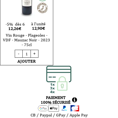
à l'unité
-5%
dès 6
12,90
€
12,26€
Vin Rouge - Plageoles -
VDF - Mauzac Noir - 2023
- 75cl
quantité
-
+
de
Vin
AJOUTER
Rouge
-
Plageoles
-
VDF
-
Mauzac
Noir
PAIEMENT
-
2023
100% SÉCURISÉ
-
75cl
CB / Paypal / GPay / Apple Pay