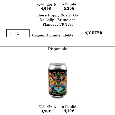
à l'unité
-5%
dès 6
5,20
€
4,94€
Bière Hoppy Road - Oo
De Lally - Brune des
Flandres VP 33cl
quantité
AJOUTER
-
+
de
Gagnez 3 points fidélité !
Bière
Hoppy
Road
Disponible
-
Oo
De
Lally
-
Brune
des
Flandres
VP
33cl
à l'unité
-5%
dès 6
4,10
€
3,90€