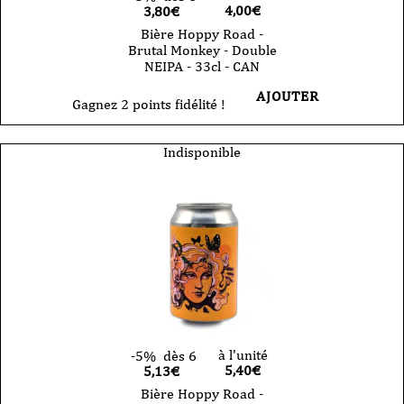
4,00
€
3,80€
Bière Hoppy Road -
Brutal Monkey - Double
NEIPA - 33cl - CAN
AJOUTER
Gagnez 2 points fidélité !
Indisponible
à l'unité
-5%
dès 6
5,40
€
5,13€
Bière Hoppy Road -