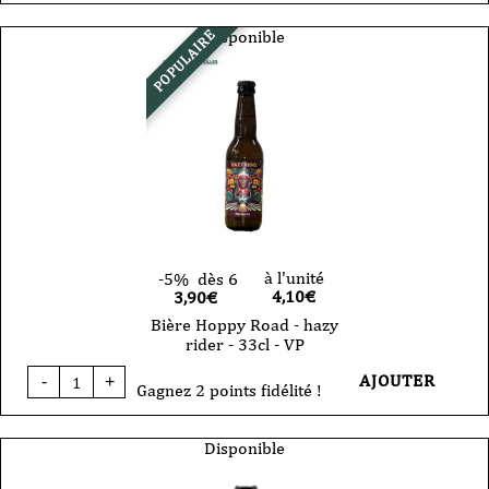
Hoppy
Road
Disponible
POPULAIRE
-
Stookolie
-
Imperial
Stout
Caramel
Noix
de
Pécan
-
CAN
33cl
à l'unité
-5%
dès 6
4,10
€
3,90€
Bière Hoppy Road - hazy
rider - 33cl - VP
quantité
AJOUTER
-
+
de
Gagnez 2 points fidélité !
Bière
Hoppy
Road
Disponible
-
hazy