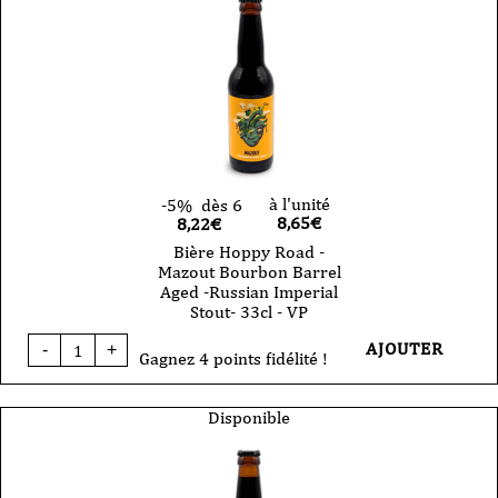
rider
-
33cl
-
VP
à l'unité
-5%
dès 6
8,65
€
8,22€
Bière Hoppy Road -
Mazout Bourbon Barrel
Aged -Russian Imperial
Stout- 33cl - VP
quantité
AJOUTER
-
+
de
Gagnez 4 points fidélité !
Bière
Hoppy
Road
Disponible
-
Mazout
Bourbon
Barrel