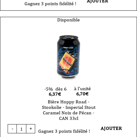
AJOUTER
Gagnez 3 points fidélité !
Disponible
à l'unité
-5%
dès 6
6,70
€
6,37€
Bière Hoppy Road -
Stookolie - Imperial Stout
Caramel Noix de Pécan -
CAN 33cl
quantité
AJOUTER
-
+
de
Gagnez 3 points fidélité !
Bière