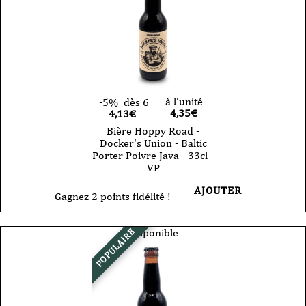
Aged
-
Russian
Imperial
Stout-
33cl
-
VP
à l'unité
-5%
dès 6
4,35
€
4,13€
Bière Hoppy Road -
Docker's Union - Baltic
Porter Poivre Java - 33cl -
VP
AJOUTER
Gagnez 2 points fidélité !
Disponible
POPULAIRE