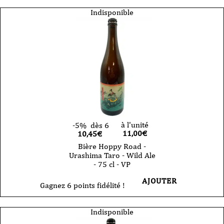
Indisponible
à l'unité
-5%
dès 6
11,00
€
10,45€
Bière Hoppy Road -
Urashima Taro - Wild Ale
- 75 cl - VP
AJOUTER
Gagnez 6 points fidélité !
Indisponible