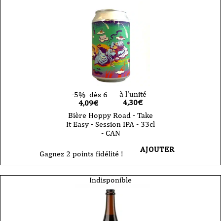
à l'unité
-5%
dès 6
4,30
€
4,09€
Bière Hoppy Road - Take
It Easy - Session IPA - 33cl
- CAN
AJOUTER
Gagnez 2 points fidélité !
Indisponible