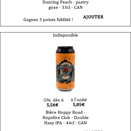
Dancing Peach - pastry
gose - 33cl - CAN
AJOUTER
Gagnez 3 points fidélité !
Indisponible
à l'unité
-5%
dès 6
5,85
€
5,56€
Bière Hoppy Road -
Hopsfire Club - Double
Hazy IPA - 44cl - CAN