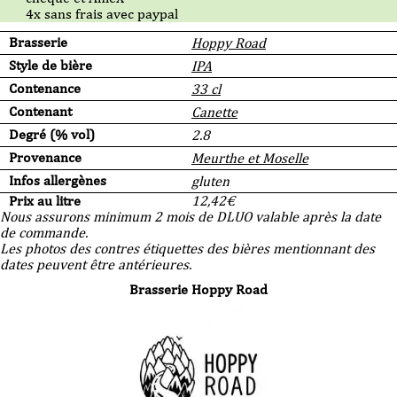
4x sans frais avec paypal
Brasserie
Hoppy Road
Style de bière
IPA
Contenance
33 cl
Contenant
Canette
Degré (% vol)
2.8
Provenance
Meurthe et Moselle
Infos allergènes
gluten
Prix au litre
12,42
€
Nous assurons minimum 2 mois de DLUO valable après la date
de commande.
Les photos des contres étiquettes des bières mentionnant des
dates peuvent être antérieures.
Brasserie Hoppy Road