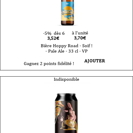
à l'unité
-5%
dès 6
3,70
€
3,52€
Bière Hoppy Road - Soif !
- Pale Ale - 33 cl - VP
AJOUTER
Gagnez 2 points fidélité !
Indisponible