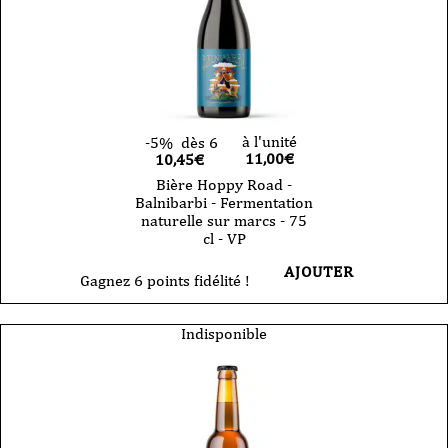
à l'unité
-5%
dès 6
11,00
€
10,45€
Bière Hoppy Road -
Balnibarbi - Fermentation
naturelle sur marcs - 75
cl - VP
AJOUTER
Gagnez 6 points fidélité !
Indisponible