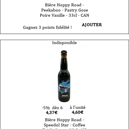
Bière Hoppy Road -
Peekaboo - Pastry Gose
Poire Vanille - 33cl - CAN
AJOUTER
Gagnez 3 points fidélité !
Indisponible
à l'unité
-5%
dès 6
4,60
€
4,37€
Bière Hoppy Road -
Speedol Star - Coffee