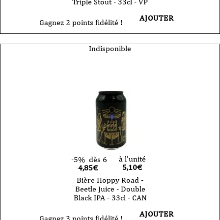
Triple Stout - 33cl - VP
AJOUTER
Gagnez 2 points fidélité !
Indisponible
à l'unité
-5%
dès 6
5,10
€
4,85€
Bière Hoppy Road -
Beetle Juice - Double
Black IPA - 33cl - CAN
AJOUTER
Gagnez 3 points fidélité !