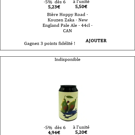
à l'unité
-5%
dès 6
5,50
€
5,23€
Bière Hoppy Road -
Kouzen Zaka - New
England Pale Ale - 44cl -
CAN
AJOUTER
Gagnez 3 points fidélité !
Indisponible
à l'unité
-5%
dès 6
5,20
€
4,94€