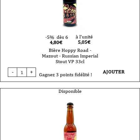
à l'unité
-5%
dès 6
5,05
€
4,80€
Bière Hoppy Road -
Mazout - Russian Imperial
Stout VP 33cl
quantité
AJOUTER
-
+
de
Gagnez 3 points fidélité !
Bière
Hoppy
Road
Disponible
-
Mazout
-
Russian
Imperial
Stout
VP
33cl