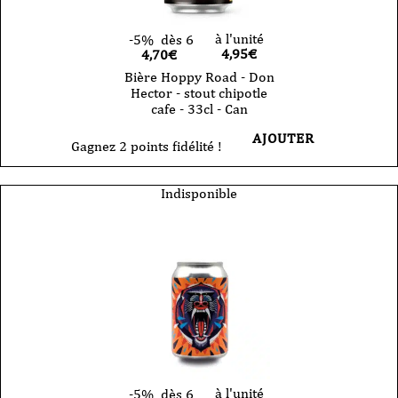
à l'unité
-5%
dès 6
4,95
€
4,70€
Bière Hoppy Road - Don
Hector - stout chipotle
cafe - 33cl - Can
AJOUTER
Gagnez 2 points fidélité !
Indisponible
à l'unité
-5%
dès 6