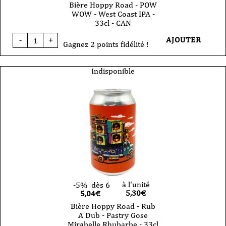
Bière Hoppy Road - POW
WOW - West Coast IPA -
33cl - CAN
quantité
AJOUTER
-
+
de
Gagnez 2 points fidélité !
Bière
Hoppy
Road
Indisponible
-
POW
WOW
-
West
Coast
IPA
-
33cl
-
CAN
à l'unité
-5%
dès 6
5,30
€
5,04€
Bière Hoppy Road - Rub
A Dub - Pastry Gose
Mirabelle Rhubarbe - 33cl