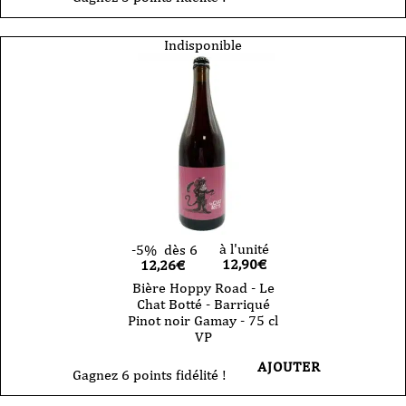
Indisponible
à l'unité
-5%
dès 6
12,90
€
12,26€
Bière Hoppy Road - Le
Chat Botté - Barriqué
Pinot noir Gamay - 75 cl
VP
AJOUTER
Gagnez 6 points fidélité !