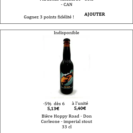
- CAN
AJOUTER
Gagnez 3 points fidélité !
Indisponible
à l'unité
-5%
dès 6
5,40
€
5,13€
Bière Hoppy Road - Don
Corleone - imperial stout
33 cl