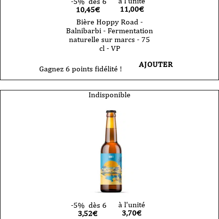
à l'unité
-5%
dès 6
11,00
€
10,45€
Bière Hoppy Road -
Balnibarbi - Fermentation
naturelle sur marcs - 75
cl - VP
AJOUTER
Gagnez 6 points fidélité !
Indisponible
à l'unité
-5%
dès 6
3,70
€
3,52€