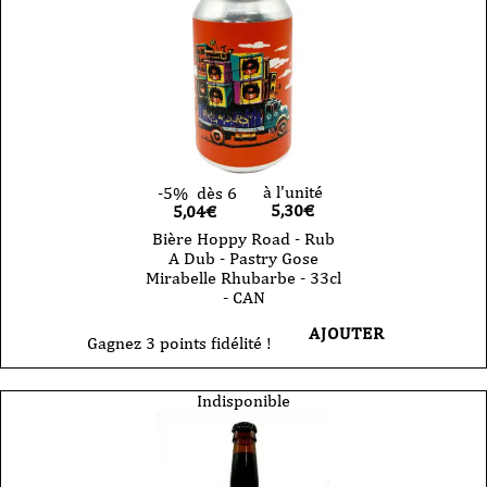
-
West
Coast
IPA
-
33cl
-
CAN
à l'unité
-5%
dès 6
5,30
€
5,04€
Bière Hoppy Road - Rub
A Dub - Pastry Gose
Mirabelle Rhubarbe - 33cl
- CAN
AJOUTER
Gagnez 3 points fidélité !
Indisponible