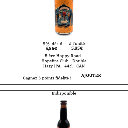
à l'unité
-5%
dès 6
5,85
€
5,56€
Bière Hoppy Road -
Hopsfire Club - Double
Hazy IPA - 44cl - CAN
AJOUTER
Gagnez 3 points fidélité !
Indisponible