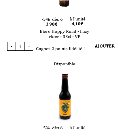
CAN
33cl
à l'unité
-5%
dès 6
4,10
€
3,90€
Bière Hoppy Road - hazy
rider - 33cl - VP
quantité
AJOUTER
-
+
de
Gagnez 2 points fidélité !
Bière
Hoppy
Road
Disponible
-
hazy
rider
-
33cl
-
VP
à l'unité
-5%
dès 6