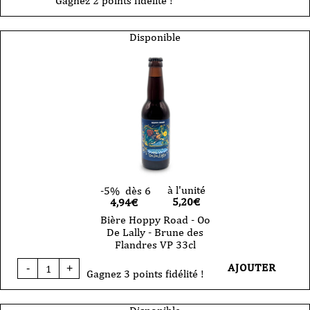
Gagnez 2 points fidélité !
Disponible
à l'unité
-5%
dès 6
5,20
€
4,94€
Bière Hoppy Road - Oo
De Lally - Brune des
Flandres VP 33cl
quantité
AJOUTER
-
+
de
Gagnez 3 points fidélité !
Bière
Hoppy
Road