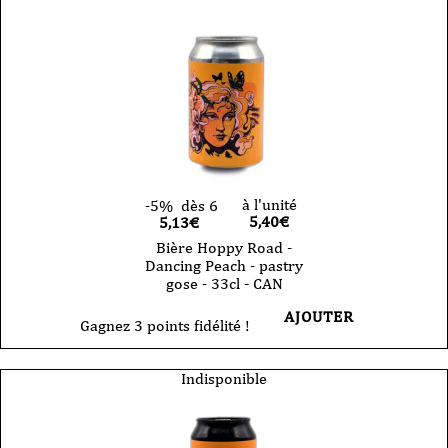
à l'unité
-5%
dès 6
5,40
€
5,13€
Bière Hoppy Road -
Dancing Peach - pastry
gose - 33cl - CAN
AJOUTER
Gagnez 3 points fidélité !
Indisponible