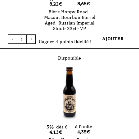
8,65
€
8,22€
Bière Hoppy Road -
Mazout Bourbon Barrel
Aged -Russian Imperial
Stout- 33cl - VP
quantité
AJOUTER
-
+
de
Gagnez 4 points fidélité !
Bière
Hoppy
Road
Disponible
-
Mazout
Bourbon
Barrel
Aged
-
Russian
Imperial
Stout-
33cl
-
VP
à l'unité
-5%
dès 6
4,35
€
4,13€