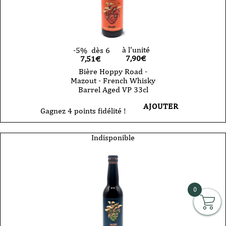
à l'unité
-5%
dès 6
7,90
€
7,51€
Bière Hoppy Road -
Mazout - French Whisky
Barrel Aged VP 33cl
AJOUTER
Gagnez 4 points fidélité !
Indisponible
0