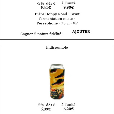
à l'unité
-5%
dès 6
9,90
€
9,41€
Bière Hoppy Road - Gruit
fermentation mixte -
Persephone - 75 cl - VP
AJOUTER
Gagnez 5 points fidélité !
Indisponible
à l'unité
-5%
dès 6
6,20
€
5,89€