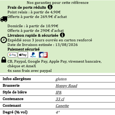
Nos garanties pour cette référence
Frais de ports réduits
Point relais :
à partir de 4,90
€
Offerts à partir de
269.9
€ d’achat
Domicile :
à partir de 10.99
€
Offerts à partir de
290
€ d’achat
Livraison rapide & sécurisée
Expédié sous
3
jours ouvrés en carton renforcé
Date de livraison estimée : 13/08/2026
Paiement sécurisé
CB, Paypal, Google Pay, Apple Pay, virement bancaire,
chèque et AmeX
4x sans frais avec paypal
Infos allergènes
gluten
Brasserie
Hoppy Road
Style de bière
IPA
Contenance
33 cl
Contenant
Canette
Degré (% vol)
4°