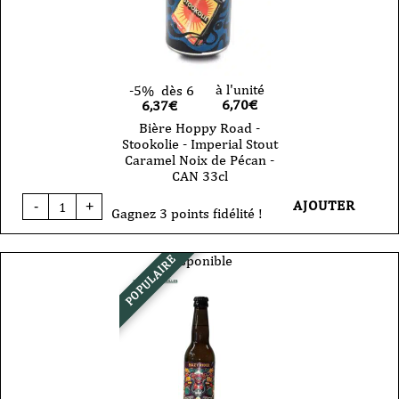
à l'unité
-5%
dès 6
6,70
€
6,37€
Bière Hoppy Road -
Stookolie - Imperial Stout
Caramel Noix de Pécan -
CAN 33cl
quantité
AJOUTER
-
+
de
Gagnez 3 points fidélité !
Bière
Hoppy
Road
Disponible
POPULAIRE
-
Stookolie
-
Imperial
Stout
Caramel
Noix
de
Pécan
-