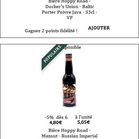
Bière Hoppy Road -
Docker's Union - Baltic
Porter Poivre Java - 33cl -
VP
AJOUTER
Gagnez 2 points fidélité !
Disponible
POPULAIRE
à l'unité
-5%
dès 6
5,05
€
4,80€
Bière Hoppy Road -
Mazout - Russian Imperial