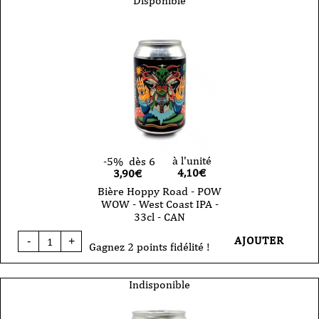
Disponible
-
Oo
De
Lally
-
Brune
des
Flandres
VP
33cl
à l'unité
-5%
dès 6
4,10
€
3,90€
Bière Hoppy Road - POW
WOW - West Coast IPA -
33cl - CAN
quantité
AJOUTER
-
+
de
Gagnez 2 points fidélité !
Bière
Hoppy
Road
Indisponible
-
POW
WOW