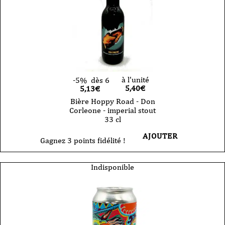
à l'unité
-5%
dès 6
5,40
€
5,13€
Bière Hoppy Road - Don
Corleone - imperial stout
33 cl
AJOUTER
Gagnez 3 points fidélité !
Indisponible