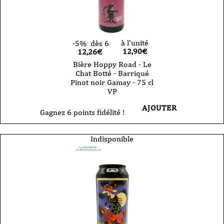
à l'unité
-5%
dès 6
12,90
€
12,26€
Bière Hoppy Road - Le
Chat Botté - Barriqué
Pinot noir Gamay - 75 cl
VP
AJOUTER
Gagnez 6 points fidélité !
Indisponible