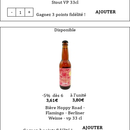
Stout VP 33cl
quantité
AJOUTER
-
+
de
Gagnez 3 points fidélité !
Bière
Hoppy
Road
Disponible
-
Mazout
-
Russian
Imperial
Stout
VP
33cl
à l'unité
-5%
dès 6
3,80
€
3,61€
Bière Hoppy Road -
Flamingo - Berliner
Weisse - vp 33 cl
AJOUTER