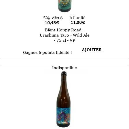
à l'unité
-5%
dès 6
11,00
€
10,45€
Bière Hoppy Road -
Urashima Taro - Wild Ale
- 75 cl - VP
AJOUTER
Gagnez 6 points fidélité !
Indisponible