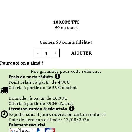
100,00
€
TTC
94 en stock
Gagnez 50 points fidélité !
AJOUTER
-
+
quantité
de
Carte
Pourquoi on a aimé ?
Cadeau
web
Nos garanties pour cette référence
100€
Frais de ports réduits
Point relais :
à partir de 4,90
€
Offerts à partir de
269.9
€ d’achat
Domicile :
à partir de 10.99
€
Offerts à partir de
290
€ d’achat
Livraison rapide & sécurisée
Expédié sous
3
jours ouvrés en carton renforcé
Date de livraison estimée : 13/08/2026
Paiement sécurisé