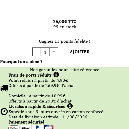
25,00
€
TTC
99 en stock
Gagnez 13 points fidélité !
AJOUTER
-
+
quantité
de
Carte
Pourquoi on a aimé ?
Cadeau
web
Nos garanties pour cette référence
25€
Frais de ports réduits
Point relais :
à partir de 4,90
€
Offerts à partir de
269.9
€ d’achat
Domicile :
à partir de 10.99
€
Offerts à partir de
290
€ d’achat
Livraison rapide & sécurisée
Expédié sous
3
jours ouvrés en carton renforcé
Date de livraison estimée : 11/08/2026
Paiement sécurisé