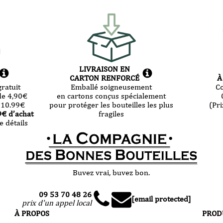
LIVRAISON EN
CARTON RENFORCÉ
À
ratuit
Emballé soigneusement
C
de 4,90
€
en cartons conçus spécialement
 10.99
€
pour protéger les bouteilles les plus
(Pri
9
€ d’achat
fragiles
e détails
Buvez vrai, buvez bon.
09 53 70 48 26
[email protected]
prix d'un appel local
À PROPOS
PROD