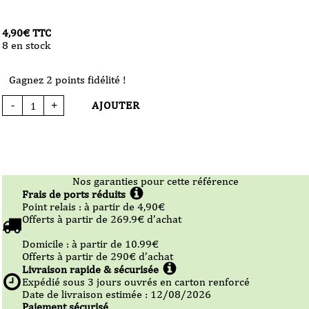
4,90
€
TTC
8 en stock
Gagnez 2 points fidélité !
AJOUTER
-
+
quantité
de
Sauce
Apéro
Aioli
-
Maison
Bigand
110ml
Nos garanties pour cette référence
Frais de ports réduits
Point relais :
à partir de 4,90
€
Offerts à partir de
269.9
€ d’achat
Domicile :
à partir de 10.99
€
Offerts à partir de
290
€ d’achat
Livraison rapide & sécurisée
Expédié sous
3
jours ouvrés en carton renforcé
Date de livraison estimée : 12/08/2026
Paiement sécurisé