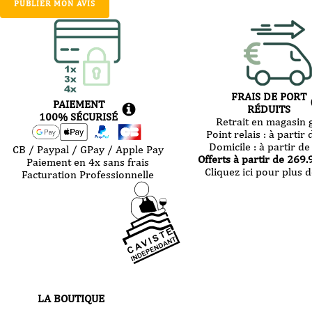
PUBLIER MON AVIS
DLC : minimum 4 mois après la demande de commande
Valeurs nutritionnelles pour 100g :
Energie : 588 kcal / 2418kJ
FRAIS DE PORT
Matières grasses :64.9g - dont acides gras saturés 5.6 g
PAIEMENT
RÉDUITS
100% SÉCURISÉ
Retrait en magasin g
Glucides : 0.9 g - dont sucres : 0.1 g
Point relais :
à partir 
Domicile :
à partir de
CB / Paypal / GPay / Apple Pay
Offerts à partir de
269.
Protéines : 0.5 g
Paiement en 4x sans frais
Cliquez ici pour plus d
Facturation Professionnelle
sel : 0.8g
LA BOUTIQUE