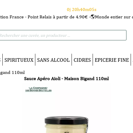
⌛Ce Week-end : 10€ de remise dès 150€ d'achat
avec le code CANICULE
0j 20h40m04s
tion France - Point Relais à partir de 4.90€ -🌎Monde entier sur 
he
S
SPIRITUEUX
SANS ALCOOL
CIDRES
EPICERIE FINE
Bigand 110ml
Sauce Apéro Aioli - Maison Bigand 110ml