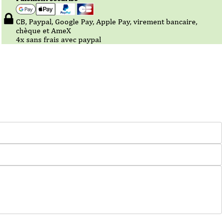
CB, Paypal, Google Pay, Apple Pay, virement bancaire,
chèque et AmeX
4x sans frais avec paypal