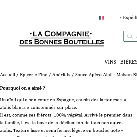
Expédi
FRANÇAIS
▼
Recherc
de
produits
VINS
BIÈRE
Accueil
/
Epicerie Fine
/
Apéritifs
/ Sauce Apéro Aioli - Maison 
Pourquoi on a aimé ?
Un aïoli qui a son cœur en Espagne, cousin des lactonesas, «
aïolis blancs » consommés sur place.
Il est, comme ses frérots, 100% végétal. Arrivé le premier dans
la famille, il est la base de la déclinaison de tous nos autres
aïolis. Texture lisse et semi ferme, légère en bouche, note «