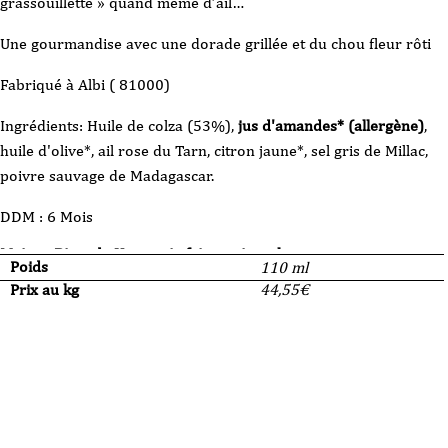
grassouillette » quand même d’ail…
Une gourmandise avec une dorade grillée et du chou fleur rôti
Fabriqué à Albi ( 81000)
Ingrédients: Huile de colza (53%),
jus d'amandes* (allergène)
,
huile d'olive*, ail rose du Tarn, citron jaune*, sel gris de Millac,
poivre sauvage de Madagascar.
DDM : 6 Mois
Maison Bigand : Un savoir-faire artisanal
Poids
110 ml
Prix au kg
44,55
€
Une conserverie pas comme les autres
Située au cœur d'
Albi
, la
Maison Bigand
est une conserverie
artisanale distinguée qui met en avant le goût authentique et la
qualité.
L'empreinte Bigand : Une fabrication soignée