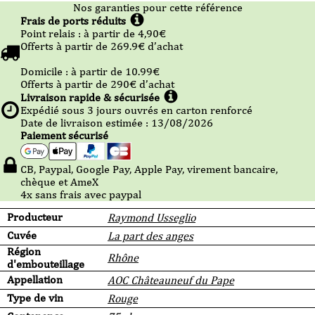
Nos garanties pour cette référence
Frais de ports réduits
Point relais :
à partir de 4,90
€
Offerts à partir de
269.9
€ d’achat
Domicile :
à partir de 10.99
€
Offerts à partir de
290
€ d’achat
Livraison rapide & sécurisée
Expédié sous
3
jours ouvrés en carton renforcé
Date de livraison estimée : 13/08/2026
Paiement sécurisé
CB, Paypal, Google Pay, Apple Pay, virement bancaire,
chèque et AmeX
4x sans frais avec paypal
Producteur
Raymond Usseglio
Cuvée
La part des anges
Région
Rhône
d'embouteillage
Appellation
AOC Châteauneuf du Pape
Type de vin
Rouge