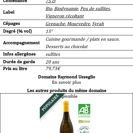
Contenance
75 cl
Bio
,
Biodynamie
,
Peu de sulfites
,
Label
Vigneron récoltant
Cépages
Grenache
,
Mourvedre
,
Syrah
Degré (% vol)
15°
Cuisine gourmande / plats en sauce,
Accompagnement
Desserts au chocolat
Infos allergènes
sulfites
Durée de garde
20 ans
Prix au litre
79,73
€
Domaine Raymond Usseglio
En savoir plus
Les autres produits du même domaine
Disponible
POPULAIRE