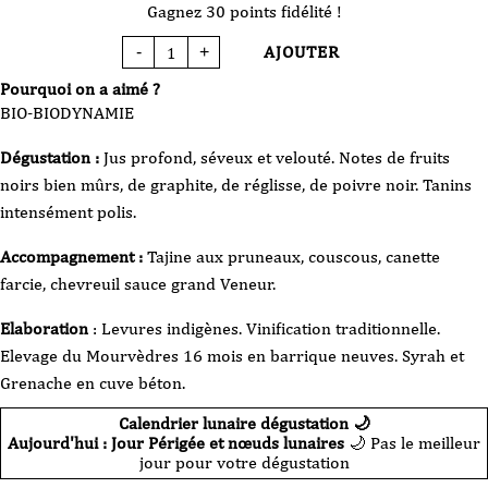
Gagnez 30 points fidélité !
AJOUTER
-
+
quantité
de
Vin
Pourquoi on a aimé ?
Rouge
-
BIO-BIODYNAMIE
Raymond
Usseglio
-
Dégustation :
Jus profond, séveux et velouté. Notes de fruits
Châteauneuf
Du
noirs bien mûrs, de graphite, de réglisse, de poivre noir. Tanins
Pape
-
La
intensément polis.
Part
des
Anges-
Accompagnement :
Tajine aux pruneaux, couscous, canette
2023-
75
farcie, chevreuil sauce grand Veneur.
cl
Elaboration
: Levures indigènes. Vinification traditionnelle.
Elevage du Mourvèdres 16 mois en barrique neuves. Syrah et
Grenache en cuve béton.
Calendrier lunaire dégustation 🌙
Aujourd'hui : Jour Périgée et nœuds lunaires
🌙 Pas le meilleur
jour pour votre dégustation