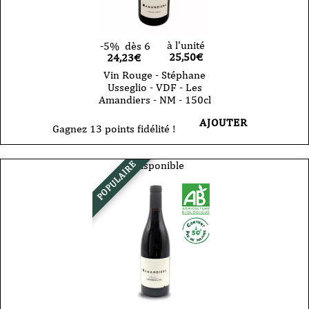
à l'unité
-5%
dès 6
25,50
€
24,23€
Vin Rouge - Stéphane
Usseglio - VDF - Les
Amandiers - NM - 150cl
AJOUTER
Gagnez 13 points fidélité !
Indisponible
POPULAIRE