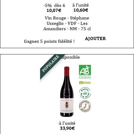
à l'unité
-5%
dès 6
10,60
€
10,07€
Vin Rouge - Stéphane
Usseglio - VDF - Les
Amandiers - NM - 75 cl
AJOUTER
Gagnez 5 points fidélité !
Indisponible
POPULAIRE
à l'unité
33,90
€