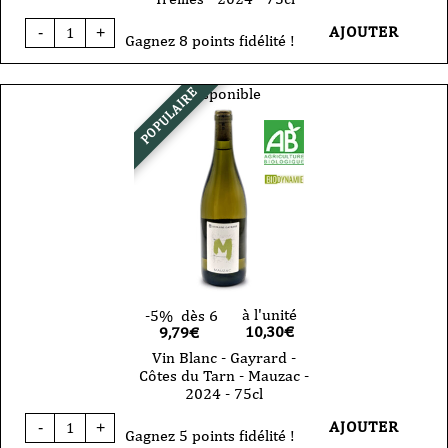
quantité
AJOUTER
-
+
de
Gagnez 8 points fidélité !
Vin
Rouge
-
Disponible
POPULAIRE
Domaine
Gayrard
-
Gaillac
-
Les
Treilles
-
2024
-
75cl
à l'unité
-5%
dès 6
10,30
€
9,79€
Vin Blanc - Gayrard -
Côtes du Tarn - Mauzac -
2024 - 75cl
quantité
AJOUTER
-
+
de
Gagnez 5 points fidélité !