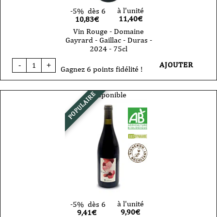
à l'unité
-5%
dès 6
11,40
€
10,83€
Vin Rouge - Domaine
Gayrard - Gaillac - Duras -
2024 - 75cl
quantité
AJOUTER
-
+
de
Gagnez 6 points fidélité !
Vin
Rouge
-
Disponible
POPULAIRE
Domaine
Gayrard
-
Gaillac
-
Duras
-
2024
-
75cl
à l'unité
-5%
dès 6
9,90
€
9,41€