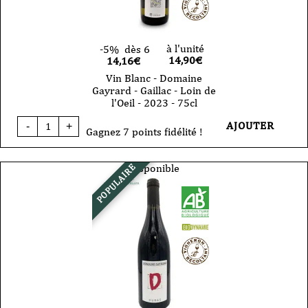
à l'unité
-5%
dès 6
14,90
€
14,16€
Vin Blanc - Domaine
Gayrard - Gaillac - Loin de
l'Oeil - 2023 - 75cl
quantité
AJOUTER
-
+
de
Gagnez 7 points fidélité !
Vin
Blanc
-
Disponible
POPULAIRE
Domaine
Gayrard
-
Gaillac
-
Loin
de
l'Oeil
-
2023
-
75cl