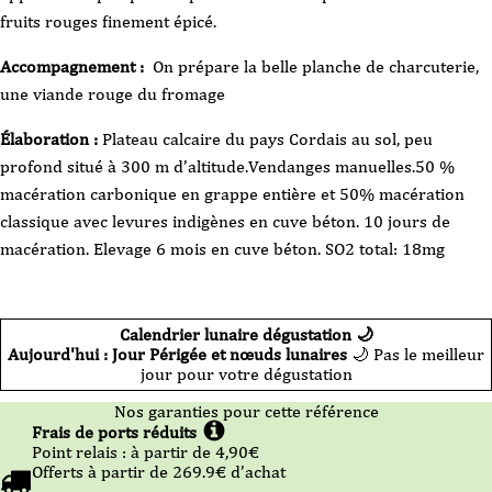
-
fruits rouges finement épicé.
Cotes
du
Tarn
-
Accompagnement :
On prépare la belle planche de charcuterie,
2022
-
une viande rouge du fromage
75cl
Élaboration :
Plateau calcaire du pays Cordais au sol, peu
profond situé à 300 m d’altitude.Vendanges manuelles.50 %
macération carbonique en grappe entière et 50% macération
classique avec levures indigènes en cuve béton. 10 jours de
macération. Elevage 6 mois en cuve béton. SO2 total: 18mg
Calendrier lunaire dégustation 🌙
Aujourd'hui : Jour Périgée et nœuds lunaires
🌙 Pas le meilleur
jour pour votre dégustation
Nos garanties pour cette référence
Frais de ports réduits
Point relais :
à partir de 4,90
€
Offerts à partir de
269.9
€ d’achat