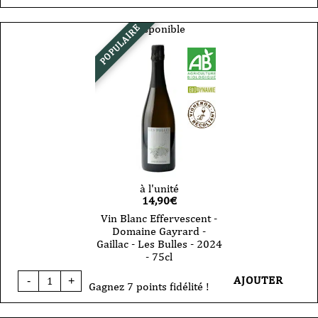
Vin
Blanc
-
Disponible
POPULAIRE
Gayrard
-
Côtes
du
Tarn
-
Mauzac
-
2024
-
75cl
à l'unité
14,90
€
Vin Blanc Effervescent -
Domaine Gayrard -
Gaillac - Les Bulles - 2024
- 75cl
quantité
AJOUTER
-
+
de
Gagnez 7 points fidélité !
Vin
Blanc