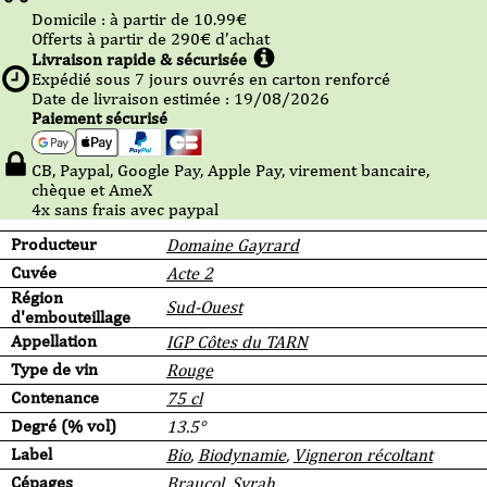
Domicile :
à partir de 10.99
€
Offerts à partir de
290
€ d’achat
Livraison rapide & sécurisée
Expédié sous
7
jours ouvrés en carton renforcé
Date de livraison estimée : 19/08/2026
Paiement sécurisé
CB, Paypal, Google Pay, Apple Pay, virement bancaire,
chèque et AmeX
4x sans frais avec paypal
Producteur
Domaine Gayrard
Cuvée
Acte 2
Région
Sud-Ouest
d'embouteillage
Appellation
IGP Côtes du TARN
Type de vin
Rouge
Contenance
75 cl
Degré (% vol)
13.5°
Label
Bio
,
Biodynamie
,
Vigneron récoltant
Cépages
Braucol
,
Syrah