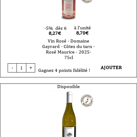
BiB
-
5L
à l'unité
-5%
dès 6
8,70
€
8,27€
Vin Rosé - Domaine
Gayrard - Côtes du tarn -
Rosé Maurice - 2025-
75cl
quantité
AJOUTER
-
+
de
Gagnez 4 points fidélité !
Vin
Rosé
-
Disponible
Domaine
Gayrard
-
Côtes
du
tarn
-
Rosé
Maurice
-