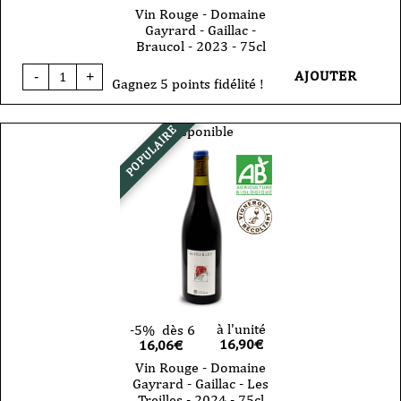
Vin Rouge - Domaine
Gayrard - Gaillac -
Braucol - 2023 - 75cl
quantité
AJOUTER
-
+
de
Gagnez 5 points fidélité !
Vin
Rouge
-
Disponible
POPULAIRE
Domaine
Gayrard
-
Gaillac
-
Braucol
-
2023
-
75cl
à l'unité
-5%
dès 6
16,90
€
16,06€
Vin Rouge - Domaine
Gayrard - Gaillac - Les
Treilles - 2024 - 75cl