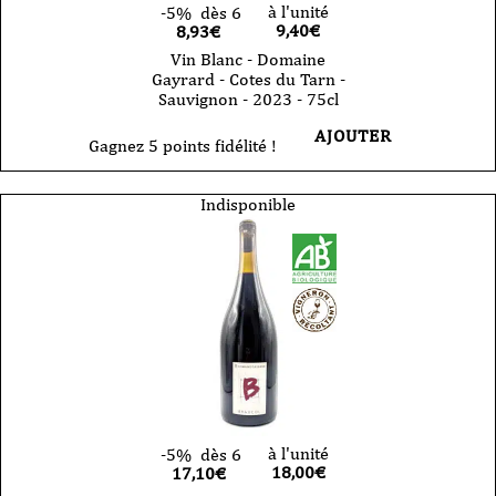
à l'unité
-5%
dès 6
9,40
€
8,93€
Vin Blanc - Domaine
Gayrard - Cotes du Tarn -
Sauvignon - 2023 - 75cl
AJOUTER
Gagnez 5 points fidélité !
Indisponible
à l'unité
-5%
dès 6
18,00
€
17,10€