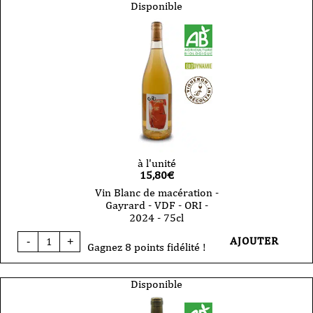
Effervescent
Disponible
-
Domaine
Gayrard
-
Gaillac
-
Les
Bulles
-
2024
-
75cl
à l'unité
15,80
€
Vin Blanc de macération -
Gayrard - VDF - ORI -
2024 - 75cl
quantité
AJOUTER
-
+
de
Gagnez 8 points fidélité !
Vin
Blanc
de
Disponible
macération
-