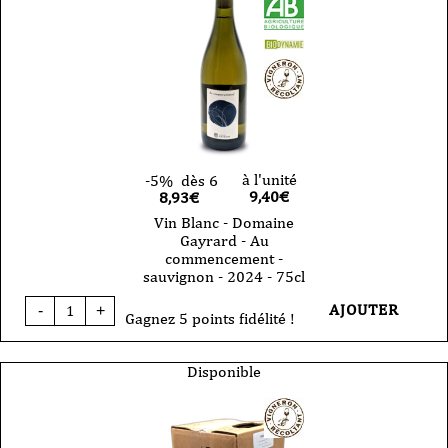
Gayrard
-
VDF
-
ORI
-
2024
-
75cl
à l'unité
-5%
dès 6
9,40
€
8,93€
Vin Blanc - Domaine
Gayrard - Au
commencement -
sauvignon - 2024 - 75cl
quantité
AJOUTER
-
+
de
Gagnez 5 points fidélité !
Vin
Blanc
-
Disponible
Domaine
Gayrard
-
Au
commencement