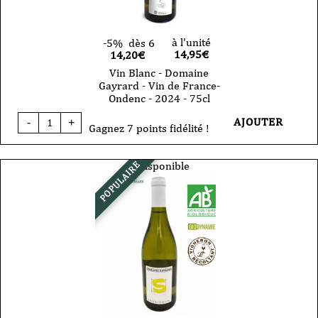
2025-
75cl
à l'unité
-5%
dès 6
14,95
€
14,20€
Vin Blanc - Domaine
Gayrard - Vin de France-
Ondenc - 2024 - 75cl
quantité
AJOUTER
-
+
de
Gagnez 7 points fidélité !
Vin
Blanc
-
Indisponible
POPULAIRE
Domaine
Gayrard
-
Vin
de
France-
Ondenc
-
2024
-
75cl