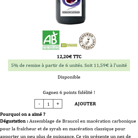
12,20
€
TTC
5% de remise à partir de 6 unités. Soit
11,59
€
à l'unité
Disponible
Gagnez 6 points fidélité !
AJOUTER
-
+
quantité
de
Vin
Pourquoi on a aimé ?
Rouge
-
Dégustation :
Assemblage de Braucol en macération carbonique
Domaine
Gayrard
pour la fraîcheur et de syrah en macération classique pour
-
Acte
apporter un peu plus de puissance. Ce vin présente un nez de
2