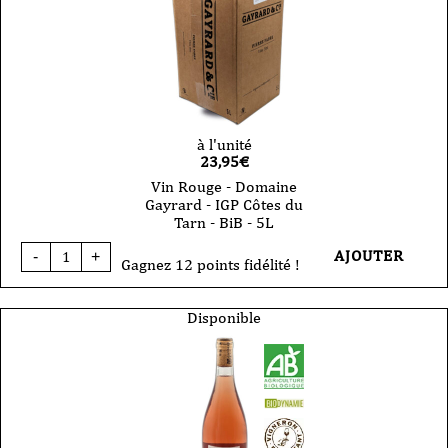
-
sauvignon
-
2024
-
75cl
à l'unité
23,95
€
Vin Rouge - Domaine
Gayrard - IGP Côtes du
Tarn - BiB - 5L
quantité
AJOUTER
-
+
de
Gagnez 12 points fidélité !
Vin
Rouge
-
Disponible
Domaine
Gayrard
-
IGP
Côtes
du
Tarn
-