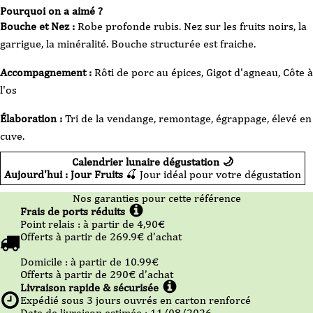
Pourquoi on a aimé ?
Bouche et Nez :
Robe profonde rubis. Nez sur les fruits noirs, la
garrigue, la minéralité. Bouche structurée est fraiche.
Accompagnement :
Rôti de porc au épices, Gigot d'agneau, Côte à
l'os
Élaboration :
Tri de la vendange, remontage, égrappage, élevé en
cuve.
Calendrier lunaire dégustation 🌙
Aujourd'hui : Jour Fruits
🍒 Jour idéal pour votre dégustation
Nos garanties pour cette référence
Frais de ports réduits
Point relais :
à partir de 4,90
€
Offerts à partir de
269.9
€ d’achat
Domicile :
à partir de 10.99
€
Offerts à partir de
290
€ d’achat
Livraison rapide & sécurisée
Expédié sous
3
jours ouvrés en carton renforcé
Date de livraison estimée : 11/08/2026