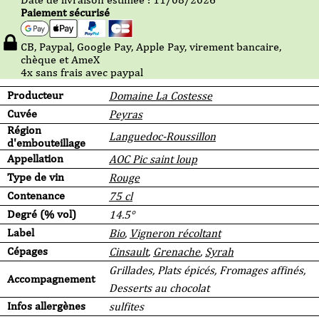
Paiement sécurisé
CB, Paypal, Google Pay, Apple Pay, virement bancaire,
chèque et AmeX
4x sans frais avec paypal
Producteur
Domaine La Costesse
Cuvée
Peyras
Région
Languedoc-Roussillon
d'embouteillage
Appellation
AOC Pic saint loup
Type de vin
Rouge
Contenance
75 cl
Degré (% vol)
14.5°
Label
Bio
,
Vigneron récoltant
Cépages
Cinsault
,
Grenache
,
Syrah
Grillades, Plats épicés, Fromages affinés,
Accompagnement
Desserts au chocolat
Infos allergènes
sulfites