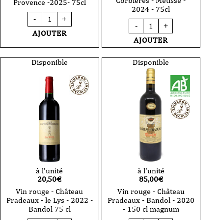
Corbières - Métisse -
Provence -2025- 75cl
2024 - 75cl
quantité
-
+
quantité
de
-
+
de
Vin
AJOUTER
Vin
Rosé-
AJOUTER
rosé
Mas
-
de
Domaine
Disponible
Disponible
Cadenet
Maxime
-
Magnon
Nuit
-
blanche
Corbières
en
-
Provence
Métisse
-2025-
-
75cl
2024
-
75cl
à l'unité
à l'unité
20,50
€
85,00
€
Vin rouge - Château
Vin rouge - Château
Pradeaux - le Lys - 2022 -
Pradeaux - Bandol - 2020
Bandol 75 cl
- 150 cl magnum