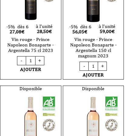
à l'unité
à l'unité
-5%
dès 6
-5%
dès 6
28,50
€
59,00
€
27,08€
56,05€
Vin rouge - Prince
Vin rouge - Prince
Napoleon Bonaparte -
Napoleon Bonaparte -
Argentella 75 cl 2023
Argentella 150 cl
magnum 2023
quantité
-
+
de
quantité
-
+
Vin
de
AJOUTER
rouge
Vin
AJOUTER
-
rouge
Prince
-
Napoleon
Prince
Disponible
Disponible
Bonaparte
Napoleon
-
Bonaparte
Argentella
-
75
Argentella
cl
150
2023
cl
magnum
2023