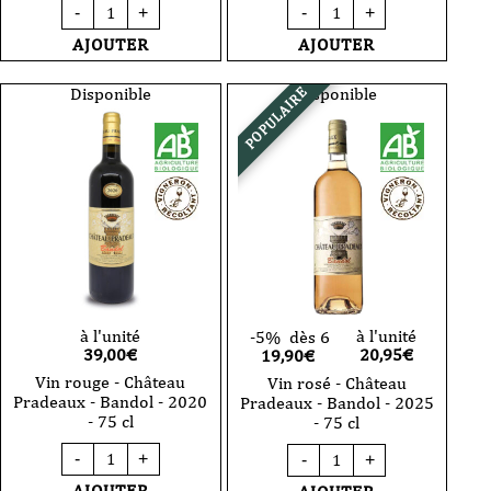
quantité
quantité
-
+
-
+
de
de
Vin
Vin
AJOUTER
AJOUTER
rouge
rouge
-
-
Château
Château
Disponible
Disponible
POPULAIRE
Pradeaux
Pradeaux
-
-
le
Bandol
Lys
-
-
2020
2022
-
-
150
Bandol
cl
75
magnum
cl
à l'unité
à l'unité
-5%
dès 6
39,00
€
20,95
€
19,90€
Vin rouge - Château
Vin rosé - Château
Pradeaux - Bandol - 2020
Pradeaux - Bandol - 2025
- 75 cl
- 75 cl
quantité
quantité
-
+
-
+
de
de
Vin
Vin
AJOUTER