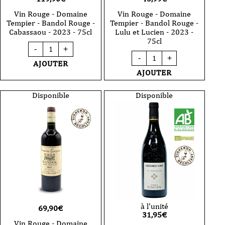
Vin Rouge - Domaine
Vin Rouge - Domaine
Tempier - Bandol Rouge -
Tempier - Bandol Rouge -
Cabassaou - 2023 - 75cl
Lulu et Lucien - 2023 -
75cl
quantité
-
+
de
quantité
-
+
Vin
de
AJOUTER
Rouge
Vin
AJOUTER
-
Rouge
Domaine
-
Tempier
Domaine
Disponible
Disponible
-
Tempier
Bandol
-
Rouge
Bandol
-
Rouge
Cabassaou
-
-
Lulu
2023
et
-
Lucien
75cl
-
2023
-
75cl
à l'unité
69,90
€
31,95
€
Vin Rouge - Domaine