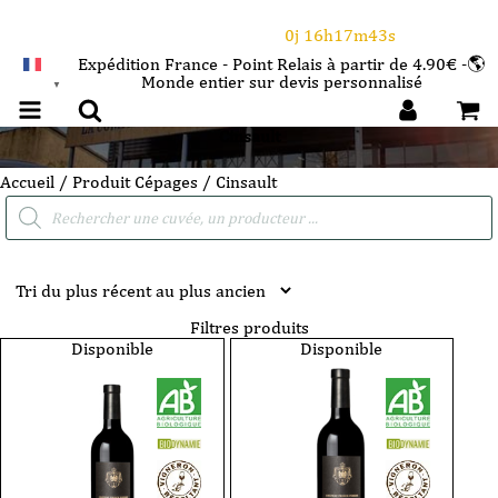
⌛Ce Week-end : 10€ de remise dès 150€ d'achat
avec le code CANICULE
0j 16h17m43s
Expédition France - Point Relais à partir de 4.90€ -🌎
Monde entier sur devis personnalisé
FRANÇAIS
▼
Cinsault
Accueil
/ Produit Cépages / Cinsault
Recherche
de
produits
Filtres produits
Disponible
Disponible