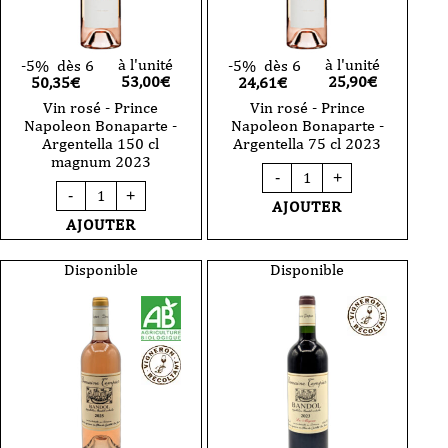
à l'unité
à l'unité
-5%
dès 6
-5%
dès 6
53,00
€
25,90
€
50,35€
24,61€
Vin rosé - Prince
Vin rosé - Prince
Napoleon Bonaparte -
Napoleon Bonaparte -
Argentella 150 cl
Argentella 75 cl 2023
magnum 2023
quantité
-
+
de
quantité
-
+
Vin
de
AJOUTER
rosé
Vin
AJOUTER
-
rosé
Prince
-
Napoleon
Prince
Disponible
Disponible
Bonaparte
Napoleon
-
Bonaparte
Argentella
-
75
Argentella
cl
150
2023
cl
magnum
2023