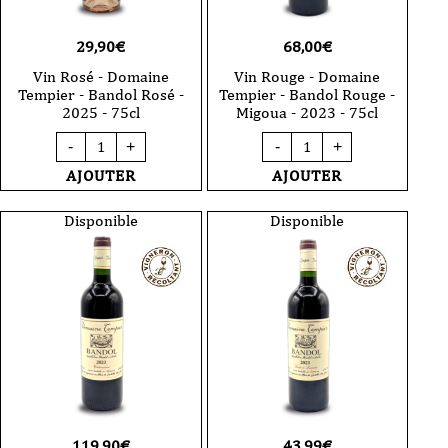
29,90
€
68,00
€
Vin Rosé - Domaine
Vin Rouge - Domaine
Tempier - Bandol Rosé -
Tempier - Bandol Rouge -
2025 - 75cl
Migoua - 2023 - 75cl
quantité
quantité
-
+
-
+
de
de
Vin
Vin
AJOUTER
AJOUTER
Rosé
Rouge
-
-
Domaine
Domaine
Disponible
Disponible
Tempier
Tempier
-
-
Bandol
Bandol
Rosé
Rouge
-
-
2025
Migoua
-
-
75cl
2023
-
75cl
119,90
€
43,99
€