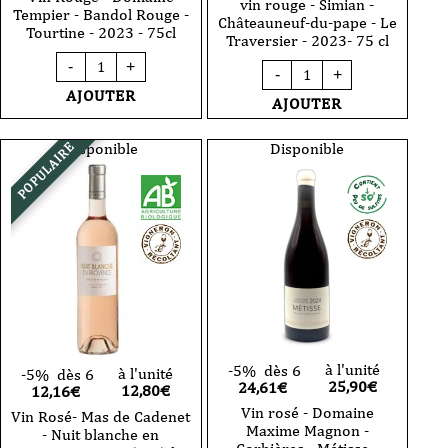
vin rouge - Simian -
Tempier - Bandol Rouge -
Châteauneuf-du-pape - Le
Tourtine - 2023 - 75cl
Traversier - 2023- 75 cl
quantité
quantité
-
+
de
-
+
de
Vin
AJOUTER
vin
AJOUTER
Rouge
rouge
-
-
Domaine
Simian
Disponible
Disponible
POPULAIRE
Tempier
-
-
Châteauneuf-
Bandol
du-
Rouge
pape
-
-
Tourtine
Le
-
Traversier
2023
-
-
2023-
75cl
75
cl
à l'unité
-5%
dès 6
à l'unité
-5%
dès 6
25,90
€
24,61€
12,80
€
12,16€
Vin rosé - Domaine
Vin Rosé- Mas de Cadenet
Maxime Magnon -
- Nuit blanche en