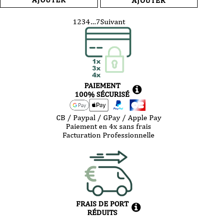
AJOUTER
rouge
rosé
-
-
Château
Château
1
2
3
4
…
7
Suivant
Pradeaux
Pradeaux
-
-
Bandol
Bandol
-
-
2020
2025
-
-
75
75
cl
cl
PAIEMENT
100% SÉCURISÉ
CB / Paypal / GPay / Apple Pay
Paiement en 4x sans frais
Facturation Professionnelle
FRAIS DE PORT
RÉDUITS