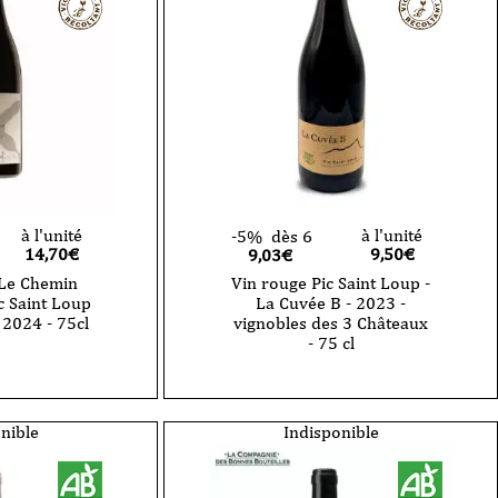
-
Pic
Saint-
Loup
-
La
Soie
-
2023
-
75cl
à l'unité
à l'unité
-5%
dès 6
14,70
€
9,50
€
9,03€
 Le Chemin
Vin rouge Pic Saint Loup -
c Saint Loup
La Cuvée B - 2023 -
- 2024 - 75cl
vignobles des 3 Châteaux
- 75 cl
quantité
de
Vin
rouge
nible
Indisponible
Pic
Saint
Loup
-