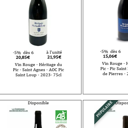
-
Saint
2021
Loup
-
-
75
2022
cl
-
75
cl
-5%
dès 6
à l'unité
-5%
dès 6
15,06€
21,95
€
20,85€
Vin Rouge - 
Vin Rouge - Héritage du
Pic - Pic Sain
Pic - Saint Agnes - AOC Pic
de Pierres - 
Saint Loup - 2023- 75cl
quantité
quantité
de
de
Vin
Vin
Rouge
Rouge
-
-
Disponible
Dispon
POPULAIRE
Héritage
Héritage
du
du
Pic
Pic
-
-
Pic
Saint
Saint
Agnes