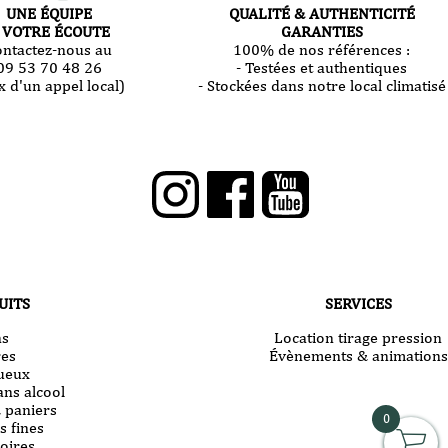
UNE ÉQUIPE
QUALITÉ & AUTHENTICITÉ
 VOTRE ÉCOUTE
GARANTIES
ontactez-nous au
100% de nos références :
09 53 70 48 26
- Testées et authentiques
x d'un appel local)
- Stockées dans notre local climatisé
UITS
SERVICES
ns
Location tirage pression
res
Évènements & animations
tueux
ans alcool
& paniers
0
s fines
oires