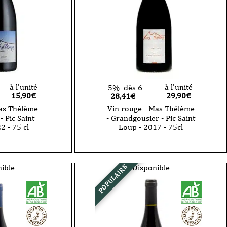
à l'unité
à l'unité
-5%
dès 6
15,90
€
29,90
€
28,41€
as Thélème-
Vin rouge - Mas Thélème
 Pic Saint
- Grandgousier - Pic Saint
2 - 75 cl
Loup - 2017 - 75cl
quantité
de
Vin
rouge
ible
Disponible
POPULAIRE
-
Mas
Thélème
-
Grandgousier
-
Pic