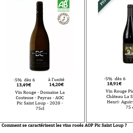
-5%
dès 6
à l'unité
-5%
dès 6
18,91€
14,20
€
13,49€
Vin Rouge Pic
Vin Rouge - Domaine La
Château La S
Costesse - Peyras - AOC
Henri- Aguir
Pic Saint Loup - 2020 -
75 
75cl
Comment se caractérisent les vins rosés AOP Pic Saint Loup ?