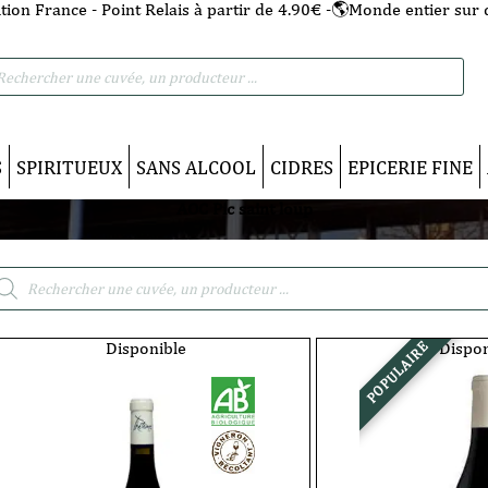
tion France - Point Relais à partir de 4.90€ -🌎Monde entier sur 
he
S
SPIRITUEUX
SANS ALCOOL
CIDRES
EPICERIE FINE
AOC Pic saint loup
cherche
duits
Disponible
Dispon
POPULAIRE