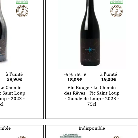
La
Cuvée
B
-
2023
-
vignobles
des
3
Châteaux
-
75
cl
à l'unité
à l'unité
-5%
dès 6
39,90
€
19,00
€
18,05€
 Le Chemin
Vin Rouge - Le Chemin
c Saint Loup
des Rêves - Pic Saint Loup
oup - 2023 -
- Gueule de Loup - 2023 -
cl
75cl
nible
Indisponible