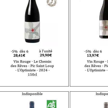
Loup
-
-
AOC
Tour
Pic
de
Saint
Pierres
Loup
-
-
2024
2023-
-
75cl
75cl
à l'unité
-5%
dès 6
-5%
dès 6
29,90
€
28,41€
13,97€
Vin Rouge - Le Chemin
Vin Rouge -
des Rêves - Pic Saint Loup
des Rêves - Pi
- L’Optimiste - 2024 -
- L’Optimiste 
150cl
quantité
de
quantité
Vin
de
Rouge
Vin
-
Rouge
Indisponible
Indispo
Le
-
Chemin
Le
des
Chemin
Rêves
des