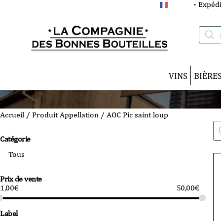
Expédi
FRANÇAIS
▼
Recherc
de
produits
VINS
BIÈRE
Accueil
/ Produit Appellation / AOC Pic saint loup
Re
de
Catégorie
pro
Prix de vente
1,00
€
50,00
€
Label