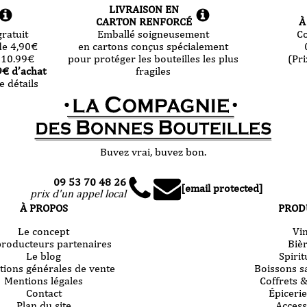
LIVRAISON EN
CARTON RENFORCÉ
À
ratuit
Emballé soigneusement
C
de 4,90
€
en cartons conçus spécialement
 10.99
€
pour protéger les bouteilles les plus
(Pri
9
€ d’achat
fragiles
e détails
Buvez vrai, buvez bon.
09 53 70 48 26
[email protected]
prix d'un appel local
À PROPOS
PROD
Le concept
Vi
producteurs partenaires
Biè
Le blog
Spiri
tions générales de vente
Boissons s
Mentions légales
Coffrets 
Contact
Épicerie
Plan du site
Access