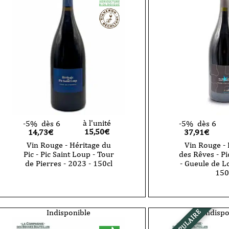
-
Rêves
Pic
-
Saint
Pic
Loup
Saint
-
Loup
L’Optimiste
-
-
L’Optimiste
2024
-
-
2024
75cl
-
150cl
à l'unité
-5%
dès 6
-5%
dès 6
15,50
€
14,73€
37,91€
Vin Rouge - Héritage du
Vin Rouge -
Pic - Pic Saint Loup - Tour
des Rêves - Pi
de Pierres - 2023 - 150cl
- Gueule de L
150
Indisponible
Indispo
POPULAIRE