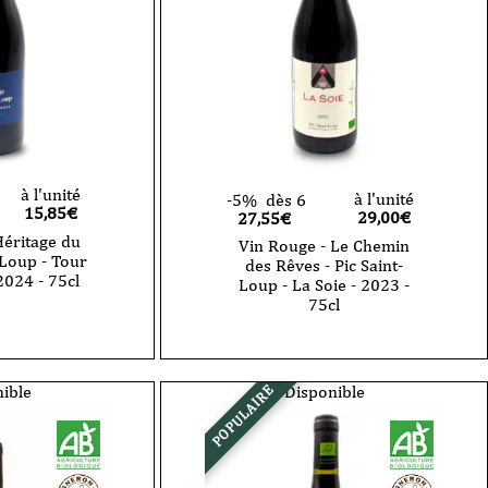
Saint
Loup
-
2017
-
75cl
à l'unité
à l'unité
-5%
dès 6
15,85
€
29,00
€
27,55€
Héritage du
Vin Rouge - Le Chemin
t Loup - Tour
des Rêves - Pic Saint-
2024 - 75cl
Loup - La Soie - 2023 -
75cl
quantité
de
Vin
Rouge
ible
Disponible
POPULAIRE
-
Le
Chemin
des
Rêves