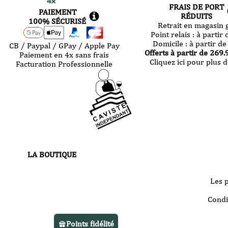
FRAIS DE PORT
PAIEMENT
RÉDUITS
100% SÉCURISÉ
Retrait en magasin g
Point relais :
à partir 
Domicile :
à partir de
CB / Paypal / GPay / Apple Pay
Offerts à partir de
269.
Paiement en 4x sans frais
Cliquez ici pour plus d
Facturation Professionnelle
LA BOUTIQUE
30 route de Castres
81000 Albi
Les 
Votre boutique vous accueille
Condi
du
mardi au samedi
de 10h à 13h
Points fidélité
et de 14h à 22h