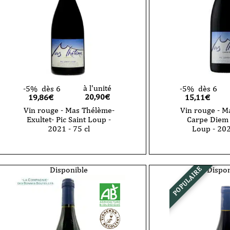
à l'unité
-5%
dès 6
-5%
dès 6
20,90
€
19,86€
15,11€
Vin rouge - Mas Thélème-
Vin rouge - M
Exultet- Pic Saint Loup -
Carpe Diem -
2021 - 75 cl
Loup - 202
quantité
quantité
de
de
Vin
Vin
rouge
rouge
Disponible
Dispon
POPULAIRE
-
-
Mas
Mas
Thélème-
Thélème-
Exultet-
Carpe
Pic
Diem
Saint
-
Loup
Pic