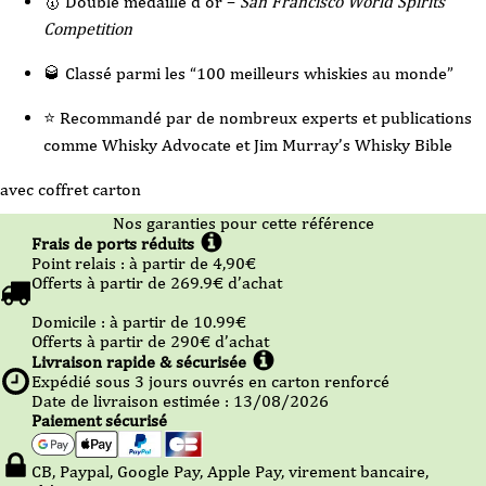
🥇 Double médaille d’or –
San Francisco World Spirits
Competition
🥃 Classé parmi les “100 meilleurs whiskies au monde”
⭐ Recommandé par de nombreux experts et publications
comme Whisky Advocate et Jim Murray’s Whisky Bible
avec coffret carton
Nos garanties pour cette référence
Frais de ports réduits
Point relais :
à partir de 4,90
€
Offerts à partir de
269.9
€ d’achat
Domicile :
à partir de 10.99
€
Offerts à partir de
290
€ d’achat
Livraison rapide & sécurisée
Expédié sous
3
jours ouvrés en carton renforcé
Date de livraison estimée : 13/08/2026
Paiement sécurisé
CB, Paypal, Google Pay, Apple Pay, virement bancaire,