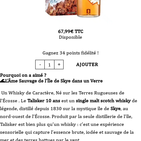
67,99
€
TTC
Disponible
Gagnez 34 points fidélité !
AJOUTER
-
+
quantité
de
Whisky
Pourquoi on a aimé ?
Talisker
10
🌊L’Âme Sauvage de l’Île de Skye dans un Verre
ans
70
cl
Un Whisky de Caractère, Né sur les Terres Rugueuses de
l’Écosse . Le
Talisker 10 ans
est un
single malt scotch whisky
de
légende, distillé depuis 1830 sur la mystique île de
Skye
, au
nord-ouest de l’Écosse. Produit par la seule distillerie de l’île,
Talisker est bien plus qu’un whisky : c’est une expérience
sensorielle qui capture l’essence brute, iodée et sauvage de la
mer et des terres battues par le vent.