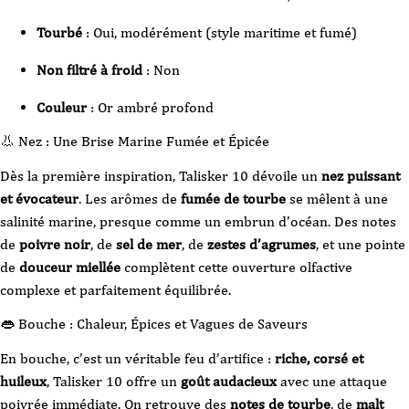
Tourbé
: Oui, modérément (style maritime et fumé)
Non filtré à froid
: Non
Couleur
: Or ambré profond
👃 Nez : Une Brise Marine Fumée et Épicée
Dès la première inspiration, Talisker 10 dévoile un
nez puissant
et évocateur
. Les arômes de
fumée de tourbe
se mêlent à une
salinité marine, presque comme un embrun d’océan. Des notes
de
poivre noir
, de
sel de mer
, de
zestes d’agrumes
, et une pointe
de
douceur miellée
complètent cette ouverture olfactive
complexe et parfaitement équilibrée.
👄 Bouche : Chaleur, Épices et Vagues de Saveurs
En bouche, c’est un véritable feu d’artifice :
riche, corsé et
huileux
, Talisker 10 offre un
goût audacieux
avec une attaque
poivrée immédiate. On retrouve des
notes de tourbe
, de
malt