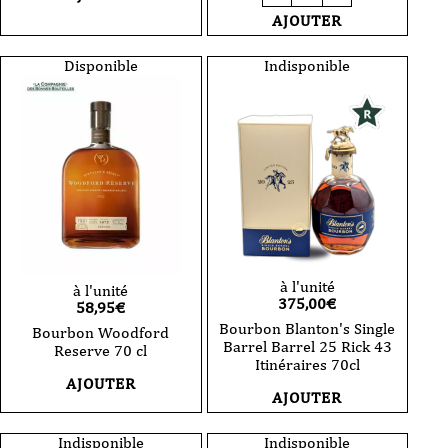
Blanton's
Bourbon
AJOUTER
Gold
Buffalo
Edition
trace-
-
Kentucky
Disponible
Indisponible
2025
Straight
-
whiskey
70
-
cl
40°
-
70
cl
à l'unité
à l'unité
375,00
€
58,95
€
Bourbon Blanton's Single
Bourbon Woodford
Barrel Barrel 25 Rick 43
Reserve 70 cl
Itinéraires 70cl
AJOUTER
AJOUTER
Indisponible
Indisponible