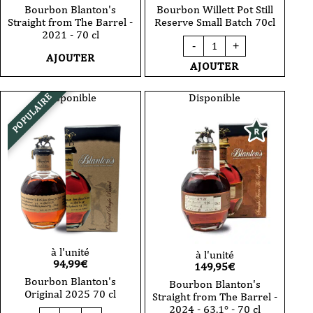
Bourbon Blanton's
Bourbon Willett Pot Still
Straight from The Barrel -
Reserve Small Batch 70cl
2021 - 70 cl
quantité
-
+
de
AJOUTER
Bourbon
AJOUTER
Willett
Pot
Still
Disponible
Disponible
POPULAIRE
Reserve
Small
Batch
70cl
à l'unité
à l'unité
94,99
€
149,95
€
Bourbon Blanton's
Bourbon Blanton's
Original 2025 70 cl
Straight from The Barrel -
2024 - 63.1° - 70 cl
quantité