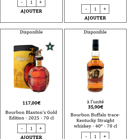
-
+
de
quantité
-
+
Bourbon
AJOUTER
de
Blanton's
Bourbon
AJOUTER
Original
Blanton's
2025
Straight
70
from
Disponible
Disponible
cl
The
Barrel
-
2024
-
63.1°
-
70
cl
à l'unité
117,00
€
35,90
€
Bourbon Blanton's Gold
Bourbon Buffalo trace-
Edition - 2025 - 70 cl
Kentucky Straight
quantité
whiskey - 40° - 70 cl
-
+
de
quantité
Bourbon
-
+
AJOUTER
de