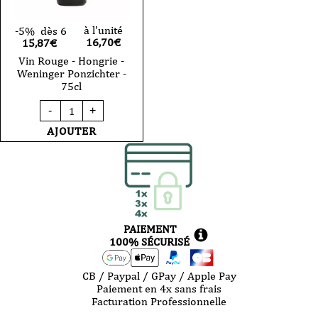
à l'unité
-5%
dès 6
16,70
€
15,87€
Vin Rouge - Hongrie -
Weninger Ponzichter -
75cl
quantité
-
+
de
Vin
AJOUTER
Rouge
-
Hongrie
-
Weninger
Ponzichter
-
75cl
PAIEMENT
100% SÉCURISÉ
CB / Paypal / GPay / Apple Pay
Paiement en 4x sans frais
Facturation Professionnelle