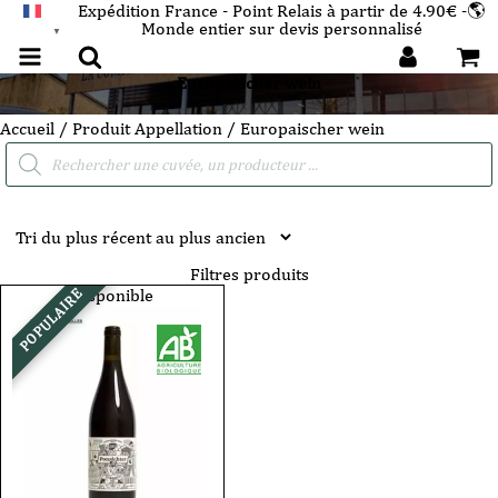
Expédition France - Point Relais à partir de 4.90€ -🌎
Monde entier sur devis personnalisé
FRANÇAIS
▼
Europaischer wein
Accueil
/ Produit Appellation / Europaischer wein
Recherche
de
produits
Filtres produits
Disponible
POPULAIRE