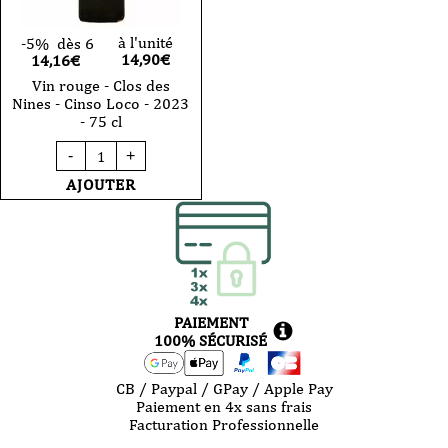
à l'unité
-5%
dès 6
14,90
€
14,16€
Vin rouge - Clos des
Nines - Cinso Loco - 2023
- 75 cl
quantité
-
+
de
Vin
AJOUTER
rouge
-
Clos
des
Nines
-
Cinso
Loco
PAIEMENT
-
2023
100% SÉCURISÉ
-
75
cl
CB / Paypal / GPay / Apple Pay
Paiement en 4x sans frais
Facturation Professionnelle