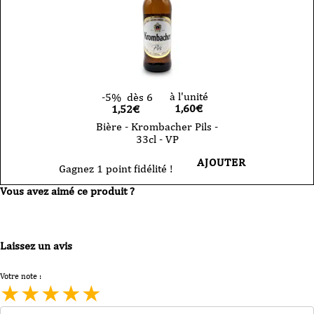
à l'unité
-5%
dès 6
1,60
€
1,52€
Bière - Krombacher Pils -
33cl - VP
AJOUTER
Gagnez 1 point fidélité !
Vous avez aimé ce produit ?
Laissez un avis
Votre note :
★
★
★
★
★