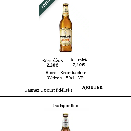
POPULAIRE
à l'unité
-5%
dès 6
2,40
€
2,28€
Bière - Krombacher
Weizen - 50cl - VP
AJOUTER
Gagnez 1 point fidélité !
Indisponible