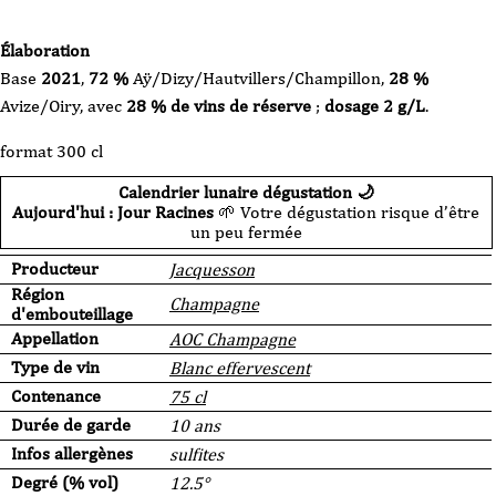
Élaboration
Base
2021
,
72 %
Aÿ/Dizy/Hautvillers/Champillon,
28 %
Avize/Oiry, avec
28 % de vins de réserve
;
dosage 2 g/L
.
format 300 cl
Calendrier lunaire dégustation 🌙
Aujourd'hui : Jour Racines
🌱 Votre dégustation risque d’être
un peu fermée
Producteur
Jacquesson
Région
Champagne
d'embouteillage
Appellation
AOC Champagne
Type de vin
Blanc effervescent
Contenance
75 cl
Durée de garde
10 ans
Infos allergènes
sulfites
Degré (% vol)
12.5°