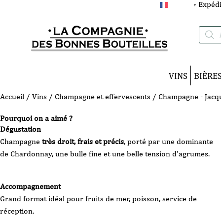
Expédi
FRANÇAIS
▼
Recherc
de
produits
VINS
BIÈRE
Accueil
/
Vins
/
Champagne et effervescents
/ Champagne - Jacqu
Pourquoi on a aimé ?
Dégustation
Champagne
très droit, frais et précis
, porté par une dominante
de Chardonnay, une bulle fine et une belle tension d’agrumes.
Accompagnement
Grand format idéal pour fruits de mer, poisson, service de
réception.