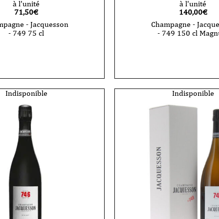
à l'unité
à l'unité
71,50
€
140,00
€
pagne - Jacquesson
Champagne - Jacqu
- 749 75 cl
- 749 150 cl Mag
quantité
de
gne
Champagne
-
son
Jacquesson
-
749
Indisponible
Indisponible
150
cl
Magnum