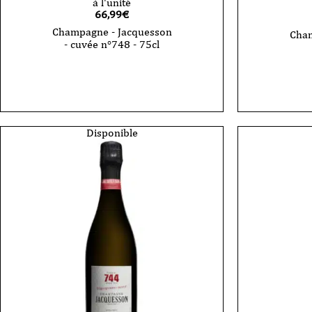
à l'unité
66,99
€
Champagne - Jacquesson
Cham
- cuvée n°748 - 75cl
quantité
de
Champa
-
Jacques
-
749
Disponible
75
cl