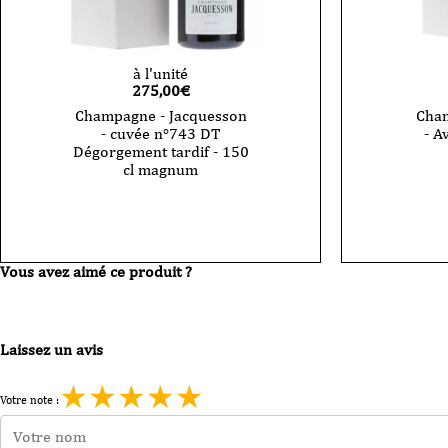
à l'unité
275,00
€
Champagne - Jacquesson
Cham
- cuvée n°743 DT
- A
Dégorgement tardif - 150
cl magnum
Vous avez aimé ce produit ?
Laissez un avis
★
★
★
★
★
Votre note :