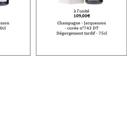
à l'unité
109,00
€
esson
Champagne - Jacquesson
0cl
- cuvée n°743 DT
Dégorgement tardif - 75cl