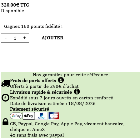
320,00
€
TTC
Disponible
Gagnez 160 points fidélité !
AJOUTER
-
+
quantité
de
Champagne
-
Jacquesson
-
749
-
300
cl
Nos garanties pour cette référence
Frais de ports offerts
Offerts à partir de
290
€ d’achat
Livraison rapide & sécurisée
Expédié sous
7
jours ouvrés en carton renforcé
Date de livraison estimée : 18/08/2026
Paiement sécurisé
CB, Paypal, Google Pay, Apple Pay, virement bancaire,
chèque et AmeX
4x sans frais avec paypal