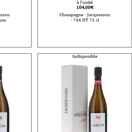
à l'unité
104,00
€
esson
Champagne - Jacquesson
num
- 744 DT 75 cl
quantité
de
Champagne
-
Jacquesson
-
744
Indisponible
DT
75
cl