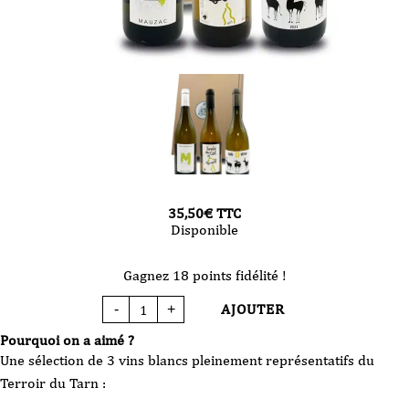
35,50
€
TTC
Disponible
Gagnez 18 points fidélité !
AJOUTER
-
+
quantité
de
coffret
Pourquoi on a aimé ?
vin
le
Une sélection de 3 vins blancs pleinement représentatifs du
meilleur
du
Terroir du Tarn :
Gaillac
blanc
-