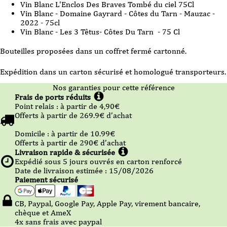
Vin Blanc L'Enclos Des Braves Tombé du ciel 75Cl
3
bouteilles
Vin Blanc - Domaine Gayrard - Côtes du Tarn - Mauzac -
2022 - 75cl
Vin Blanc - Les 3 Têtus- Côtes Du Tarn - 75 Cl
Bouteilles proposées dans un coffret fermé cartonné.
Expédition dans un carton sécurisé et homologué transporteurs.
Nos garanties pour cette référence
Frais de ports réduits
Point relais :
à partir de 4,90
€
Offerts à partir de
269.9
€ d’achat
Domicile :
à partir de 10.99
€
Offerts à partir de
290
€ d’achat
Livraison rapide & sécurisée
Expédié sous
5
jours ouvrés en carton renforcé
Date de livraison estimée : 15/08/2026
Paiement sécurisé
CB, Paypal, Google Pay, Apple Pay, virement bancaire,
chèque et AmeX
4x sans frais avec paypal