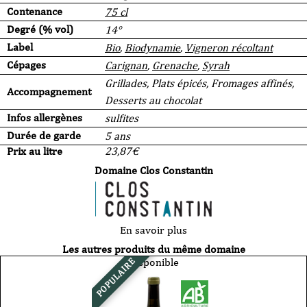
Contenance
75 cl
Degré (% vol)
14°
Label
Bio
,
Biodynamie
,
Vigneron récoltant
Cépages
Carignan
,
Grenache
,
Syrah
Grillades, Plats épicés, Fromages affinés,
Accompagnement
Desserts au chocolat
Infos allergènes
sulfites
Durée de garde
5 ans
Prix au litre
23,87
€
Domaine Clos Constantin
En savoir plus
Les autres produits du même domaine
Disponible
POPULAIRE