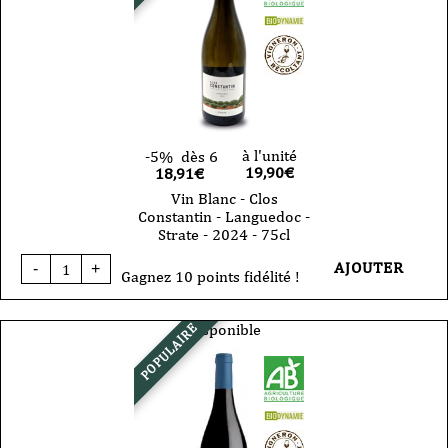
à l'unité
-5%
dès 6
19,90
€
18,91€
Vin Blanc - Clos
Constantin - Languedoc -
Strate - 2024 - 75cl
quantité
AJOUTER
-
+
de
Gagnez 10 points fidélité !
Vin
Blanc
-
Disponible
POPULAIRE
Clos
Constantin
-
Languedoc
-
Strate
-