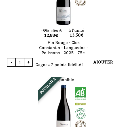
2024
-
75cl
à l'unité
-5%
dès 6
13,50
€
12,83€
Vin Rouge - Clos
Constantin - Languedoc -
Polissons - 2025 - 75cl
quantité
AJOUTER
-
+
de
Gagnez 7 points fidélité !
Vin
Rouge
-
Disponible
POPULAIRE
Clos
Constantin
-
Languedoc
-
Polissons
-
2025
-
75cl