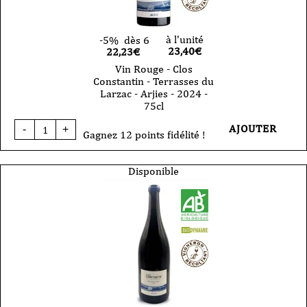
à l'unité
-5%
dès 6
23,40
€
22,23€
Vin Rouge - Clos
Constantin - Terrasses du
Larzac - Arjies - 2024 -
75cl
quantité
AJOUTER
-
+
de
Gagnez 12 points fidélité !
Vin
Rouge
-
Disponible
Clos
Constantin
-
Terrasses
du
Larzac
-
Arjies
-
2024
-
75cl