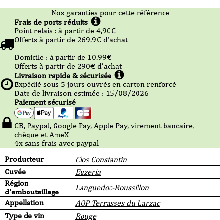
Nos garanties pour cette référence
Frais de ports réduits
Point relais :
à partir de 4,90
€
Offerts à partir de
269.9
€ d’achat
Domicile :
à partir de 10.99
€
Offerts à partir de
290
€ d’achat
Livraison rapide & sécurisée
Expédié sous
5
jours ouvrés en carton renforcé
Date de livraison estimée : 15/08/2026
Paiement sécurisé
CB, Paypal, Google Pay, Apple Pay, virement bancaire,
chèque et AmeX
4x sans frais avec paypal
Producteur
Clos Constantin
Cuvée
Euzeria
Région
Languedoc-Roussillon
d'embouteillage
Appellation
AOP Terrasses du Larzac
Type de vin
Rouge