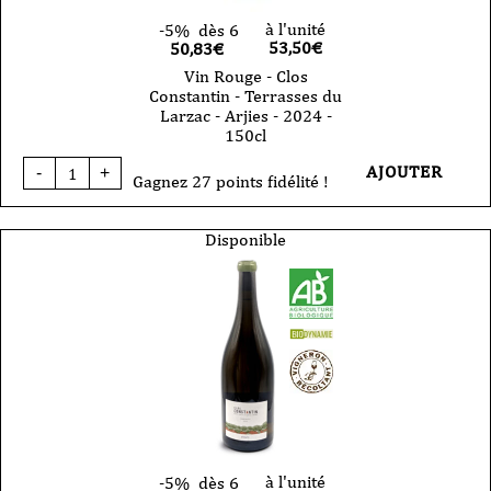
à l'unité
-5%
dès 6
53,50
€
50,83€
Vin Rouge - Clos
Constantin - Terrasses du
Larzac - Arjies - 2024 -
150cl
quantité
AJOUTER
-
+
de
Gagnez 27 points fidélité !
Vin
Rouge
-
Disponible
Clos
Constantin
-
Terrasses
du
Larzac
-
Arjies
-
2024
-
150cl
à l'unité
-5%
dès 6