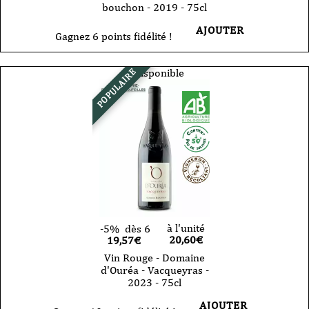
bouchon - 2019 - 75cl
AJOUTER
Gagnez 6 points fidélité !
Indisponible
POPULAIRE
à l'unité
-5%
dès 6
20,60
€
19,57€
Vin Rouge - Domaine
d'Ouréa - Vacqueyras -
2023 - 75cl
AJOUTER