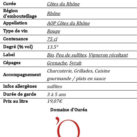
Cuvée
Côtes du Rhône
Région
Rhône
d'embouteillage
Appellation
AOP Côtes du Rhône
Type de vin
Rouge
Contenance
75 cl
Degré (% vol)
13.5°
Label
Bio
,
Peu de sulfites
,
Vigneron récoltant
Cépages
Grenache
,
Syrah
Charcuterie, Grillades, Cuisine
Accompagnement
gourmande / plats en sauce
Infos allergènes
sulfites
Durée de garde
3 à 5 ans
Prix au litre
19,07
€
Domaine d'Ouréa