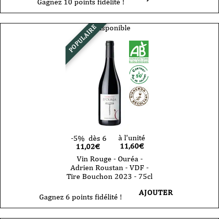
Gagnez 10 points fidélité !
Indisponible
POPULAIRE
à l'unité
-5%
dès 6
11,60
€
11,02€
Vin Rouge - Ouréa -
Adrien Roustan - VDF -
Tire Bouchon 2023 - 75cl
AJOUTER
Gagnez 6 points fidélité !