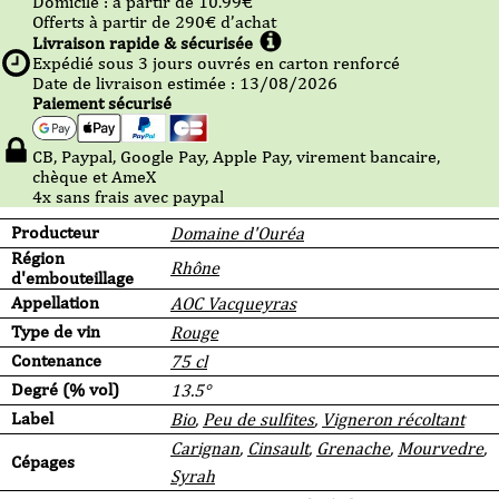
Domicile :
à partir de 10.99
€
Offerts à partir de
290
€ d’achat
Livraison rapide & sécurisée
Expédié sous
3
jours ouvrés en carton renforcé
Date de livraison estimée : 13/08/2026
Paiement sécurisé
CB, Paypal, Google Pay, Apple Pay, virement bancaire,
chèque et AmeX
4x sans frais avec paypal
Producteur
Domaine d'Ouréa
Région
Rhône
d'embouteillage
Appellation
AOC Vacqueyras
Type de vin
Rouge
Contenance
75 cl
Degré (% vol)
13.5°
Label
Bio
,
Peu de sulfites
,
Vigneron récoltant
Carignan
,
Cinsault
,
Grenache
,
Mourvedre
,
Cépages
Syrah