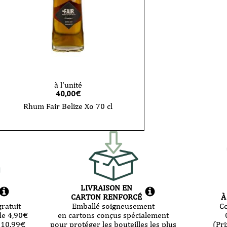
à l'unité
40,00
€
Rhum Fair Belize Xo 70 cl
LIVRAISON EN
CARTON RENFORCÉ
À
ratuit
Emballé soigneusement
C
de 4,90
€
en cartons conçus spécialement
 10.99
€
pour protéger les bouteilles les plus
(Pri