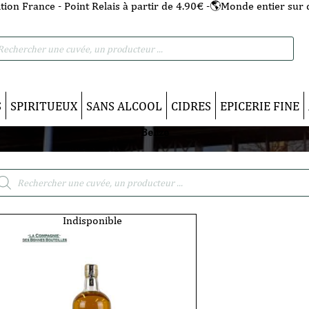
tion France - Point Relais à partir de 4.90€ -🌎Monde entier sur 
he
S
SPIRITUEUX
SANS ALCOOL
CIDRES
EPICERIE FINE
Belize
cherche
duits
Indisponible