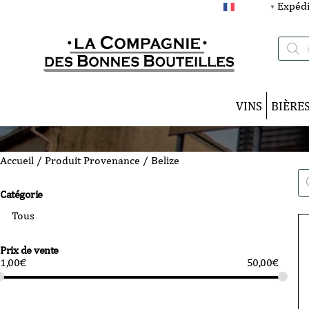
Expédi
FRANÇAIS
▼
Recherc
de
produits
VINS
BIÈRE
Accueil
/ Produit Provenance / Belize
Re
de
Catégorie
pro
Prix de vente
1,00
€
50,00
€