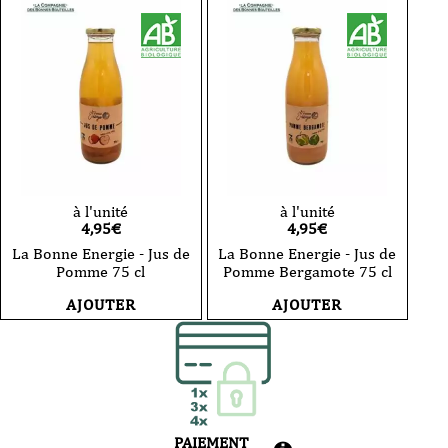
Jus
Jus
de
de
Pomme
Pomme
Curcuma
Gingembre
75
75
cl
cl
à l'unité
à l'unité
4,95
€
4,95
€
La Bonne Energie - Jus de
La Bonne Energie - Jus de
Pomme 75 cl
Pomme Bergamote 75 cl
AJOUTER
AJOUTER
PAIEMENT