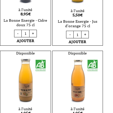
à l'unité
à l'unité
8,95
€
5,50
€
La Bonne Energie - Cidre
La Bonne Energie - Jus
doux 75 cl
d'orange 75 cl
quantité
quantité
-
+
-
+
de
de
La
La
AJOUTER
AJOUTER
Bonne
Bonne
Energie
Energie
-
-
Disponible
Disponible
Cidre
Jus
doux
d'orange
75
75
cl
cl
à l'unité
à l'unité