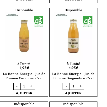
Bonne
Bonne
Energie
Energie
-
-
Disponible
Disponible
Jus
élixir
de
de
Pomme
Gingembre
Betterave
25
75
cl
cl
à l'unité
à l'unité
4,95
€
4,95
€
La Bonne Energie - Jus de
La Bonne Energie - Jus de
Pomme Curcuma 75 cl
Pomme Gingembre 75 cl
quantité
quantité
-
+
-
+
de
de
La
La
AJOUTER
AJOUTER
Bonne
Bonne
Energie
Energie
-
-
Indisponible
Indisponible