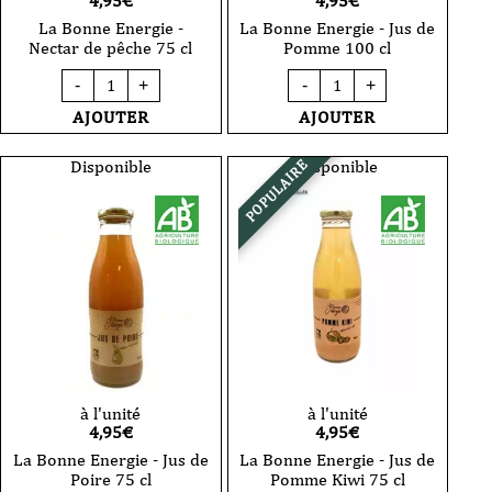
4,95
€
4,95
€
La Bonne Energie -
La Bonne Energie - Jus de
Nectar de pêche 75 cl
Pomme 100 cl
quantité
quantité
-
+
-
+
de
de
La
La
AJOUTER
AJOUTER
Bonne
Bonne
Energie
Energie
-
-
Disponible
Disponible
POPULAIRE
Nectar
Jus
de
de
pêche
Pomme
75
100
cl
cl
à l'unité
à l'unité
4,95
€
4,95
€
La Bonne Energie - Jus de
La Bonne Energie - Jus de
Poire 75 cl
Pomme Kiwi 75 cl