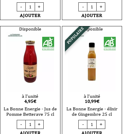
quantité
quantité
-
+
-
+
de
de
La
La
AJOUTER
AJOUTER
Bonne
Bonne
Energie
Energie
-
-
Disponible
Disponible
POPULAIRE
Jus
Jus
de
de
Poire
Pomme
75
Kiwi
cl
75
cl
à l'unité
à l'unité
4,95
€
10,99
€
La Bonne Energie - Jus de
La Bonne Energie - élixir
Pomme Betterave 75 cl
de Gingembre 25 cl
quantité
quantité
-
+
-
+
de
de
La
La
AJOUTER
AJOUTER