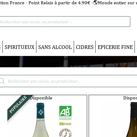
tion France - Point Relais à partir de 4.90€ -🌎Monde entier sur 
he
S
SPIRITUEUX
SANS ALCOOL
CIDRES
EPICERIE FINE
IGP Méditerranée
cherche
duits
Disponible
Dispon
POPULAIRE