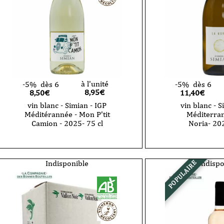
à l'unité
-5%
dès 6
-5%
dès 6
8,95
€
8,50€
11,40€
vin blanc - Simian - IGP
vin blanc - S
Méditérannée - Mon P'tit
Méditerran
Camion - 2025- 75 cl
Noria- 202
quantité
quantité
de
de
vin
vin
blanc
blanc
Indisponible
Indispo
POPULAIRE
-
-
Simian
Simian
-
-
IGP
IGP
Méditérannée
Méditerran
-
-
Mon
La