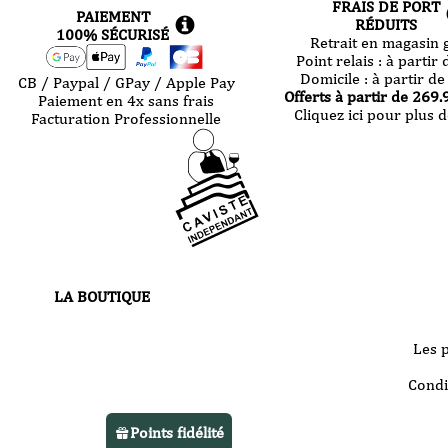
FRAIS DE PORT
PAIEMENT
RÉDUITS
100% SÉCURISÉ
Retrait en magasin g
Point relais :
à partir 
Domicile :
à partir de
CB / Paypal / GPay / Apple Pay
Offerts à partir de
269.
Paiement en 4x sans frais
Cliquez ici pour plus d
Facturation Professionnelle
LA BOUTIQUE
30 route de Castres
81000 Albi
Les 
Votre boutique vous accueille
Condi
du
mardi au samedi
de 10h à 13h
Points fidélité
et de 14h à 22h