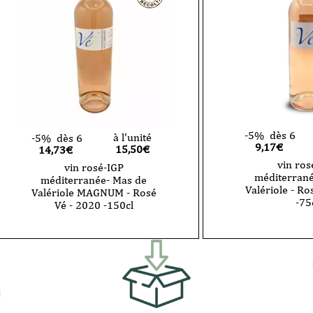
-5%
dès 6
à l'unité
-5%
dès 6
9,17€
15,50
€
14,73€
vin ros
vin rosé-IGP
méditerrané
méditerranée- Mas de
Valériole - Ro
Valériole MAGNUM - Rosé
-75
Vé - 2020 -150cl