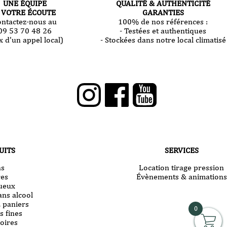
UNE ÉQUIPE
QUALITÉ & AUTHENTICITÉ
 VOTRE ÉCOUTE
GARANTIES
ontactez-nous au
100% de nos références :
09 53 70 48 26
- Testées et authentiques
x d'un appel local)
- Stockées dans notre local climatisé
UITS
SERVICES
ns
Location tirage pression
res
Évènements & animations
tueux
ans alcool
& paniers
0
s fines
oires