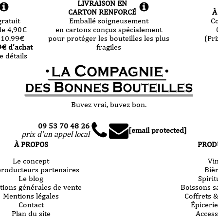
LIVRAISON EN
CARTON RENFORCÉ
À
ratuit
Emballé soigneusement
C
de 4,90
€
en cartons conçus spécialement
 10.99
€
pour protéger les bouteilles les plus
(Pri
9
€ d’achat
fragiles
e détails
Buvez vrai, buvez bon.
09 53 70 48 26
[email protected]
prix d'un appel local
À PROPOS
PROD
Le concept
Vi
producteurs partenaires
Biè
Le blog
Spiri
tions générales de vente
Boissons s
Mentions légales
Coffrets 
Contact
Épicerie
Plan du site
Access