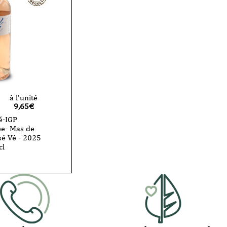
à l'unité
9,65
€
é-IGP
e- Mas de
sé Vé - 2025
cl