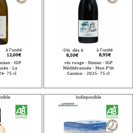
à l'unité
à l'unité
-5%
dès 6
12,00
€
8,95
€
8,50€
imian - IGP
vin rouge - Simian - IGP
née - La
Méditérannée - Mon P'tit
4- 75 cl
Camion - 2025- 75 cl
quantité
de
vin
rouge
nible
Indisponible
-
Simian
-
IGP
née
Méditérannée
-
Mon