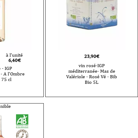
P'tit
Camion
-
2025-
75
cl
à l'unité
23,90
€
6,40
€
vin rosé-IGP
 - IGP
méditerranée- Mas de
- A l'Ombre
Valériole - Rosé Vé - Bib
 75 cl
Bio 5L
nible