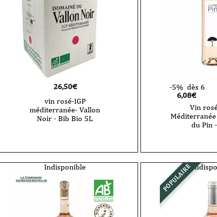
P'tit
Noria-
Camion
2024-
-
75
2025-
cl
75
cl
26,50
€
-5%
dès 6
6,08€
vin rosé-IGP
Vin rosé
méditerranée- Vallon
Méditerranée 
Noir - Bib Bio 5L
du Pin -
Indisponible
Indispo
POPULAIRE