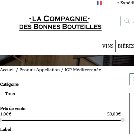
Expédi
FRANÇAIS
▼
Recherc
de
produits
VINS
BIÈRE
Accueil
/ Produit Appellation / IGP Méditerranée
Re
de
Catégorie
pro
Prix de vente
1,00
€
50,00
€
Label