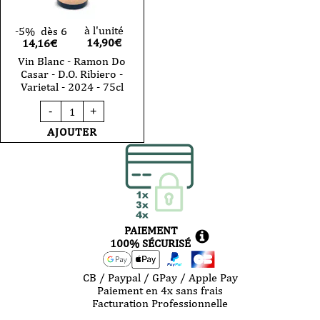
à l'unité
-5%
dès 6
14,90
€
14,16€
Vin Blanc - Ramon Do
Casar - D.O. Ribiero -
Varietal - 2024 - 75cl
quantité
-
+
de
Vin
AJOUTER
Blanc
-
Ramon
Do
Casar
-
D.O.
Ribiero
PAIEMENT
-
Varietal
100% SÉCURISÉ
-
2024
-
CB / Paypal / GPay / Apple Pay
75cl
Paiement en 4x sans frais
Facturation Professionnelle