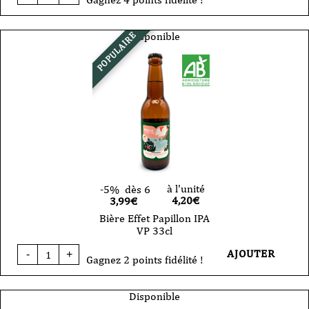
Bière
Effet
Papillon
Disponible
POPULAIRE
IPA
VP
75cl
à l'unité
-5%
dès 6
4,20
€
3,99€
Bière Effet Papillon IPA
VP 33cl
quantité
AJOUTER
-
+
de
Gagnez 2 points fidélité !
Bière
Effet
Papillon
Disponible
IPA