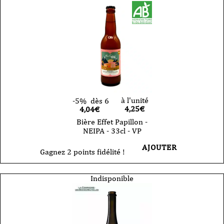
à l'unité
-5%
dès 6
4,25
€
4,04€
Bière Effet Papillon -
NEIPA - 33cl - VP
AJOUTER
Gagnez 2 points fidélité !
Indisponible