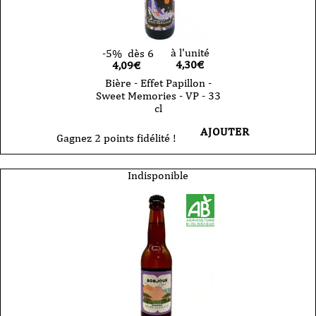
à l'unité
-5%
dès 6
4,30
€
4,09€
Bière - Effet Papillon -
Sweet Memories - VP - 33
cl
AJOUTER
Gagnez 2 points fidélité !
Indisponible