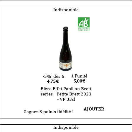
Effet
Papillon
Indisponible
-
Double
belge
ambrée
bio
-
33cl
-
VP
à l'unité
-5%
dès 6
5,00
€
4,75€
Bière Effet Papillon Brett
series - Petite Brett 2023
- VP 33cl
AJOUTER
Gagnez 3 points fidélité !
Indisponible