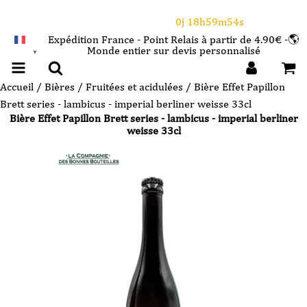
⌛Ce Week-end : 10€ de remise dès 150€ d'achat
avec le code CANICULE
0j 18h59m53s
Expédition France - Point Relais à partir de 4.90€ -🌎
Monde entier sur devis personnalisé
FRANÇAIS
▼
Accueil
/
Bières
/
Fruitées et acidulées
/ Bière Effet Papillon
Brett series - lambicus - imperial berliner weisse 33cl
Bière Effet Papillon Brett series - lambicus - imperial berliner
weisse 33cl