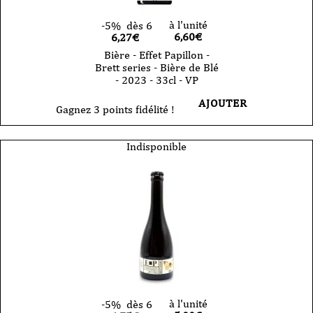
à l'unité
-5%
dès 6
6,60
€
6,27€
Bière - Effet Papillon -
Brett series - Bière de Blé
- 2023 - 33cl - VP
AJOUTER
Gagnez 3 points fidélité !
Indisponible
à l'unité
-5%
dès 6