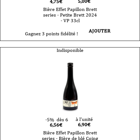
5,00
€
4,75€
Bière Effet Papillon Brett
series - Petite Brett 2024
- VP 33cl
AJOUTER
Gagnez 3 points fidélité !
Indisponible
à l'unité
-5%
dès 6
6,90
€
6,56€
Bière Effet Papillon Brett
series - Bière de blé Coing