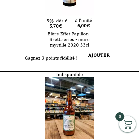
à l'unité
-5%
dès 6
6,00
€
5,70€
Bière Effet Papillon -
Brett series - mure
myrtille 2020 33cl
AJOUTER
Gagnez 3 points fidélité !
Indisponible
0