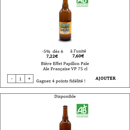
Rouge
des
Flandres
Cerise
2024
-
VP
33cl
à l'unité
-5%
dès 6
7,60
€
7,22€
Bière Effet Papillon Pale
Ale Française VP 75 cl
quantité
AJOUTER
-
+
de
Gagnez 4 points fidélité !
Bière
Effet
Papillon
Disponible
Pale
Ale
Française
VP
75
cl