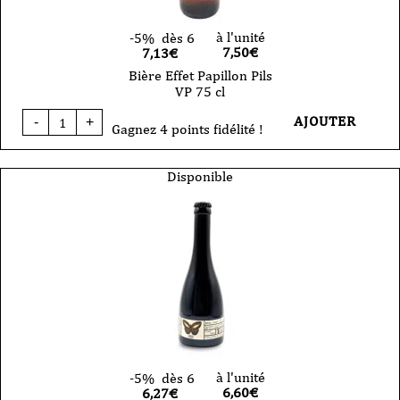
à l'unité
-5%
dès 6
7,50
€
7,13€
Bière Effet Papillon Pils
VP 75 cl
quantité
AJOUTER
-
+
de
Gagnez 4 points fidélité !
Bière
Effet
Papillon
Disponible
Pils
VP
75
cl
à l'unité
-5%
dès 6
6,60
€
6,27€