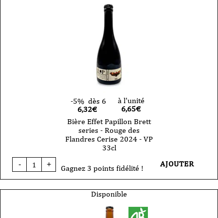
VP
33cl
à l'unité
-5%
dès 6
6,65
€
6,32€
Bière Effet Papillon Brett
series - Rouge des
Flandres Cerise 2024 - VP
33cl
quantité
AJOUTER
-
+
de
Gagnez 3 points fidélité !
Bière
Effet
Papillon
Disponible
Brett
series
-