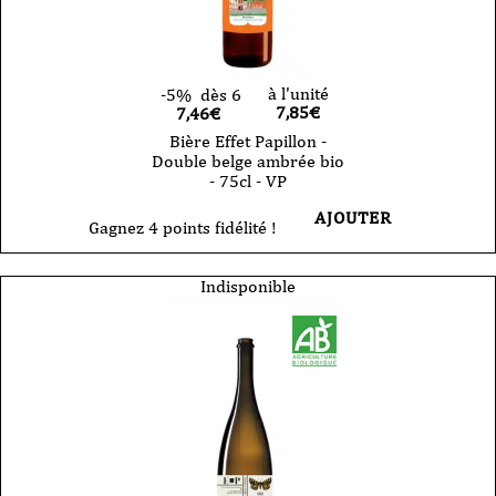
à l'unité
-5%
dès 6
7,85
€
7,46€
Bière Effet Papillon -
Double belge ambrée bio
- 75cl - VP
AJOUTER
Gagnez 4 points fidélité !
Indisponible