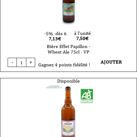
à l'unité
-5%
dès 6
7,50
€
7,13€
Bière Effet Papillon -
Wheat Ale 75cl - VP
quantité
AJOUTER
-
+
de
Gagnez 4 points fidélité !
Bière
Effet
Papillon
Disponible
-
Wheat
Ale
75cl
-
VP