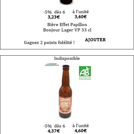
à l'unité
-5%
dès 6
3,40
€
3,23€
Bière Effet Papillon
Bonjour Lager VP 33 cl
AJOUTER
Gagnez 2 points fidélité !
Indisponible
à l'unité
-5%
dès 6
4,60
€
4,37€