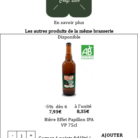
En savoir plus
Les autres produits de la même brasserie
Disponible
à l'unité
-5%
dès 6
8,35
€
7,93€
Bière Effet Papillon IPA
VP 75cl
quantité
AJOUTER
-
+
de
Gagnez 4 points fidélité !