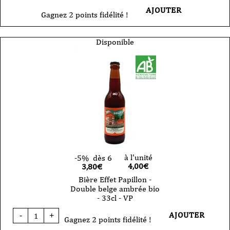
AJOUTER
Gagnez 2 points fidélité !
Disponible
à l'unité
-5%
dès 6
4,00
€
3,80€
Bière Effet Papillon -
Double belge ambrée bio
- 33cl - VP
quantité
AJOUTER
-
+
de
Gagnez 2 points fidélité !
Bière