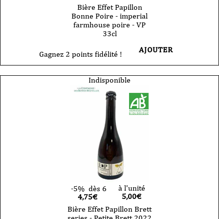
Bière Effet Papillon
Bonne Poire - imperial
farmhouse poire - VP
33cl
AJOUTER
Gagnez 2 points fidélité !
Indisponible
à l'unité
-5%
dès 6
5,00
€
4,75€
Bière Effet Papillon Brett
series - Petite Brett 2022