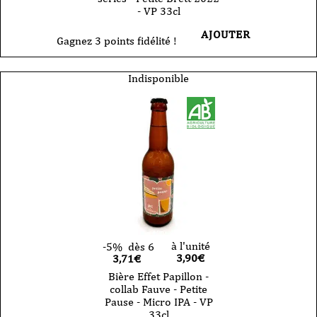
- VP 33cl
AJOUTER
Gagnez 3 points fidélité !
Indisponible
à l'unité
-5%
dès 6
3,90
€
3,71€
Bière Effet Papillon -
collab Fauve - Petite
Pause - Micro IPA - VP
33cl